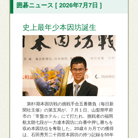
囲碁ニュース [ 2026年7月7日 ]
史上最年少本因坊誕生
第81期本因坊戦の挑戦手合五番勝負（毎日新
聞社主催）の第五局が、７月１日、山梨県甲府
市の「常盤ホテル」にて打たれ、挑戦者の福岡
航太朗七段が一力遼本因坊に白番中押し勝ちを
収め本因坊位を奪取した。20歳６カ月での獲得
は、石田秀芳二十四世本因坊の持つ記録を55年