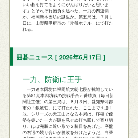
いい碁を打てるようにがんばりたいと思いま
す」とそれぞれ抱負を述べた。一力の四連覇
か、福岡新本因坊の誕生か。第五局は、７月１
日に、山梨県甲府市の「常盤ホテル」にて打た
れる。
囲碁ニュース [ 2026年6月17日 ]
一力、防衛に王手
一力遼本因坊に福岡航太朗七段が挑戦してい
る第81期本因坊戦の挑戦手合五番勝負（毎日新
聞社主催）の第三局は、６月３日、愛知県蒲郡
市の「銀波荘」にて打たれた。ここまで１勝１
敗。シリーズの天王山となる本局は、序盤で優
勢を築いた一力が隙を見せぬ打ち回しで寄り切
り、ほぼ完勝に近い形で２勝目をあげた。序盤
の右辺の競り合いが勝敗を分けたようだ。白番