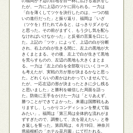
の福岡が下辺の白地を目一杯に広げる選択をし
たが、一力に上辺のツケに回られる。一力は
「白を薄くしてツケを決行したのは、一つの狙
いの進行だった」と振り返り、福岡は「いざ
（ツケを）打たれてみると、はっきりダメかな
と思った。その前がまずく、もう少し気を配ら
なければいけなかった」と反省の言葉を口にし
た。上記の「ツケ」によって、上辺の白が分断
され、右上の白が生きる間に、左上の黒地が大
きくまとまる。その後、左上で白が生きて黒地
を荒らすものの、左辺の黒地も大きくまとま
る。一力は「左上の白を全部取りにいくコース
も考えたが、実戦の方が形が決まるかなと思っ
た。どれくらいの差かはわかっていませんでし
たが、一応左辺の形が決まったときに少し残る
と思いました」と勝利を確信した局面を語っ
た。防衛に王手をかけた一力は「とりあえず、
勝つことができてよかった。来週は国際戦もあ
りますし、しっかりコンディションを整えて臨
みたい」。福岡は「第三局は全体的な流れがま
ずすぎたので、調整して、次を迎えたい」と巻
き返しを誓った。第四局は、６月19日、神奈川
県箱根町の「ホテル花月園」にて打たれる。