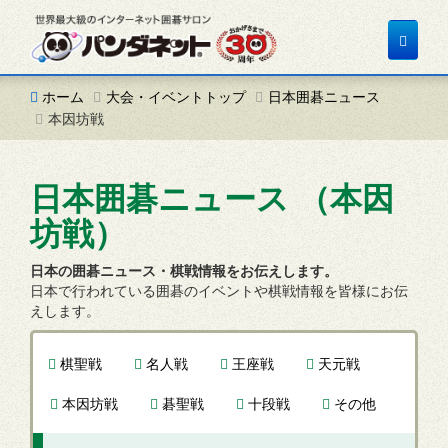
Toggle
navigat
ホーム
大会・イベントトップ
日本囲碁ニュース
本因坊戦
日本囲碁ニュース （本因
坊戦）
日本の囲碁ニュース・棋戦情報をお伝えします。
日本で行われている囲碁のイベントや棋戦情報を皆様にお伝
えします。
棋聖戦
名人戦
王座戦
天元戦
本因坊戦
碁聖戦
十段戦
その他