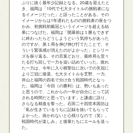
ぶりに抜く最年少記録となる。20歳を迎えたと
き、福岡は「10代で七大タイトルの挑戦者にな
るイメージだった」と語ったことがある。その
イメージからは1年遅れたものの挑戦者の座をつ
かみ、初挑戦初戴冠というイメージを超える結
果につなげた。福岡は「開幕前は１勝もできず
に終わったらどうしようという気持ちがあった
のですが、第１局を伸び伸び打てたことで、そ
ういう緊張感が消えたのがよかった」とシリー
ズを振り返る。その言葉どおり、最終局も堂々
たる打ち回しで一力を追い詰めていった。敗れ
た一力は、今年に入り棋聖位に次いでの失冠に
より三冠に後退。七大タイトルを芝野、一力、
井山と福岡の四名で分け合う戦国時代となっ
た。福岡は「今回（の勝利）は、勢いもあった
と思うので、これからの一年が自分にとって試
される時間だと思っています」と謙虚に語り、
さらなる精進を誓った。石田二十四世本因坊は
「私が生きているうちに記録を抜いてもらって
よかった。抜かれないと心残りなので（笑）。
戦国時代が楽しみ」と後輩たちにエールを送っ
た。