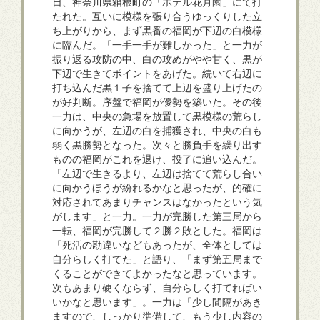
日、神奈川県箱根町の「ホテル花月園」にて打
たれた。互いに模様を張り合うゆっくりした立
ち上がりから、まず黒番の福岡が下辺の白模様
に臨んだ。「一手一手が難しかった」と一力が
振り返る攻防の中、白の攻めがやや甘く、黒が
下辺で生きてポイントをあげた。続いて右辺に
打ち込んだ黒１子を捨てて上辺を盛り上げたの
が好判断。序盤で福岡が優勢を築いた。その後
一力は、中央の急場を放置して黒模様の荒らし
に向かうが、左辺の白を捕獲され、中央の白も
弱く黒勝勢となった。次々と勝負手を繰り出す
ものの福岡がこれを退け、投了に追い込んだ。
「左辺で生きるより、左辺は捨てて荒らし合い
に向かうほうが紛れるかなと思ったが、的確に
対応されてあまりチャンスはなかったという気
がします」と一力。一力が完勝した第三局から
一転、福岡が完勝して２勝２敗とした。福岡は
「死活の勘違いなどもあったが、全体としては
自分らしく打てた」と語り、「まず第五局まで
くることができてよかったなと思っています。
次もあまり硬くならず、自分らしく打てればい
いかなと思います」。一力は「少し間隔があき
ますので、しっかり準備して、もう少し内容の