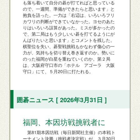
も落ち着いて自分の碁が打てればと思っている
ので、一週間、準備ができたらと思います」と
抱負を語った。一力は「右辺は、いろいろフリ
カワリの判断ができていなかった。ヨセのあた
りはいろいろ誤算があった。ミスが多かったの
で、第二局はもう少しいい碁を打てるようにが
んばりたいと思います」とコメントを残した。
棋聖位を失い、碁聖戦挑戦もかなわず傷心の一
力が、気持ちを切り替え巻き返すのか。勢いに
のった福岡が白星を重ねていくのか。第２局
は、大阪府守口市の「ホテル アゴーラ 大阪
守口」にて、５月20日に打たれる。
囲碁ニュース [ 2026年3月31日 ]
福岡、本因坊戦挑戦者に
第81期本因坊戦（毎日新聞社主催）の本戦ト
ーナメント決勝（挑戦者決定戦）が、３月30日