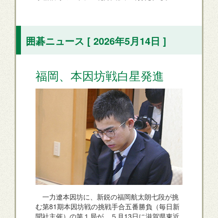
囲碁ニュース [ 2026年5月14日 ]
福岡、本因坊戦白星発進
一力遼本因坊に、新鋭の福岡航太朗七段が挑
む第81期本因坊戦の挑戦手合五番勝負（毎日新
聞社主催）の第１局が、５月13日に滋賀県東近