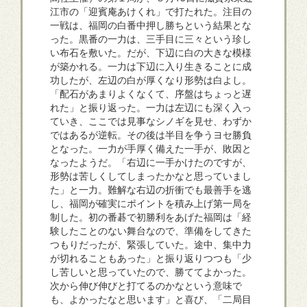
江市の「迎賓庵あけくれ」で打たれた。注目の
一戦は、福岡の白番中押し勝ちという結果とな
った。黒番の一力は、三手目に三々という珍し
い布石を敷いた。だが、下辺に白の大きな模様
が築かれる。一力は下辺に入り生きることに成
功したが、左辺の白が厚くなり形勢は白よし。
「配石があまりよくなくて、序盤はちょっと遅
れた」と振り返った。一力は左辺にも深く入っ
ていき、ここでは見事なシノギを見せ、わずか
ではあるが逆転。その後は半目を争うヨセ勝負
となった。一力が手厚く備えた一手が、敗因と
なったようだ。「右辺に一手かけたのですが、
形勢は苦しくしてしまったかなと思っていまし
た」と一力。難解な右辺の折衝でも最善手を逃
し、福岡が確実にポイントを積み上げ第一局を
制した。初の番碁で初勝利をあげた福岡は「経
験したことのない舞台なので、準備をしてきた
つもりだったが、緊張していた。途中、集中力
が切れることもあった」と振り返りつつも「少
し苦しいと思っていたので、勝ててよかった。
次から伸び伸びと打てるのかなという意味で
も、よかったなと思います」と喜び、「二局目