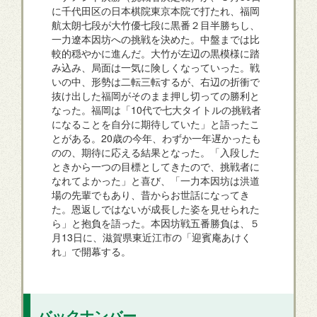
に千代田区の日本棋院東京本院で打たれ、福岡
航太朗七段が大竹優七段に黒番２目半勝ちし、
一力遼本因坊への挑戦を決めた。中盤までは比
較的穏やかに進んだ。大竹が左辺の黒模様に踏
み込み、局面は一気に険しくなっていった。戦
いの中、形勢は二転三転するが、右辺の折衝で
抜け出した福岡がそのまま押し切っての勝利と
なった。福岡は「10代で七大タイトルの挑戦者
になることを自分に期待していた」と語ったこ
とがある。20歳の今年、わずか一年遅かったも
のの、期待に応える結果となった。「入段した
ときから一つの目標としてきたので、挑戦者に
なれてよかった」と喜び、「一力本因坊は洪道
場の先輩でもあり、昔からお世話になってき
た。恩返しではないが成長した姿を見せられた
ら」と抱負を語った。本因坊戦五番勝負は、５
月13日に、滋賀県東近江市の「迎賓庵あけく
れ」で開幕する。
バックナンバー