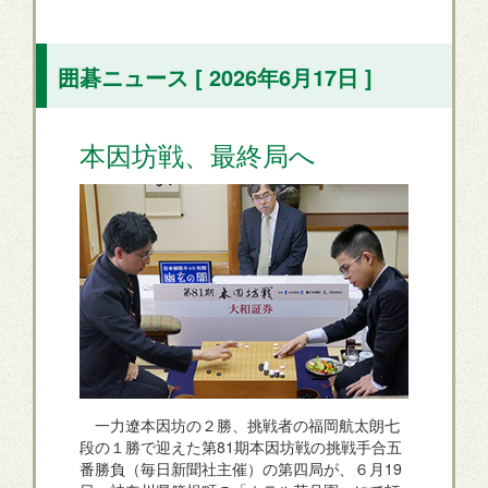
囲碁ニュース [ 2026年6月17日 ]
本因坊戦、最終局へ
一力遼本因坊の２勝、挑戦者の福岡航太朗七
段の１勝で迎えた第81期本因坊戦の挑戦手合五
番勝負（毎日新聞社主催）の第四局が、６月19