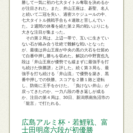
勝して一気に初の七大タイトル奪取を決めるか
が注目された。また、井山王座は、碁聖、名人
と続いて二冠を失い、過密スケジュールの中、
七大タイトル挑戦手合も４連敗と苦しんでい
た。２週間の休養を経た第２局の戦いぶりにも
大きな注目が集まった。
その第２局は、上辺一帯で、互いに生きてい
ない石が絡み合う壮絶で難解な戦いとなった
が、最後は井山王座が中央の黒の大石を仕留め
て白番中押し勝ちを収めた。解説の中野寛也九
段は「井山王座が優勢でも緩まずに最強手を打
ち続けた快勝譜」と評した。続く第３局も、最
強手を打ち続ける「井山流」で優勢を築き、黒
番中押しでの快勝。スコアを２勝１敗と逆転
し、防衛に王手をかけた。「負けない井山」が
戻ってきたのか、一力八段の巻き返しが成る
か、注目の第４局は、30日、新潟県南魚沼市の
「龍言」で打たれる。
広島アルミ杯・若鯉戦、富
士田明彦六段が初優勝