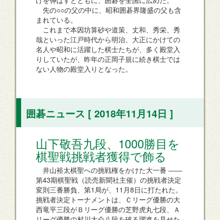
先の○○の父の中に、昭和囲碁界隆盛の父も含
まれている。
これまで本因坊算砂や道策、丈和、秀栄、秀
哉といった江戸時代から明治、大正にかけての
名人や昭和に活躍した棋士たちが、多く殿堂入
りしていたが、昨年の正岡子規に続き棋士では
ない人物の殿堂入りとなった。
囲碁ニュース [ 2018年11月14日 ]
山下敬吾九段、1000勝目を
棋聖戦挑戦者獲得で飾る
井山裕太棋聖への挑戦権をかけた大一番 ――
第43期棋聖戦（読売新聞社主催）の挑戦者決定
変則三番勝負、第1局が、11月8日に打たれた。
挑戦者決定トーナメントは、Ｃリーグ優勝の大
西竜平三段がＢリーグ優勝の芝野虎丸七段、Ａ
リーグ優勝の村川大介八段を破る躍進を見せた