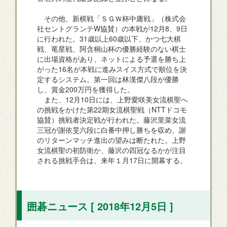
その他、新棋戦「ＳＧＷ杯中庸戦」（株式会
社セントグランテW協賛）の本戦が12月8、9日
に行われた。31歳以上60歳以下、かつ七大棋
戦、竜星戦、阿含桐山杯の優勝経験のない棋士
に出場資格があり、ネットによる予選を勝ち上
がった16名が本戦に進みスイス方式で順位を決
定するシステム。第一回は林漢傑八段が優勝
し、賞金200万円を獲得した。
また、12月10日には、上野愛咲美女流棋聖へ
の挑戦をかけた第22期女流棋聖戦（NTTドコモ
協賛）挑戦者決定戦が行われた。藤沢里菜女流
三冠が謝依旻六段に白番中押し勝ちを収め、謝
のリターンマッチ進出の望みは断たれた。上野
女流棋聖の初防衛か、藤沢の四冠なるかが注目
される挑戦手合は、来年１月17日に開幕する。
囲碁ニュース [ 2018年12月5日 ]