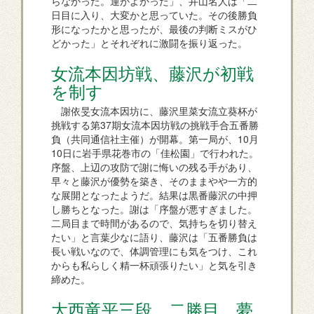
らなかった。運がよかった」、井山名人は「二
日目に入り、大変かと思っていた。その後勝負
形になったかと思ったが、最後の判断ミスがひ
どかった」とそれぞれに激闘を振り返った。
女流本因坊戦、藤沢が初戦
を制す
謝依旻女流本因坊に、藤沢里菜女流立葵杯が
挑戦する第37期女流本因坊戦の挑戦手合五番勝
負（共同通信社主催）が開幕。第一局が、10月
10日に岩手県花巻市の「佳松園」で行われた。
序盤、上辺の攻防で謝に悔いの残る手があり、
早々と藤沢が優勢を築き、そのままやや一方的
な展開となったようだ。結果は黒番藤沢の中押
し勝ちとなった。謝は「序盤が悪すぎました。
二局目まで時間があるので、気持ちを切り替え
たい」と言葉少なに語り、藤沢は「五番勝負は
長い戦いなので、体調管理にも気をつけ、これ
からも私らしく精一杯頑張りたい」と気を引き
締めた。
大西竜平三段、二勝目。夢