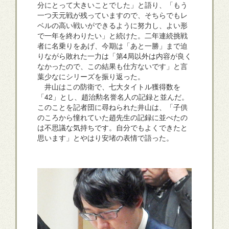
分にとって大きいことでした」と語り、「もう
一つ天元戦が残っていますので、そちらでもレ
ベルの高い戦いができるように努力し、よい形
で一年を終わりたい」と続けた。二年連続挑戦
者に名乗りをあげ、今期は「あと一勝」まで迫
りながら敗れた一力は「第4局以外は内容が良く
なかったので、この結果も仕方ないです」と言
葉少なにシリーズを振り返った。
井山はこの防衛で、七大タイトル獲得数を
「42」とし、趙治勲名誉名人の記録と並んだ。
このことを記者団に尋ねられた井山は、「子供
のころから憧れていた趙先生の記録に並べたの
は不思議な気持ちです。自分でもよくできたと
思います」とやはり安堵の表情で語った。