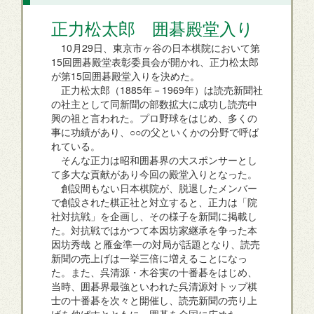
正力松太郎 囲碁殿堂入り
10月29日、東京市ヶ谷の日本棋院において第
15回囲碁殿堂表彰委員会が開かれ、正力松太郎
が第15回囲碁殿堂入りを決めた。
正力松太郎（1885年－1969年）は読売新聞社
の社主として同新聞の部数拡大に成功し読売中
興の祖と言われた。プロ野球をはじめ、多くの
事に功績があり、○○の父といくかの分野で呼ば
れている。
そんな正力は昭和囲碁界の大スポンサーとし
て多大な貢献があり今回の殿堂入りとなった。
創設間もない日本棋院が、脱退したメンバー
で創設された棋正社と対立すると、正力は「院
社対抗戦」を企画し、その様子を新聞に掲載し
た。対抗戦ではかつて本因坊家継承を争った本
因坊秀哉 と雁金準一の対局が話題となり、読売
新聞の売上げは一挙三倍に増えることになっ
た。また、呉清源・木谷実の十番碁をはじめ、
当時、囲碁界最強といわれた呉清源対トップ棋
士の十番碁を次々と開催し、読売新聞の売り上
げを伸ばすとともに、囲碁を全国に広めた。