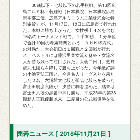
30歳以下・七段以下の若手棋戦、第13回広
島アルミ杯・若鯉戦（日本棋院、日本棋院広島
県本部主催。広島アルミニウム工業株式会社特
別協賛）が、11月17日、18日に広島市で行われ
た。本戦に勝ち上がった、女性棋士４名を含む
16名のトーナメント戦で、１手30秒、１分単位
で合計10回の考慮時間という「ＮＨＫ杯方式」
の対局だ。大会初日は１回戦と２回戦が行わ
れ、ベスト４には藤沢里菜女流立葵杯・女流名
人が勝ち残って注目された。大会二日目、芝野
虎丸七段らを降して勝ち上がった、今年絶好調
の小池芳弘三段と、今月名人リーグ入りを果た
した２名、六浦雄太七段と孫喆七段らを破った
富士田明彦六段が、決勝に駒を進めた。結果は
富士田六段の黒番中押し勝ち。平成25年の第38
期新人王戦優勝以来、二度目の公式戦優勝を決
めた。
囲碁ニュース [ 2018年11月21日 ]