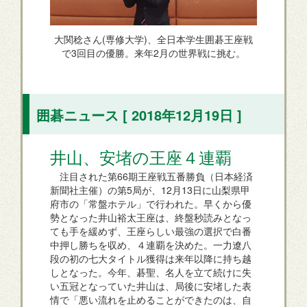
大関稔さん(専修大学)、全日本学生囲碁王座戦
で3回目の優勝。来年2月の世界戦に挑む。
囲碁ニュース [ 2018年12月19日 ]
井山、安堵の王座４連覇
注目された第66期王座戦五番勝負（日本経済
新聞社主催）の第5局が、12月13日に山梨県甲
府市の「常盤ホテル」で行われた。早くから優
勢となった井山裕太王座は、終盤秒読みとなっ
ても手を緩めず、王座らしい最強の選択で白番
中押し勝ちを収め、４連覇を決めた。一力遼八
段の初の七大タイトル獲得は来年以降に持ち越
しとなった。今年、碁聖、名人を立て続けに失
い五冠となっていた井山は、局後に安堵した表
情で「悪い流れを止めることができたのは、自