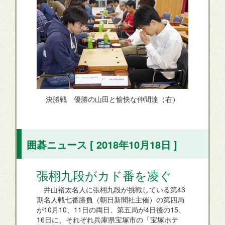
決勝戦 優勝の山田と愉快な仲間達（右）
囲碁ニュース [ 2018年10月18日 ]
張栩九段がカド番を凌ぐ
井山裕太名人に張栩九段が挑戦している第43
期名人戦七番勝負（朝日新聞社主催）の第四局
が10月10、11日の両日、第五局が4日後の15、
16日に、それぞれ兵庫県宝塚市の「宝塚ホテ