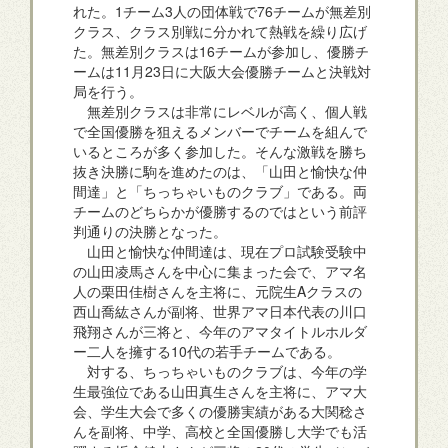
れた。1チーム3人の団体戦で76チームが無差別
クラス、クラス別戦に分かれて熱戦を繰り広げ
た。無差別クラスは16チームが参加し、優勝チ
ームは11月23日に大阪大会優勝チームと決戦対
局を行う。
無差別クラスは非常にレベルが高く、個人戦
で全国優勝を狙えるメンバーでチームを組んで
いるところが多く参加した。そんな激戦を勝ち
抜き決勝に駒を進めたのは、「山田と愉快な仲
間達」と「ちっちゃいものクラブ」である。両
チームのどちらかが優勝するのではという前評
判通りの決勝となった。
山田と愉快な仲間達は、現在プロ試験受験中
の山田凌馬さんを中心に集まった会で、アマ名
人の栗田佳樹さんを主将に、元院生Aクラスの
西山喬紘さんが副将、世界アマ日本代表の川口
飛翔さんが三将と、今年のアマタイトルホルダ
ー二人を擁する10代の若手チームである。
対する、ちっちゃいものクラブは、今年の学
生最強位である山田真生さんを主将に、アマ大
会、学生大会で多くの優勝実績がある大関稔さ
んを副将、中学、高校と全国優勝し大学でも活