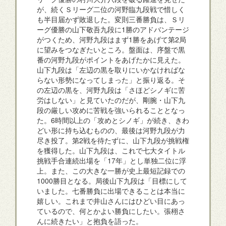
が、続くＳリーグ二位の河野臨九段戦で惜しく
も半目届かず敗退した。変則三番勝負は、Ｓリ
ーグ優勝の山下敬吾九段に1勝のアドバンテージ
がつくため、河野九段はまず1勝をあげて第2局
に望みをつなぎたいところ。盤面は、序盤で黒
番の河野九段がポイントをあげたかに見えた。
山下九段は「左辺の黒を取りにいかなければな
らない形勢になってしまった」と振り返る。そ
の左辺の黒を、河野九段は「さほどシノギに苦
労はしない」と見ていたのだが、剛腕・山下九
段の厳しい攻めに苦戦を強いられることとなっ
た。6時間以上の「攻めとシノギ」が続き、きわ
どい形に持ち込むものの、最後は河野九段が力
尽き投了。第2戦を待たずに、山下九段が挑戦権
を獲得した。山下九段は、これで七大タイトル
挑戦手合連続出場を「17年」とし単独二位に浮
上。また、この大きな一勝が史上最短記録での
1000勝目となる。局後山下九段は「目標にして
いました。七番勝負に出場できることは本当に
嬉しい。これまで井山さんにはひどい目にあっ
ているので、何とかよい勝負にしたい。張栩さ
んに続きたい」と抱負を語った。