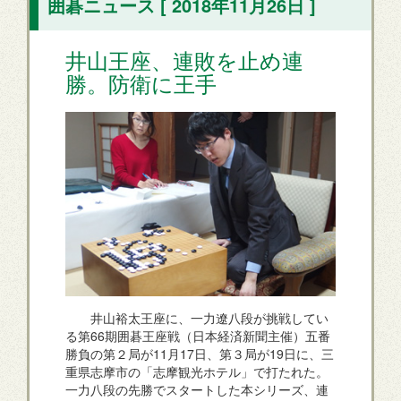
囲碁ニュース [ 2018年11月26日 ]
井山王座、連敗を止め連
勝。防衛に王手
井山裕太王座に、一力遼八段が挑戦してい
る第66期囲碁王座戦（日本経済新聞主催）五番
勝負の第２局が11月17日、第３局が19日に、三
重県志摩市の「志摩観光ホテル」で打たれた。
一力八段の先勝でスタートした本シリーズ、連