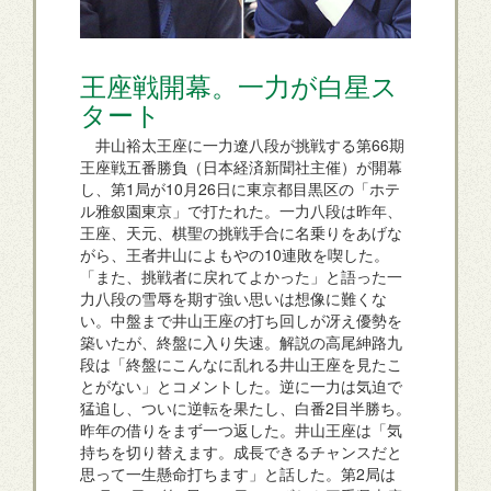
王座戦開幕。一力が白星ス
タート
井山裕太王座に一力遼八段が挑戦する第66期
王座戦五番勝負（日本経済新聞社主催）が開幕
し、第1局が10月26日に東京都目黒区の「ホテ
ル雅叙園東京」で打たれた。一力八段は昨年、
王座、天元、棋聖の挑戦手合に名乗りをあげな
がら、王者井山によもやの10連敗を喫した。
「また、挑戦者に戻れてよかった」と語った一
力八段の雪辱を期す強い思いは想像に難くな
い。中盤まで井山王座の打ち回しが冴え優勢を
築いたが、終盤に入り失速。解説の高尾紳路九
段は「終盤にこんなに乱れる井山王座を見たこ
とがない」とコメントした。逆に一力は気迫で
猛追し、ついに逆転を果たし、白番2目半勝ち。
昨年の借りをまず一つ返した。井山王座は「気
持ちを切り替えます。成長できるチャンスだと
思って一生懸命打ちます」と話した。第2局は