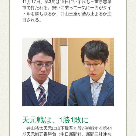
11月17日、第3局は19日にいずれも三重県志摩
市で打たれる。勢いに乗って一気に一力がタイ
トルを勝ち取るか、井山王座が踏み止まるか注
目される。
天元戦は、1勝1敗に
井山裕太天元に山下敬吾九段が挑戦する第44
期天元戦五番勝負（中日新聞社、新聞三社連合