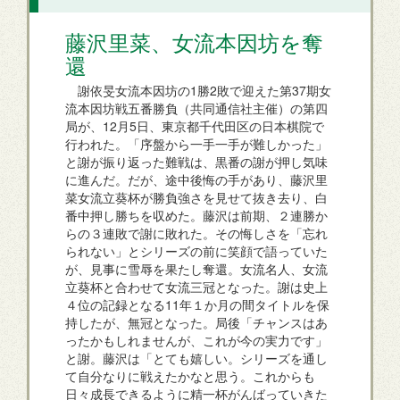
藤沢里菜、女流本因坊を奪
還
謝依旻女流本因坊の1勝2敗で迎えた第37期女
流本因坊戦五番勝負（共同通信社主催）の第四
局が、12月5日、東京都千代田区の日本棋院で
行われた。「序盤から一手一手が難しかった」
と謝が振り返った難戦は、黒番の謝が押し気味
に進んだ。だが、途中後悔の手があり、藤沢里
菜女流立葵杯が勝負強さを見せて抜き去り、白
番中押し勝ちを収めた。藤沢は前期、２連勝か
らの３連敗で謝に敗れた。その悔しさを「忘れ
られない」とシリーズの前に笑顔で語っていた
が、見事に雪辱を果たし奪還。女流名人、女流
立葵杯と合わせて女流三冠となった。謝は史上
４位の記録となる11年１か月の間タイトルを保
持したが、無冠となった。局後「チャンスはあ
ったかもしれませんが、これが今の実力です」
と謝。藤沢は「とても嬉しい。シリーズを通し
て自分なりに戦えたかなと思う。これからも
日々成長できるように精一杯がんばっていきた