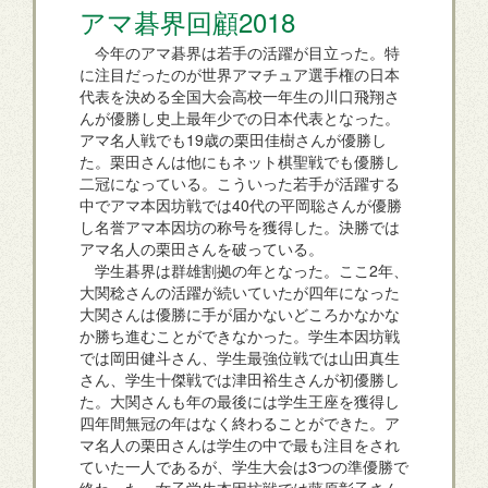
アマ碁界回顧2018
今年のアマ碁界は若手の活躍が目立った。特
に注目だったのが世界アマチュア選手権の日本
代表を決める全国大会高校一年生の川口飛翔さ
んが優勝し史上最年少での日本代表となった。
アマ名人戦でも19歳の栗田佳樹さんが優勝し
た。栗田さんは他にもネット棋聖戦でも優勝し
二冠になっている。こういった若手が活躍する
中でアマ本因坊戦では40代の平岡聡さんが優勝
し名誉アマ本因坊の称号を獲得した。決勝では
アマ名人の栗田さんを破っている。
学生碁界は群雄割拠の年となった。ここ2年、
大関稔さんの活躍が続いていたが四年になった
大関さんは優勝に手が届かないどころかなかな
か勝ち進むことができなかった。学生本因坊戦
では岡田健斗さん、学生最強位戦では山田真生
さん、学生十傑戦では津田裕生さんが初優勝し
た。大関さんも年の最後には学生王座を獲得し
四年間無冠の年はなく終わることができた。ア
マ名人の栗田さんは学生の中で最も注目をされ
ていた一人であるが、学生大会は3つの準優勝で