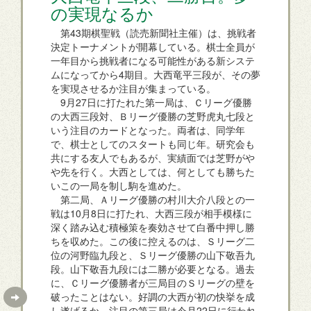
の実現なるか
第43期棋聖戦（読売新聞社主催）は、挑戦者
決定トーナメントが開幕している。棋士全員が
一年目から挑戦者になる可能性がある新システ
ムになってから4期目。大西竜平三段が、その夢
を実現させるか注目が集まっている。
9月27日に打たれた第一局は、Ｃリーグ優勝
の大西三段対、Ｂリーグ優勝の芝野虎丸七段と
いう注目のカードとなった。両者は、同学年
で、棋士としてのスタートも同じ年。研究会も
共にする友人でもあるが、実績面では芝野がや
や先を行く。大西としては、何としても勝ちた
いこの一局を制し駒を進めた。
第二局、Ａリーグ優勝の村川大介八段との一
戦は10月8日に打たれ、大西三段が相手模様に
深く踏み込む積極策を奏効させて白番中押し勝
ちを収めた。この後に控えるのは、Ｓリーグ二
位の河野臨九段と、Ｓリーグ優勝の山下敬吾九
段。山下敬吾九段には二勝が必要となる。過去
に、Ｃリーグ優勝者が三局目のＳリーグの壁を
破ったことはない。好調の大西が初の快挙を成
し遂げるか、注目の第三局は今月22日に行われ