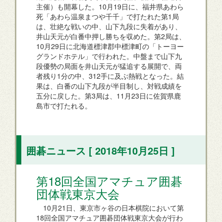
主催）も開幕した。10月19日に、福井県あわら
死「あわら温泉まつや千千」で打たれた第1局
は、壮絶な戦いの中、山下九段に失着があり、
井山天元が白番中押し勝ちを収めた。第2局は、
10月29日に北海道標津郡中標津町の「トーヨー
グランドホテル」で行われた。中盤まで山下九
段優勢の局面を井山天元が猛追する展開で、両
者残り1分の中、312手に及ぶ熱戦となった。結
果は、白番の山下九段が半目制し、対戦成績を
五分に戻した。第3局は、11月23日に佐賀県鹿
島市で打たれる。
囲碁ニュース [ 2018年10月25日 ]
第18回全国アマチュア囲碁
団体戦東京大会
10月21日、東京市ヶ谷の日本棋院において第
18回全国アマチュア囲碁団体戦東京大会が行わ