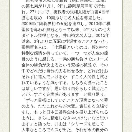
の第七局が11月1、2日に静岡県河津町で行わ
れ、271手まで、挑戦者の張栩九段が白番4目半
勝ちを収め、10期ぶりに名人位を奪還した。
2009年に囲碁界初の五冠を達成し、2013年に棋
聖位を奪われ無冠となって以来、5年ぶりの七大
タイトル獲得となる。井山裕太名人は、2015年
以来、3年ぶりに五冠に後退することとなった。
張栩新名人は、「七局目というのは、僕の中で
特別な感情を持っていて、一つ一つが人生の節
目のように感じる。一局の勝ち負けでシリーズ
全体の勝負が決まるという究極の状態で、その
中でどれだけ自分の力を出せるか、どれだけお
それずに進んでいけるか、すごく人間性も試さ
れているような気がする。もちろん勝ったこと
は嬉しいですが、思い切り自分らしく戦えたこ
とが、すごく充実感があります」と振り返り、
「ずっと目標にしていたことが現実になって夢
のよう。ただこれからが大変。責任ある立場で
すし、もっと日本囲碁界全体を盛り上げられる
ように、さらに精進しなきゃいけないなと思い
ます」と語った。井山は「シリーズを通して、
大事なところでミスが出た。それが今の自分の