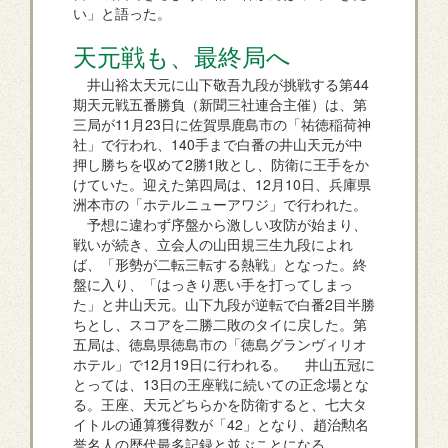
い」と語った。
天元戦も、最終局へ
井山裕太天元に山下敬吾九段が挑戦する第44
期天元戦五番勝負（新聞三社連合主催）は、第
三局が11月23日に佐賀県鹿島市の「祐徳稲荷神
社」で行われ、140手まで白番の井山天元が中
押し勝ちを収めて2勝1敗とし、防衛に王手をか
けていた。迎えた第四局は、12月10日、兵庫県
洲本市の「ホテルニューアワジ」で行われた。
予想に違わず序盤から激しい攻防が始まり、
戦いが続き、立会人の山田規三生九段によれ
ば、「形勢が二転三転する熱戦」となった。終
盤に入り、「はっきり悪い手を打ってしまっ
た」と井山天元。山下九段が逆転で白番2目半勝
ちとし、スコアを二勝二敗のタイに戻した。第
五局は、徳島県徳島市の「徳島グランヴィリオ
ホテル」で12月19日に行われる。 井山五冠に
とっては、13日の王座戦に続いての正念場とな
る。王座、天元どちらかを防衛すると、七大タ
イトルの通算獲得数が「42」となり、趙治勲名
誉名人の歴代最多記録と並ぶことになる。