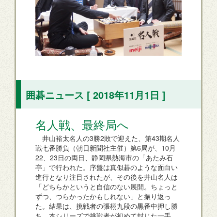
囲碁ニュース [ 2018年11月1日 ]
名人戦、最終局へ
井山裕太名人の3勝2敗で迎えた、第43期名人
戦七番勝負（朝日新聞社主催）第6局が、10月
22、23日の両日、静岡県熱海市の「あたみ石
亭」で行われた。序盤は真似碁のような面白い
進行となり注目されたが、その後を井山名人は
「どちらかというと自信のない展開。ちょっと
ずつ、つらかったかもしれない」と振り返っ
た。結果は、挑戦者の張栩九段の黒番中押し勝
ち。本シリーズで挑戦者が初めて封じた一手