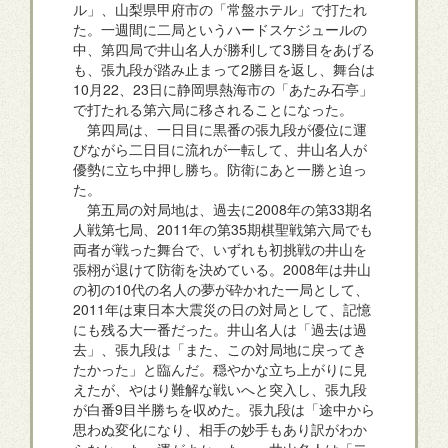
ル」、山梨県甲府市の「常盤ホテル」で打たれ
た。一週間に二局というハードスケジュールの
中、第四局で井山名人が勝利して3勝目をあげる
も、張九段が踏み止まって2勝目を返し、舞台は
10月22、23日に静岡県熱海市の「あたみ石亭」
で打たれる第六局に移されることになった。
第四局は、一日目に黒番の張九段が優位に運
びながら二日目に流れが一転して、井山名人が
優勢に立ち中押し勝ち。防衛にあと一勝と迫っ
た。
第五局の対局地は、過去に2008年の第33期名
人戦第七局、2011年の第35期棋聖戦第六局でも
両者が戦った舞台で、いずれも初挑戦の井山を
張栩が退けて防衛を決めている。2008年は井山
の初の10代の名人の夢が砕かれた一局として、
2011年は東日本大震災の日の対局として、記憶
にも残る大一番だった。井山名人は「過去は過
去」、張九段は「また、この対局地に戻ってき
たかった」と臨んだ。穏やかな立ち上がりに見
えたが、やはり難解な戦いへと突入し、張九段
が白番9目半勝ちを収めた。張九段は「途中から
思わぬ変化になり、相手の妙手もあり訳がわか