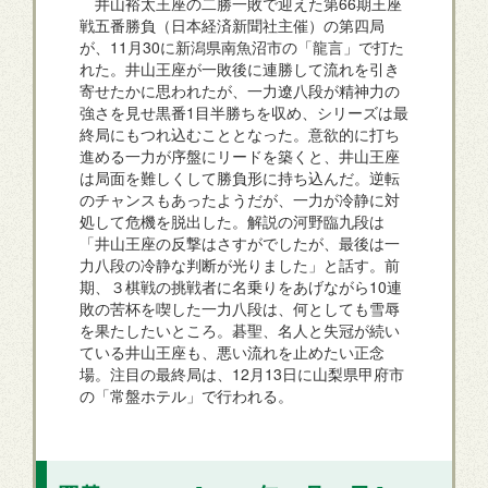
井山裕太王座の二勝一敗で迎えた第66期王座
戦五番勝負（日本経済新聞社主催）の第四局
が、11月30に新潟県南魚沼市の「龍言」で打た
れた。井山王座が一敗後に連勝して流れを引き
寄せたかに思われたが、一力遼八段が精神力の
強さを見せ黒番1目半勝ちを収め、シリーズは最
終局にもつれ込むこととなった。意欲的に打ち
進める一力が序盤にリードを築くと、井山王座
は局面を難しくして勝負形に持ち込んだ。逆転
のチャンスもあったようだが、一力が冷静に対
処して危機を脱出した。解説の河野臨九段は
「井山王座の反撃はさすがでしたが、最後は一
力八段の冷静な判断が光りました」と話す。前
期、３棋戦の挑戦者に名乗りをあげながら10連
敗の苦杯を喫した一力八段は、何としても雪辱
を果たしたいところ。碁聖、名人と失冠が続い
ている井山王座も、悪い流れを止めたい正念
場。注目の最終局は、12月13日に山梨県甲府市
の「常盤ホテル」で行われる。