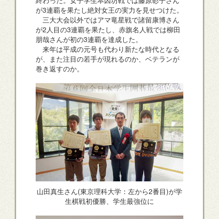
終わった。女子学生本因坊戦では藤原彰子さん
が3連覇を果たし絶対女王の実力を見せつけた。
三大大会以外ではアマ竜星戦で諸留康博さん
が2人目の3連覇を果たし、赤旗名人戦では柳田
朋哉さんが初の3連覇を達成した。
来年は平成の元号も代わり新たな時代となる
が、また注目の若手が現れるのか、ベテランが
巻き返すのか。
山田真生さん(東京理科大学：左から2番目)が学
生棋戦初優勝、学生最強位に