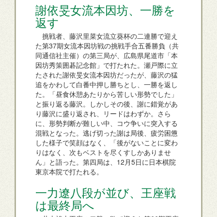
謝依旻女流本因坊、一勝を
返す
挑戦者、藤沢里菜女流立葵杯の二連勝で迎え
た第37期女流本因坊戦の挑戦手合五番勝負（共
同通信社主催）の第三局が、広島県尾道市「本
因坊秀策囲碁記念館」で打たれた。瀬戸際に立
たされた謝依旻女流本因坊だったが、藤沢の猛
追をかわして白番中押し勝ちとし、一勝を返し
た。「昼食休憩あたりから苦しい形勢でした」
と振り返る藤沢。しかしその後、謝に錯覚があ
り藤沢に盛り返され、リードはわずか。さら
に、形勢判断が難しい中、コウ争いに突入する
混戦となった。逃げ切った謝は局後、疲労困憊
した様子で笑顔はなく、「後がないことに変わ
りはなく、次もベストを尽くすしかありませ
ん」と語った。第四局は、12月5日に日本棋院
東京本院で打たれる。
一力遼八段が並び、王座戦
は最終局へ