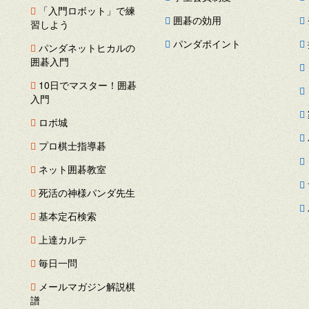
「入門ロボット」で練
囲碁の効用
習しよう
パンダポイント
パンダネットヒカルの
囲碁入門
ス
10日でマスター！囲碁
ー
入門
ロボ城
プロ棋士指導碁
ネット囲碁教室
死活の神様パンダ先生
基本定石検索
上達カルテ
毎日一問
メールマガジン解説棋
譜