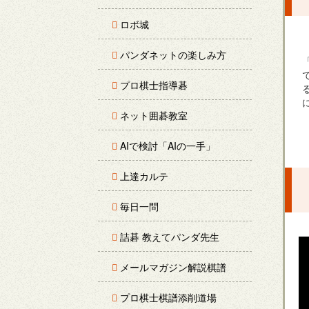
ロボ城
パンダネットの楽しみ方
プロ棋士指導碁
ネット囲碁教室
AIで検討「AIの一手」
上達カルテ
毎日一問
詰碁 教えてパンダ先生
メールマガジン解説棋譜
プロ棋士棋譜添削道場