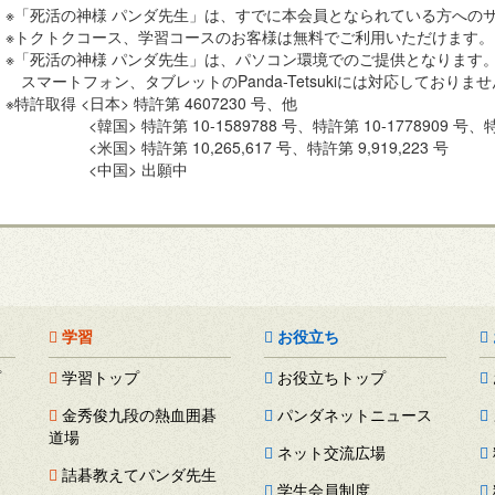
※「死活の神様 パンダ先生」は、すでに本会員となられている方への
※トクトクコース、学習コースのお客様は無料でご利用いただけます。
※「死活の神様 パンダ先生」は、パソコン環境でのご提供となります
スマートフォン、タブレットのPanda-Tetsukiには対応しておりま
※特許取得 <日本> 特許第 4607230 号、他
<韓国> 特許第 10-1589788 号、特許第 10-1778909 号、特
<米国> 特許第 10,265,617 号、特許第 9,919,223 号
<中国> 出願中
学習
お役立ち
プ
学習トップ
お役立ちトップ
金秀俊九段の熱血囲碁
パンダネットニュース
道場
ネット交流広場
詰碁教えてパンダ先生
学生会員制度