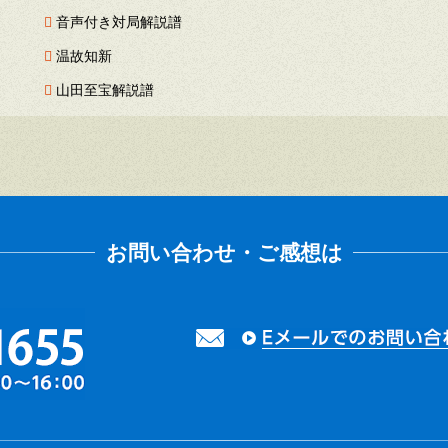
音声付き対局解説譜
温故知新
山田至宝解説譜