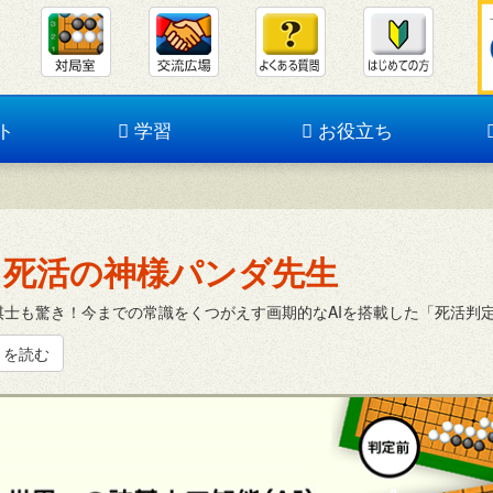
ト
学習
お役立ち
死活の神様パンダ先生
棋士も驚き！今までの常識をくつがえす画期的なAIを搭載した「死活判
きを読む