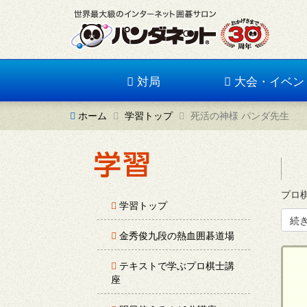
対局
大会・イベン
ホーム
学習トップ
死活の神様 パンダ先生
プロ
学習トップ
続
金秀俊九段の熱血囲碁道場
テキストで学ぶプロ棋士講
座