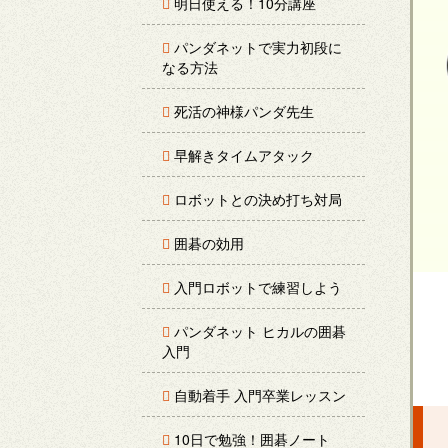
明日使える！10分講座
パンダネットで実力初段に
なる方法
死活の神様パンダ先生
早解きタイムアタック
ロボットとの決め打ち対局
囲碁の効用
入門ロボットで練習しよう
パンダネット ヒカルの囲碁
入門
自動着手 入門卒業レッスン
10日で勉強！囲碁ノート