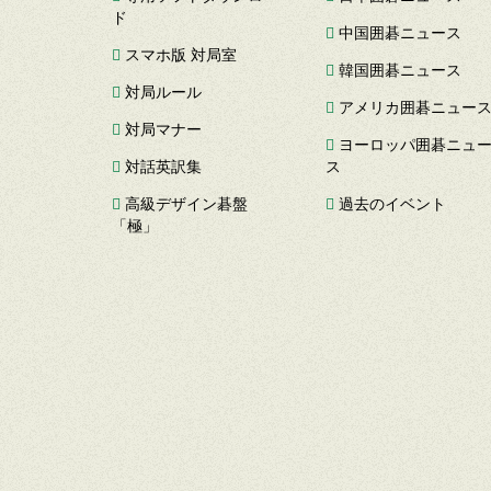
ド
中国囲碁ニュース
スマホ版 対局室
韓国囲碁ニュース
対局ルール
アメリカ囲碁ニュー
対局マナー
ヨーロッパ囲碁ニュ
対話英訳集
ス
高級デザイン碁盤
過去のイベント
「極」