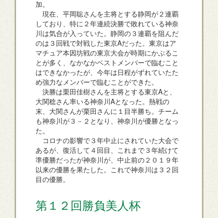
加。
現在、平岡聡さんを主将とする静岡が２連覇
しており、特に２年連続決勝で敗れている神奈
川は気合が入っていた。静岡の３連覇を阻んだ
のは３回戦で対戦した東京Aだった。東京はア
マチュア本因坊戦の東京大会が時期にかぶるこ
とが多く、なかなかベストメンバーで臨むこと
はできなかったが、今年は日程がずれていたた
め強力なメンバーで臨むことができた。
決勝は栗田佳樹さんを主将とする東京Aと、
大関稔さん率いる神奈川Aとなった。熱戦の
末、大関さんが栗田さんに１目半勝ち。チーム
も神奈川が３－２となり、神奈川が優勝となっ
た。
コロナの影響で３年中止にされていた大会で
あるが、復活して４回目、これまで３年続けて
準優勝だったが神奈川が、中止前の２０１９年
以来の優勝を果たした。これで神奈川は３２回
目の優勝。
第１２回勝負美人杯