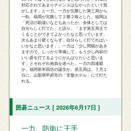
対応されてあまりチャンスはなかったという気
がします」と一力。一力が完勝した第三局から
一転、福岡が完勝して２勝２敗とした。福岡は
「死活の勘違いなどもあったが、全体としては
自分らしく打てた」と語り、「まず第五局まで
くることができてよかったなと思っています。
次もあまり硬くならず、自分らしく打てればい
いかなと思います」。一力は「少し間隔があき
ますので、しっかり準備して、もう少し内容の
いい碁を打てるようにがんばりたいと思いま
す」とそれぞれ抱負を述べた。一力の四連覇
か、福岡新本因坊の誕生か。第五局は、７月１
日に、山梨県甲府市の「常盤ホテル」にて打た
れる。
囲碁ニュース [ 2026年6月17日 ]
一力、防衛に王手