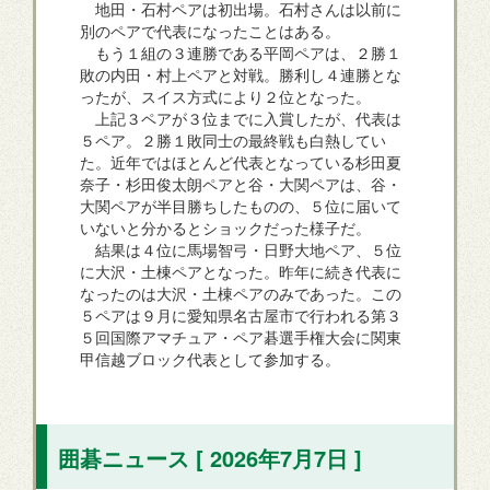
地田・石村ペアは初出場。石村さんは以前に
別のペアで代表になったことはある。
もう１組の３連勝である平岡ペアは、２勝１
敗の内田・村上ペアと対戦。勝利し４連勝とな
ったが、スイス方式により２位となった。
上記３ペアが３位までに入賞したが、代表は
５ペア。２勝１敗同士の最終戦も白熱してい
た。近年ではほとんど代表となっている杉田夏
奈子・杉田俊太朗ペアと谷・大関ペアは、谷・
大関ペアが半目勝ちしたものの、５位に届いて
いないと分かるとショックだった様子だ。
結果は４位に馬場智弓・日野大地ペア、５位
に大沢・土棟ペアとなった。昨年に続き代表に
なったのは大沢・土棟ペアのみであった。この
５ペアは９月に愛知県名古屋市で行われる第３
５回国際アマチュア・ペア碁選手権大会に関東
甲信越ブロック代表として参加する。
囲碁ニュース [ 2026年7月7日 ]