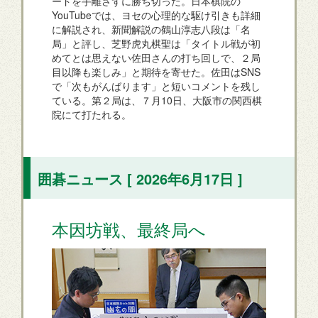
ードを手離さずに勝ち切った。日本棋院の
YouTubeでは、ヨセの心理的な駆け引きも詳細
に解説され、新聞解説の鶴山淳志八段は「名
局」と評し、芝野虎丸棋聖は「タイトル戦が初
めてとは思えない佐田さんの打ち回しで、２局
目以降も楽しみ」と期待を寄せた。佐田はSNS
で「次もがんばります」と短いコメントを残し
ている。第２局は、７月10日、大阪市の関西棋
院にて打たれる。
囲碁ニュース [ 2026年6月17日 ]
本因坊戦、最終局へ