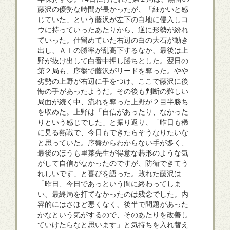
藤沢の優勢な時間が長かったが、「細かいと感
じていた」という藤沢が左下の白地に侵入しコ
ウに持っていったあたりから、逆に形勢が紛れ
ていった。仕留めていた右辺の白の大石が動き
出し、ＡＩの勝率が乱高下するなか、最後は上
野が抜け出して白番中押し勝ちとした。翌日の
第２局も、序盤で藤沢がリードを奪った。やや
劣勢の上野が右辺に手をつけ、ここで藤沢に後
悔の手があったようだ。その後も判断の難しい
局面が続く中、流れを奪った上野が２目半勝ち
を収めた。上野は「自信があったり、なかった
りという感じでした」と振り返り、「昨日も稀
に見る熱戦で、今日もできたらそうなりたいな
と思っていた。序盤からわからない手が多く、
最後のほうも里菜先生が得意な碁形のような気
がして自信がなかったのですが、防衛できてう
れしいです」と喜びを語った。敗れた藤沢は
「昨日、今日であっという間に終わってしま
い、最終局を打てなかったのは残念でした。内
容的にはさほど悪くなく、後半で問題があった
かなという気がするので、そのあたりを改善し
ていけたらなと思います」と気持ちを入れ替え