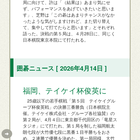
局に向けて、許は「（結果は）あまり気にせ
ず、パフォーマンスをあげていきたいと思いま
す」、芝野は「この碁はあまりチャンスがなか
ったような気がしますけれど、また切り替え
て、集中して打てたらと思います」とそれぞれ
語った。決戦の第５局は、４月28日に、同じく
日本棋院東京本院にて打たれる。
囲碁ニュース [ 2026年4月14日 ]
福岡、テイケイ杯俊英に
25歳以下の若手棋戦「第５回 テイケイグル
ープ杯俊英戦」の決勝三番勝負（日本棋院主
催。テイケイ株式会社・グループ各社協賛）の
第２局が、4月４日に東京都千代田区の「竜星ス
タジオ」にて打たれ、第１局を制した福岡航太
朗七段が大竹優七段に黒番１目半勝ちをおさ
め、２連勝で優勝を決めた。第一局同様、大竹