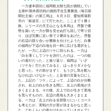
一力遼本因坊に福岡航太朗七段が挑戦してい
る第81期本因坊戦の挑戦手合五番勝負（毎日新
聞社主催）の第三局は、６月３日、愛知県蒲郡
市の「銀波荘」にて打たれた。ここまで１勝１
敗。シリーズの天王山となる本局は、序盤で優
勢を築いた一力が隙を見せぬ打ち回しで寄り切
り、ほぼ完勝に近い形で２勝目をあげた。序盤
の右辺の競り合いが勝敗を分けたようだ。白番
の福岡が下辺の白地を目一杯に広げる選択をし
たが、一力に上辺のツケに回られる。一力は
「白を薄くしてツケを決行したのは、一つの狙
いの進行だった」と振り返り、福岡は「いざ
（ツケを）打たれてみると、はっきりダメかな
と思った。その前がまずく、もう少し気を配ら
なければいけなかった」と反省の言葉を口にし
た。上記の「ツケ」によって、上辺の白が分断
され、右上の白が生きる間に、左上の黒地が大
きくまとまる。その後、左上で白が生きて黒地
を荒らすものの、左辺の黒地も大きくまとま
る。一力は「左上の白を全部取りにいくコース
も考えたが、実戦の方が形が決まるかなと思っ
た。どれくらいの差かはわかっていませんでし