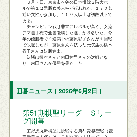
６月７日、東京市ヶ谷の日本棋院２階大ホー
ルで第１２階勝負美人杯が行われた。１７０名
近い女性が参加し、１００人以上は初段以下で
ある。
チャンピオン戦は非常にレベルが高く、女流
アマ選手権で全国優勝した選手が３名いた。今
年の優勝者で２連覇中の藤原彰子さんが１回戦
で敗退したが、藤原さんを破った元院生の橋本
香子さんは決勝進出。
決勝は橋本さんと内田祐里さんの対戦とな
り、内田さんが優勝を果たした。
囲碁ニュース [ 2026年6月2日 ]
第51期棋聖リーグ Ｓリー
グ開幕
芝野虎丸新棋聖に挑戦する第51期棋聖戦（読
売新聞社主催）は、２月開幕のＡリーグ、Ｂリ