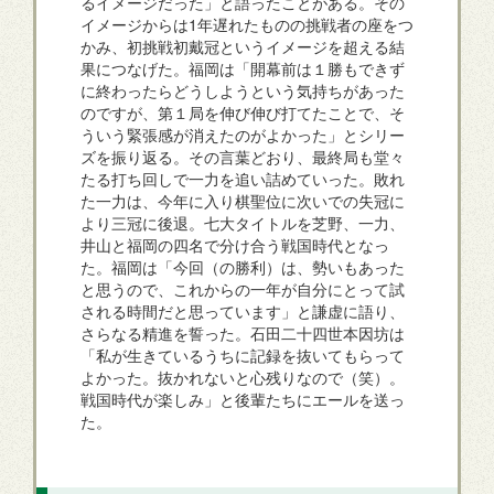
るイメージだった」と語ったことがある。その
イメージからは1年遅れたものの挑戦者の座をつ
かみ、初挑戦初戴冠というイメージを超える結
果につなげた。福岡は「開幕前は１勝もできず
に終わったらどうしようという気持ちがあった
のですが、第１局を伸び伸び打てたことで、そ
ういう緊張感が消えたのがよかった」とシリー
ズを振り返る。その言葉どおり、最終局も堂々
たる打ち回しで一力を追い詰めていった。敗れ
た一力は、今年に入り棋聖位に次いでの失冠に
より三冠に後退。七大タイトルを芝野、一力、
井山と福岡の四名で分け合う戦国時代となっ
た。福岡は「今回（の勝利）は、勢いもあった
と思うので、これからの一年が自分にとって試
される時間だと思っています」と謙虚に語り、
さらなる精進を誓った。石田二十四世本因坊は
「私が生きているうちに記録を抜いてもらって
よかった。抜かれないと心残りなので（笑）。
戦国時代が楽しみ」と後輩たちにエールを送っ
た。