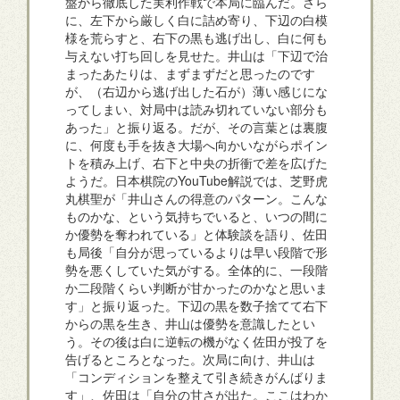
盤から徹底した実利作戦で本局に臨んだ。さら
に、左下から厳しく白に詰め寄り、下辺の白模
様を荒らすと、右下の黒も逃げ出し、白に何も
与えない打ち回しを見せた。井山は「下辺で治
まったあたりは、まずまずだと思ったのです
が、（右辺から逃げ出した石が）薄い感じにな
ってしまい、対局中は読み切れていない部分も
あった」と振り返る。だが、その言葉とは裏腹
に、何度も手を抜き大場へ向かいながらポイン
トを積み上げ、右下と中央の折衝で差を広げた
ようだ。日本棋院のYouTube解説では、芝野虎
丸棋聖が「井山さんの得意のパターン。こんな
ものかな、という気持ちでいると、いつの間に
か優勢を奪われている」と体験談を語り、佐田
も局後「自分が思っているよりは早い段階で形
勢を悪くしていた気がする。全体的に、一段階
か二段階くらい判断が甘かったのかなと思いま
す」と振り返った。下辺の黒を数子捨てて右下
からの黒を生き、井山は優勢を意識したとい
う。その後は白に逆転の機がなく佐田が投了を
告げるところとなった。次局に向け、井山は
「コンディションを整えて引き続きがんばりま
す」、佐田は「自分の甘さが出た。ここはわか