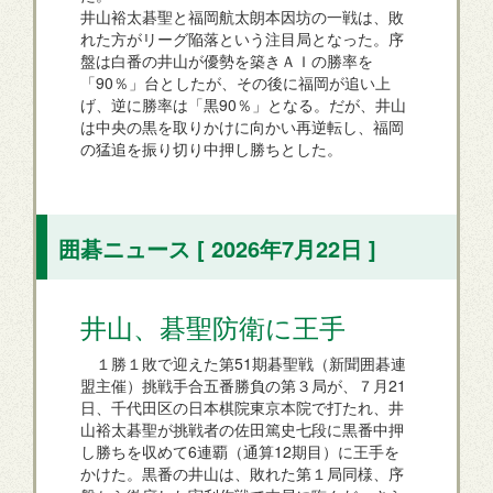
井山裕太碁聖と福岡航太朗本因坊の一戦は、敗
れた方がリーグ陥落という注目局となった。序
盤は白番の井山が優勢を築きＡＩの勝率を
「90％」台としたが、その後に福岡が追い上
げ、逆に勝率は「黒90％」となる。だが、井山
は中央の黒を取りかけに向かい再逆転し、福岡
の猛追を振り切り中押し勝ちとした。
囲碁ニュース [ 2026年7月22日 ]
井山、碁聖防衛に王手
１勝１敗で迎えた第51期碁聖戦（新聞囲碁連
盟主催）挑戦手合五番勝負の第３局が、７月21
日、千代田区の日本棋院東京本院で打たれ、井
山裕太碁聖が挑戦者の佐田篤史七段に黒番中押
し勝ちを収めて6連覇（通算12期目）に王手を
かけた。黒番の井山は、敗れた第１局同様、序