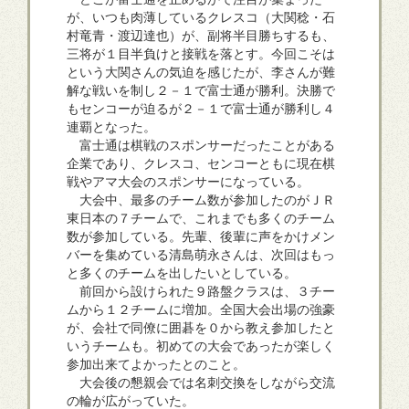
が、いつも肉薄しているクレスコ（大関稔・石
村竜青・渡辺達也）が、副将半目勝ちするも、
三将が１目半負けと接戦を落とす。今回こそは
という大関さんの気迫を感じたが、李さんが難
解な戦いを制し２－１で富士通が勝利。決勝で
もセンコーが迫るが２－１で富士通が勝利し４
連覇となった。
富士通は棋戦のスポンサーだったことがある
企業であり、クレスコ、センコーともに現在棋
戦やアマ大会のスポンサーになっている。
大会中、最多のチーム数が参加したのがＪＲ
東日本の７チームで、これまでも多くのチーム
数が参加している。先輩、後輩に声をかけメン
バーを集めている清島萌永さんは、次回はもっ
と多くのチームを出したいとしている。
前回から設けられた９路盤クラスは、３チー
ムから１２チームに増加。全国大会出場の強豪
が、会社で同僚に囲碁を０から教え参加したと
いうチームも。初めての大会であったが楽しく
参加出来てよかったとのこと。
大会後の懇親会では名刺交換をしながら交流
の輪が広がっていた。