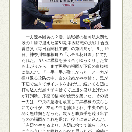
一力遼本因坊の２勝、挑戦者の福岡航太朗七
段の１勝で迎えた第81期本因坊戦の挑戦手合五
番勝負（毎日新聞社主催）の第四局が、６月19
日、神奈川県箱根町の「ホテル花月園」にて打
たれた。互いに模様を張り合うゆっくりした立
ち上がりから、まず黒番の福岡が下辺の白模様
に臨んだ。「一手一手が難しかった」と一力が
振り返る攻防の中、白の攻めがやや甘く、黒が
下辺で生きてポイントをあげた。続いて右辺に
打ち込んだ黒１子を捨てて上辺を盛り上げたの
が好判断。序盤で福岡が優勢を築いた。その後
一力は、中央の急場を放置して黒模様の荒らし
に向かうが、左辺の白を捕獲され、中央の白も
弱く黒勝勢となった。次々と勝負手を繰り出す
ものの福岡がこれを退け、投了に追い込んだ。
「左辺で生きるより、左辺は捨てて荒らし合い
に向かうほうが紛れるかなと思ったが、的確に