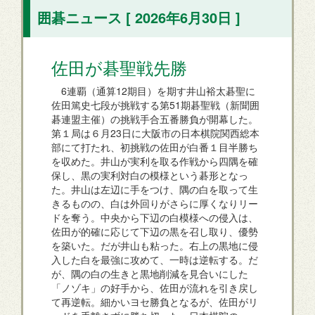
囲碁ニュース [ 2026年6月30日 ]
佐田が碁聖戦先勝
6連覇（通算12期目）を期す井山裕太碁聖に
佐田篤史七段が挑戦する第51期碁聖戦（新聞囲
碁連盟主催）の挑戦手合五番勝負が開幕した。
第１局は６月23日に大阪市の日本棋院関西総本
部にて打たれ、初挑戦の佐田が白番１目半勝ち
を収めた。井山が実利を取る作戦から四隅を確
保し、黒の実利対白の模様という碁形となっ
た。井山は左辺に手をつけ、隅の白を取って生
きるものの、白は外回りがさらに厚くなりリー
ドを奪う。中央から下辺の白模様への侵入は、
佐田が的確に応じて下辺の黒を召し取り、優勢
を築いた。だが井山も粘った。右上の黒地に侵
入した白を最強に攻めて、一時は逆転する。だ
が、隅の白の生きと黒地削減を見合いにした
「ノゾキ」の好手から、佐田が流れを引き戻し
て再逆転。細かいヨセ勝負となるが、佐田がリ