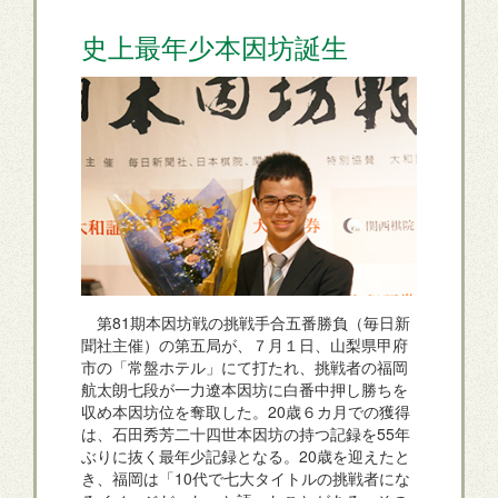
史上最年少本因坊誕生
第81期本因坊戦の挑戦手合五番勝負（毎日新
聞社主催）の第五局が、７月１日、山梨県甲府
市の「常盤ホテル」にて打たれ、挑戦者の福岡
航太朗七段が一力遼本因坊に白番中押し勝ちを
収め本因坊位を奪取した。20歳６カ月での獲得
は、石田秀芳二十四世本因坊の持つ記録を55年
ぶりに抜く最年少記録となる。20歳を迎えたと
き、福岡は「10代で七大タイトルの挑戦者にな