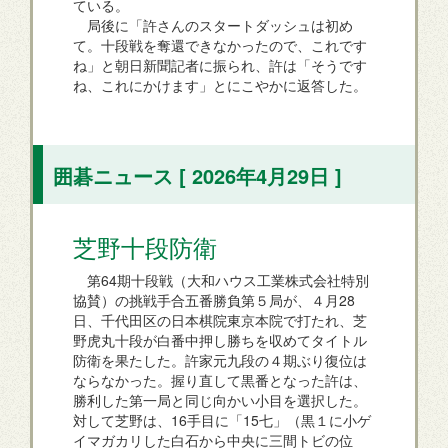
ている。
局後に「許さんのスタートダッシュは初め
て。十段戦を奪還できなかったので、これです
ね」と朝日新聞記者に振られ、許は「そうです
ね、これにかけます」とにこやかに返答した。
囲碁ニュース [ 2026年4月29日 ]
芝野十段防衛
第64期十段戦（大和ハウス工業株式会社特別
協賛）の挑戦手合五番勝負第５局が、４月28
日、千代田区の日本棋院東京本院で打たれ、芝
野虎丸十段が白番中押し勝ちを収めてタイトル
防衛を果たした。許家元九段の４期ぶり復位は
ならなかった。握り直して黒番となった許は、
勝利した第一局と同じ向かい小目を選択した。
対して芝野は、16手目に「15七」（黒１に小ゲ
イマガカリした白石から中央に三間トビの位