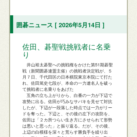
囲碁ニュース [ 2026年5月14日 ]
佐田、碁聖戦挑戦者に名乗
り
井山裕太碁聖への挑戦権をかけた第51期碁聖
戦（新聞囲碁連盟主催）の挑戦者決定戦が、５
月７日、千代田区の日本棋院東京本院にて打た
れ、佐田篤史七段が、本命の一力遼名人を破っ
て挑戦者に名乗りをあげた
互角の立ち上がりから、白番の一力が下辺で
攻勢に出る。佐田が巧みなサバキを見せて対抗
したが、下辺が一段落した時点では一力がリー
ドを奪った。下辺と、その後の左下の攻防を、
佐田は「２カ所つらい生き方にさせられて形勢
は悪いと思った」と振り返る。だが、その後、
上辺の白模様を深々と荒らす勝負手を繰り出