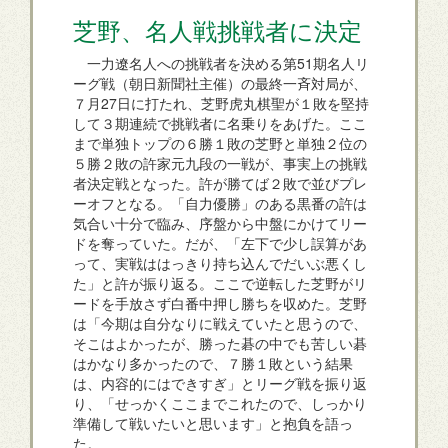
芝野、名人戦挑戦者に決定
一力遼名人への挑戦者を決める第51期名人リ
ーグ戦（朝日新聞社主催）の最終一斉対局が、
７月27日に打たれ、芝野虎丸棋聖が１敗を堅持
して３期連続で挑戦者に名乗りをあげた。ここ
まで単独トップの６勝１敗の芝野と単独２位の
５勝２敗の許家元九段の一戦が、事実上の挑戦
者決定戦となった。許が勝てば２敗で並びプレ
ーオフとなる。「自力優勝」のある黒番の許は
気合い十分で臨み、序盤から中盤にかけてリー
ドを奪っていた。だが、「左下で少し誤算があ
って、実戦ははっきり持ち込んでだいぶ悪くし
た」と許が振り返る。ここで逆転した芝野がリ
ードを手放さず白番中押し勝ちを収めた。芝野
は「今期は自分なりに戦えていたと思うので、
そこはよかったが、勝った碁の中でも苦しい碁
はかなり多かったので、７勝１敗という結果
は、内容的にはできすぎ」とリーグ戦を振り返
り、「せっかくここまでこれたので、しっかり
準備して戦いたいと思います」と抱負を語っ
た。