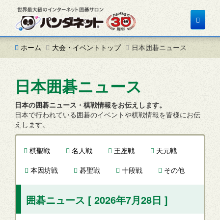
Toggle
navigat
ホーム
大会・イベントトップ
日本囲碁ニュース
日本囲碁ニュース
日本の囲碁ニュース・棋戦情報をお伝えします。
日本で行われている囲碁のイベントや棋戦情報を皆様にお伝
えします。
棋聖戦
名人戦
王座戦
天元戦
本因坊戦
碁聖戦
十段戦
その他
囲碁ニュース [ 2026年7月28日 ]