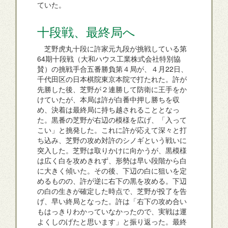
ていた。
十段戦、最終局へ
芝野虎丸十段に許家元九段が挑戦している第
64期十段戦（大和ハウス工業株式会社特別協
賛）の挑戦手合五番勝負第４局が、４月22日、
千代田区の日本棋院東京本院で打たれた。許が
先勝した後、芝野が２連勝して防衛に王手をか
けていたが、本局は許が白番中押し勝ちを収
め、決着は最終局に持ち越されることとなっ
た。黒番の芝野が右辺の模様を広げ、「入って
こい」と挑発した。これに許が応えて深々と打
ち込み、芝野の攻め対許のシノギという戦いに
突入した。芝野は取りかけに向かうが、黒模様
は広く白を攻めきれず、形勢は早い段階から白
に大きく傾いた。その後、下辺の白に狙いを定
めるものの、許が逆に右下の黒を攻める。下辺
の白の生きが確定した時点で、芝野が投了を告
げ、早い終局となった。許は「右下の攻め合い
もはっきりわかっていなかったので、実戦は運
よくしのげたと思います」と振り返った。最終