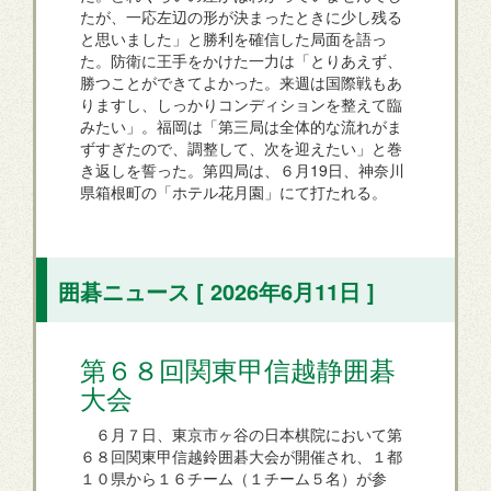
たが、一応左辺の形が決まったときに少し残る
と思いました」と勝利を確信した局面を語っ
た。防衛に王手をかけた一力は「とりあえず、
勝つことができてよかった。来週は国際戦もあ
りますし、しっかりコンディションを整えて臨
みたい」。福岡は「第三局は全体的な流れがま
ずすぎたので、調整して、次を迎えたい」と巻
き返しを誓った。第四局は、６月19日、神奈川
県箱根町の「ホテル花月園」にて打たれる。
囲碁ニュース [ 2026年6月11日 ]
第６８回関東甲信越静囲碁
大会
６月７日、東京市ヶ谷の日本棋院において第
６８回関東甲信越鈴囲碁大会が開催され、１都
１０県から１６チーム（１チーム５名）が参