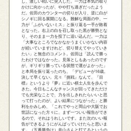
し、激しい戦いに突入した。一力は本気の取り
かけに向かったが、やや打ち過ぎだったよう
だ。佐田のカウンターの切りが入り、逆に白が
シノギに回る展開になる。難解な局面の中、一
力が「ふがいないミス」と振り返る一手が敗着
となった。右上の白を召し取った黒が勝勢とな
り、そのまま一力を投了に追い込んだ。一力は
「大事なところでなかなかうまくいかない内容
が続いていますけれど、切り替えてやっていき
たい」と無念のコメント。佐田は「読んで勝っ
たわけではなかった。見落としもあったのです
が、ギリギリ勝っている状態で運がよかった」
と本局を振り返ったのち、「デビューが16歳。
決して早くない。元々『挑戦』なんて、『目
標』というより『夢』に近い棋士人生を歩んで
きた。今日もこんなチャンスが回ってきただけ
でも光栄なことで、力を出しきれたらいいと思
って打ったのが、よい結果につながった」と勝
利をかみしめ、「これでやっと岡山や大阪でお
世話になった方々に、まず一ついい報告ができ
るので、それはうれしいです。また次のいい報
告ができるようにがんばっていけたらと思いま
す。（五番勝負は）井山さんと打てるというの