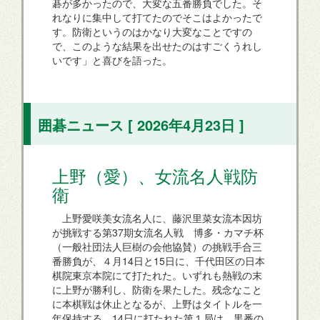
碁が多かったので、大変な五番勝負でした。そ
れなりに集中して打てたのでそこはよかったで
す。防衛というのはかなり大変なことですの
で、このような結果を出せたのはすごくうれし
いです」と喜びを語った。
囲碁ニュース [ 2026年4月23日 ]
上野（愛）、女流名人戦防
衛
上野愛咲美女流名人に、藤沢里菜女流本因坊
が挑戦する第37期女流名人戦 博多・カマチ杯
（一般社団法人巨樹の会他協賛）の挑戦手合三
番勝負が、４月14日と15日に、千代田区の日本
棋院東京本院にて打たれた。いずれも熱戦の末
に上野が勝利し、防衛を果たした。残念なこと
に本棋戦は休止となるが、上野はタイトルを一
年保持する。14日に打たれた第１局は、黒番の