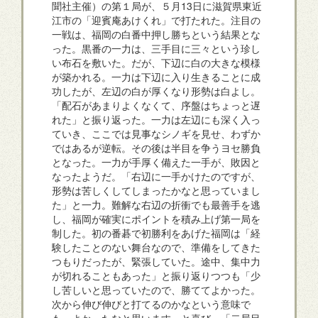
聞社主催）の第１局が、５月13日に滋賀県東近
江市の「迎賓庵あけくれ」で打たれた。注目の
一戦は、福岡の白番中押し勝ちという結果とな
った。黒番の一力は、三手目に三々という珍し
い布石を敷いた。だが、下辺に白の大きな模様
が築かれる。一力は下辺に入り生きることに成
功したが、左辺の白が厚くなり形勢は白よし。
「配石があまりよくなくて、序盤はちょっと遅
れた」と振り返った。一力は左辺にも深く入っ
ていき、ここでは見事なシノギを見せ、わずか
ではあるが逆転。その後は半目を争うヨセ勝負
となった。一力が手厚く備えた一手が、敗因と
なったようだ。「右辺に一手かけたのですが、
形勢は苦しくしてしまったかなと思っていまし
た」と一力。難解な右辺の折衝でも最善手を逃
し、福岡が確実にポイントを積み上げ第一局を
制した。初の番碁で初勝利をあげた福岡は「経
験したことのない舞台なので、準備をしてきた
つもりだったが、緊張していた。途中、集中力
が切れることもあった」と振り返りつつも「少
し苦しいと思っていたので、勝ててよかった。
次から伸び伸びと打てるのかなという意味で