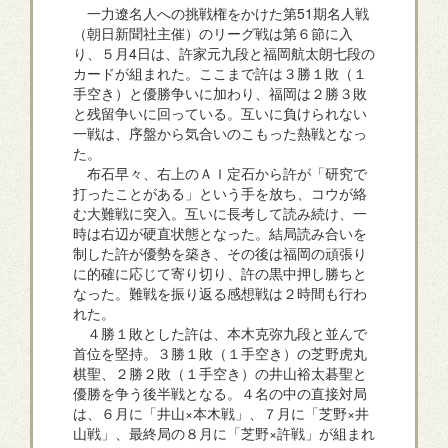
一力遼名人への挑戦権をかけた第51期名人戦
（朝日新聞社主催）のリーグ戦は第６節に入
り、５月4日は、許家元九段と福岡航太朗七段の
カードが組まれた。ここまで許は３勝１敗（１
手空き）と優勝争いに加わり、福岡は２勝３敗
と残留争いに回っている。互いに負けられない
一戦は、序盤から気合いのこもった熱戦となっ
た。
布石早々、右上のＡＩ定石から許が「研究で
打ったことがある」という手を放ち、コウが絡
む大難戦に突入。互いに長考して読み続け、一
時は右辺が硬直状態となった。結局読み合いを
制した許が優勢を築き、その後は福岡の頑張り
に的確に応じて寄り切り、許の黒中押し勝ちと
なった。難戦を振り返る感想戦は２時間も行わ
れた。
４勝１敗とした許は、本木克弥九段と並んで
首位を堅持。３勝１敗（１手空き）の芝野虎丸
棋聖、２勝２敗（１手空き）の井山裕太碁聖と
優勝を争う後半戦となる。４名の中の直接対局
は、６月に「井山×本木戦」、７月に「芝野×井
山戦」、最終局の８月に「芝野×許戦」が組まれ