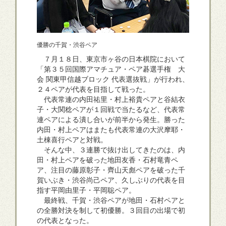
優勝の千賀・渋谷ペア
７月１８日、東京市ヶ谷の日本棋院において
「第３５回国際アマチュア・ペア碁選手権 大
会 関東甲信越ブロック 代表選抜戦」が行われ、
２４ペアが代表を目指して戦った。
代表常連の内田祐里・村上裕貴ペアと谷結衣
子・大関稔ペアが１回戦で当たるなど、代表常
連ペアによる潰し合いが前半から発生。勝った
内田・村上ペアはまたも代表常連の大沢摩耶・
土棟喜行ペアと対戦。
そんな中、３連勝で抜け出してきたのは、内
田・村上ペアを破った地田友香・石村竜青ペ
ア、注目の藤原彰子・齊山天彪ペアを破った千
賀いぶき・渋谷尚己ペア、久しぶりの代表を目
指す平岡由里子・平岡聡ペア。
最終戦、千賀・渋谷ペアが地田・石村ペアと
の全勝対決を制して初優勝。３回目の出場で初
の代表となった。