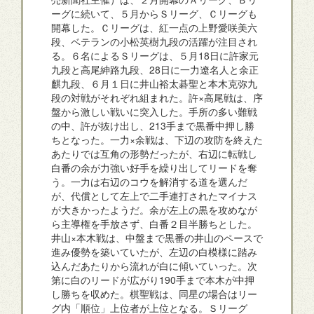
ーグに続いて、５月からＳリーグ、Ｃリーグも
開幕した。Ｃリーグは、紅一点の上野愛咲美六
段、ベテランの小松英樹九段の活躍が注目され
る。６名によるＳリーグは、５月18日に許家元
九段と高尾紳路九段、28日に一力遼名人と余正
麒九段、６月１日に井山裕太碁聖と本木克弥九
段の対戦がそれぞれ組まれた。許×高尾戦は、序
盤から激しい戦いに突入した。手所の多い難戦
の中、許が抜け出し、213手まで黒番中押し勝
ちとなった。一力×余戦は、下辺の攻防を終えた
あたりでは互角の形勢だったが、右辺に転戦し
白番の余が力強い好手を繰り出してリードを奪
う。一力は右辺のコウを解消する道を選んだ
が、代償として左上で二手連打されたマイナス
が大きかったようだ。余が左上の黒を攻めなが
ら主導権を手放さず、白番２目半勝ちとした。
井山×本木戦は、中盤まで黒番の井山のペースで
進み優勢を築いていたが、左辺の白模様に踏み
込んだあたりから流れが白に傾いていった。次
第に白のリードが広がり190手まで本木が中押
し勝ちを収めた。棋聖戦は、同星の場合はリー
グ内「順位」上位者が上位となる。Ｓリーグ