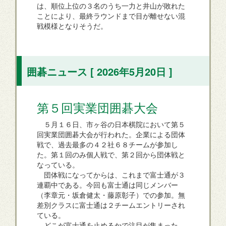
は、順位上位の３名のうち一力と井山が敗れた
ことにより、最終ラウンドまで目が離せない混
戦模様となりそうだ。
囲碁ニュース [ 2026年5月20日 ]
第５回実業団囲碁大会
５月１６日、市ヶ谷の日本棋院において第５
回実業団囲碁大会が行われた。企業による団体
戦で、過去最多の４２社６８チームが参加し
た。第１回のみ個人戦で、第２回から団体戦と
なっている。
団体戦になってからは、これまで富士通が３
連覇中である。今回も富士通は同じメンバー
（李章元・坂倉健太・藤原彰子）での参加。無
差別クラスに富士通は２チームエントリーされ
ている。
どこが富士通を止めるかで注目が集まった