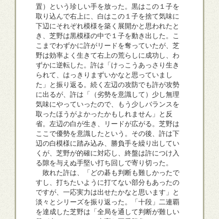
置）という珍しい手を放った。黒はこの１子を
取り込んで右上に、白はこの１子を捨て気味に
下辺にそれぞれ模様を築く展開かと思われたと
き、芝野は黒模様の中で１子を動き出した。こ
こまでわずかに許がリードを奪っていたが、芝
野は効率よく生きて右上の荒らしに成功し、わ
ずかに逆転した。許は「けっこうあっさり生き
られて、はっきりまずいかなと思っていまし
た」と振り返る。続く左辺の攻防でも許が攻勢
に出るが、許は「（劣勢を意識して）少し無理
気味にやっていったので、もう少しバランスを
取ったほうがよかったかもしれません」と反
省。左辺の白が生き、リードが広がる。芝野は
ここで優勢を意識したという。その後、許は下
辺の白模様に踏み込み、勝負手を繰り出してい
くが、芝野が的確に対応し、終盤は許につけ入
る隙を与えぬ手堅い打ち回しで寄り切った。
敗れた許は、「どの碁も判断も難しかったで
すし、打ちたいように打てない部分もあったの
ですが、一応実力は出せたかなと思います」と
淡々とシリーズを振り返った。「十段」二連覇
を達成した芝野は「全局を通して判断が難しい