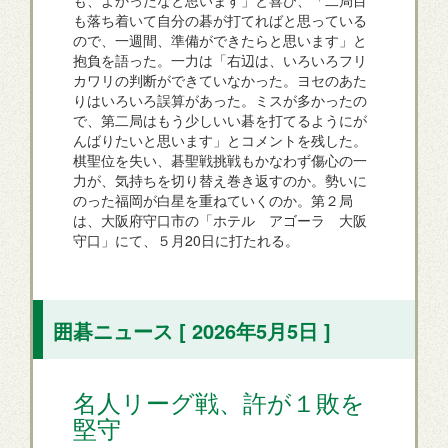
も、よかったなと思います」と喜び、「二局目
も落ち着いて自分の碁が打てればと思っている
ので、一週間、準備ができたらと思います」と
抱負を語った。一力は「右辺は、いろいろフリ
カワリの判断ができていなかった。ヨセのあた
りはいろいろ誤算があった。ミスが多かったの
で、第二局はもう少しいい碁を打てるようにが
んばりたいと思います」とコメントを残した。
棋聖位を失い、碁聖戦挑戦もかなわず傷心の一
力が、気持ちを切り替え巻き返すのか。勢いに
のった福岡が白星を重ねていくのか。第２局
は、大阪府守口市の「ホテル アゴーラ 大阪
守口」にて、５月20日に打たれる。
囲碁ニュース [ 2026年5月5日 ]
名人リーグ戦、許が１敗を
堅守