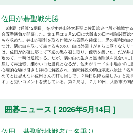
佐田が碁聖戦先勝
6連覇（通算12期目）を期す井山裕太碁聖に佐田篤史七段が挑戦する
合五番勝負が開幕した。第１局は６月23日に大阪市の日本棋院関西総
ちを収めた。井山が実利を取る作戦から四隅を確保し、黒の実利対白
つけ、隅の白を取って生きるものの、白は外回りがさらに厚くなりリ
は、佐田が的確に応じて下辺の黒を召し取り、優勢を築いた。だが井
攻めて、一時は逆転する。だが、隅の白の生きと黒地削減を見合いに
戻して再逆転。細かいヨセ勝負となるが、佐田がリードを手離さずに勝ち
心理的な駆け引きも詳細に解説され、新聞解説の鶴山淳志八段は「名
めてとは思えない佐田さんの打ち回しで、２局目以降も楽しみ」と期待
す」と短いコメントを残している。第２局は、７月10日、大阪市の関
囲碁ニュース [ 2026年5月14日 ]
佐田、碁聖戦挑戦者に名乗り