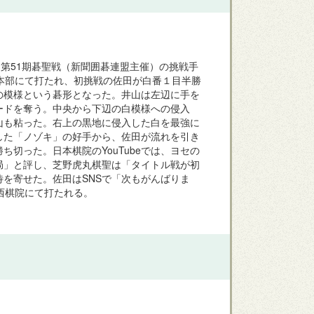
第51期碁聖戦（新聞囲碁連盟主催）の挑戦手
本部にて打たれ、初挑戦の佐田が白番１目半勝
の模様という碁形となった。井山は左辺に手を
ードを奪う。中央から下辺の白模様への侵入
山も粘った。右上の黒地に侵入した白を最強に
した「ノゾキ」の好手から、佐田が流れを引き
切った。日本棋院のYouTubeでは、ヨセの
局」と評し、芝野虎丸棋聖は「タイトル戦が初
を寄せた。佐田はSNSで「次もがんばりま
西棋院にて打たれる。