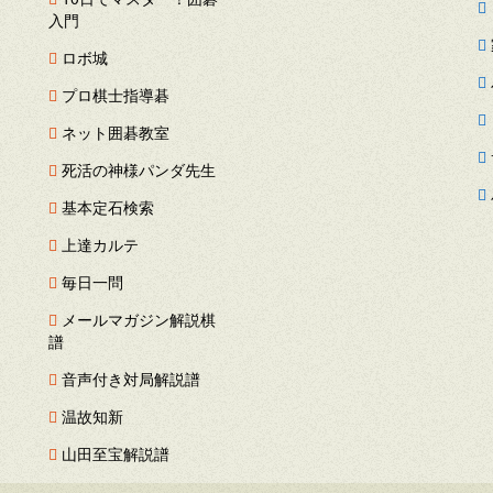
ー
入門
ロボ城
プロ棋士指導碁
ネット囲碁教室
死活の神様パンダ先生
基本定石検索
上達カルテ
毎日一問
メールマガジン解説棋
譜
音声付き対局解説譜
温故知新
山田至宝解説譜