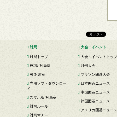
対局
大会・イベント
対局トップ
大会・イベントトッ
PC版 対局室
月例大会
AI 対局室
マラソン囲碁大会
専用ソフトダウンロー
日本囲碁ニュース
ド
中国囲碁ニュース
スマホ版 対局室
韓国囲碁ニュース
対局ルール
アメリカ囲碁ニュー
対局マナー