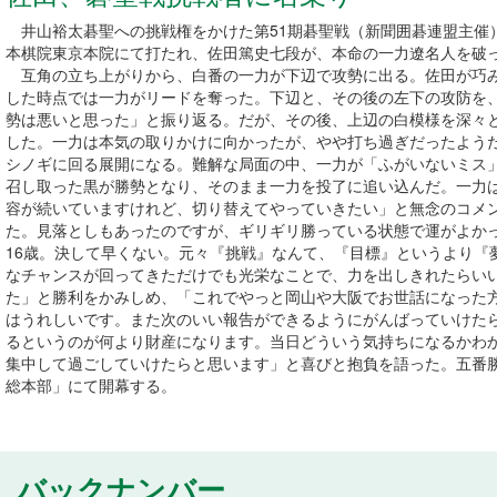
井山裕太碁聖への挑戦権をかけた第51期碁聖戦（新聞囲碁連盟主催
本棋院東京本院にて打たれ、佐田篤史七段が、本命の一力遼名人を破
互角の立ち上がりから、白番の一力が下辺で攻勢に出る。佐田が巧み
した時点では一力がリードを奪った。下辺と、その後の左下の攻防を
勢は悪いと思った」と振り返る。だが、その後、上辺の白模様を深々
した。一力は本気の取りかけに向かったが、やや打ち過ぎだったよう
シノギに回る展開になる。難解な局面の中、一力が「ふがいないミス
召し取った黒が勝勢となり、そのまま一力を投了に追い込んだ。一力
容が続いていますけれど、切り替えてやっていきたい」と無念のコメ
た。見落としもあったのですが、ギリギリ勝っている状態で運がよか
16歳。決して早くない。元々『挑戦』なんて、『目標』というより『
なチャンスが回ってきただけでも光栄なことで、力を出しきれたらい
た」と勝利をかみしめ、「これでやっと岡山や大阪でお世話になった
はうれしいです。また次のいい報告ができるようにがんばっていけた
るというのが何より財産になります。当日どういう気持ちになるかわ
集中して過ごしていけたらと思います」と喜びと抱負を語った。五番勝
総本部」にて開幕する。
バックナンバー