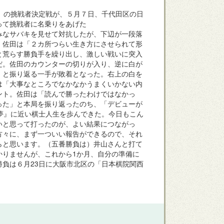
）の挑戦者決定戦が、５月７日、千代田区の日
って挑戦者に名乗りをあげた
なサバキを見せて対抗したが、下辺が一段落
、佐田は「２カ所つらい生き方にさせられて形
と荒らす勝負手を繰り出し、激しい戦いに突入
だ。佐田のカウンターの切りが入り、逆に白が
」と振り返る一手が敗着となった。右上の白を
は「大事なところでなかなかうまくいかない内
ント。佐田は「読んで勝ったわけではなかっ
った」と本局を振り返ったのち、「デビューが
夢』に近い棋士人生を歩んできた。今日もこん
いと思って打ったのが、よい結果につながっ
方々に、まず一ついい報告ができるので、それ
らと思います。（五番勝負は）井山さんと打て
かりませんが、これから1か月、自分の準備に
負は６月23日に大阪市北区の「日本棋院関西