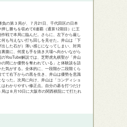
負の第３局が、７月21日、千代田区の日本
押し勝ちを収めて6連覇（通算12期目）に王
利作戦で本局に臨んだ。さらに、左下から厳し
に何も与えない打ち回しを見せた。井山は「下
げ出した石が）薄い感じになってしまい、対局
は裏腹に、何度も手を抜き大場へ向かいながら
YouTube解説では、芝野虎丸棋聖が「井山
つの間にか優勢を奪われている」と体験談を語
いた気がする。全体的に、一段階か二段階くら
捨てて右下からの黒を生き、井山は優勢を意識
となった。次局に向け、井山は「コンディショ
こはわかりやすい修正点。自分の碁を打つだけ
局は８月10日に大阪市の関西棋院にて打たれ