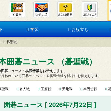
ト
学習
お役立ち
ス
碁聖戦
本囲碁ニュース （碁聖戦）
の囲碁ニュース・棋戦情報をお伝えします。
で行われている囲碁のイベントや棋戦情報を皆様にお伝えします。
棋聖戦
名人戦
王座戦
天元戦
本因坊戦
碁
囲碁ニュース [ 2026年7月22日 ]