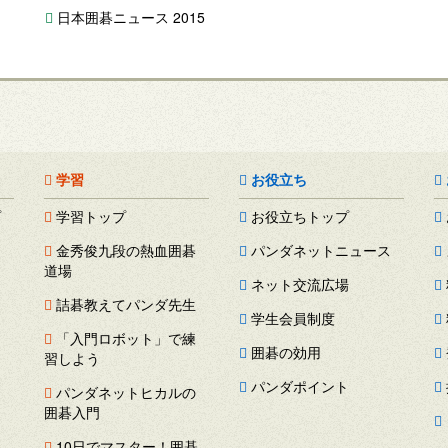
日本囲碁ニュース 2015
学習
お役立ち
プ
学習トップ
お役立ちトップ
金秀俊九段の熱血囲碁
パンダネットニュース
道場
ネット交流広場
詰碁教えてパンダ先生
学生会員制度
「入門ロボット」で練
囲碁の効用
習しよう
パンダポイント
パンダネットヒカルの
囲碁入門
ス
10日でマスター！囲碁