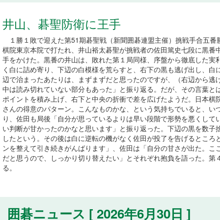
井山、碁聖防衛に王手
１勝１敗で迎えた第51期碁聖戦（新聞囲碁連盟主催）挑戦手合五番勝
棋院東京本院で打たれ、井山裕太碁聖が挑戦者の佐田篤史七段に黒番中
手をかけた。黒番の井山は、敗れた第１局同様、序盤から徹底した実
く白に詰め寄り、下辺の白模様を荒らすと、右下の黒も逃げ出し、白
辺で治まったあたりは、まずまずだと思ったのですが、（右辺から逃
中は読み切れていない部分もあった」と振り返る。だが、その言葉と
ポイントを積み上げ、右下と中央の折衝で差を広げたようだ。日本棋院の
さんの得意のパターン。こんなものかな、という気持ちでいると、い
り、佐田も局後「自分が思っているよりは早い段階で形勢を悪くして
い判断が甘かったのかなと思います」と振り返った。下辺の黒を数子
したという。その後は白に逆転の機がなく佐田が投了を告げるところ
ンを整えて引き続きがんばります」、佐田は「自分の甘さが出た。こ
だと思うので、しっかり切り替えたい」とそれぞれ抱負を語った。第４
る。
囲碁ニュース [ 2026年6月30日 ]