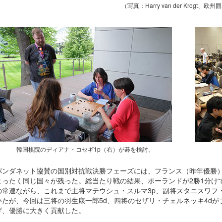
（写真：Harry van der Krogt、欧
韓国棋院のディアナ・コセギ1p（右）が碁を検討。
パンダネット協賛の国別対抗戦決勝フェーズには、フランス（昨年優勝
まったく同じ国々が残った。総当たり戦の結果、ポーランドが2勝1分け
の常連ながら、これまで主将マテウシュ・スルマ3p、副将スタニスワフ
いたが、今回は三将の羽生康一郎5d、四将のセザリ・チェルネッキ4dが
げ、優勝に大きく貢献した。