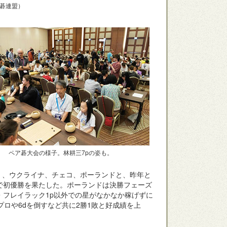
州囲碁連盟）
ペア碁大会の様子。林耕三7pの姿も。
）、ウクライナ、チェコ、ポーランドと、昨年と
で初優勝を果たした。ポーランドは決勝フェーズ
・フレイラック1p以外での星がなかなか稼げずに
プロや6dを倒すなど共に2勝1敗と好成績を上