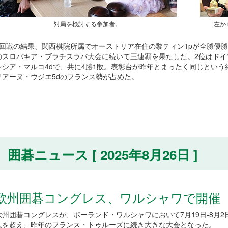
対局を検討する参加者。
左か
5回戦の結果、関西棋院所属でオーストリア在住の黎ティン1pが全勝優勝。
のスロバキア・ブラチスラバ大会に続いて三連覇を果たした。2位はドイ
レシア・マルコ4dで、共に4勝1敗。表彰台が昨年とまったく同じという
リアーヌ・ウジエ5dのフランス勢が占めた。
囲碁ニュース [ 2025年8月26日 ]
欧州囲碁コングレス、ワルシャワで開催
欧州囲碁コングレスが、ポーランド・ワルシャワにおいて7月19日-8月2
人を超え、昨年のフランス・トゥルーズに続き大きな大会となった。