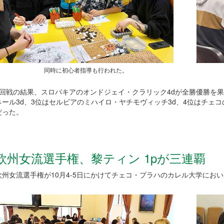
同時に初心者指導も行われた。
5回戦の結果、スロバキアのオンドジェイ・クラリック4dが全勝優勝を
ネール3d、3位はセルビアのミハイロ・ヤチモヴィッチ3d、4位はチェコ
だった。
欧州女流選手権、黎ティン 1pが三連覇
欧州女流選手権が10月4-5日にかけてチェコ・プラハのカレル大学におい