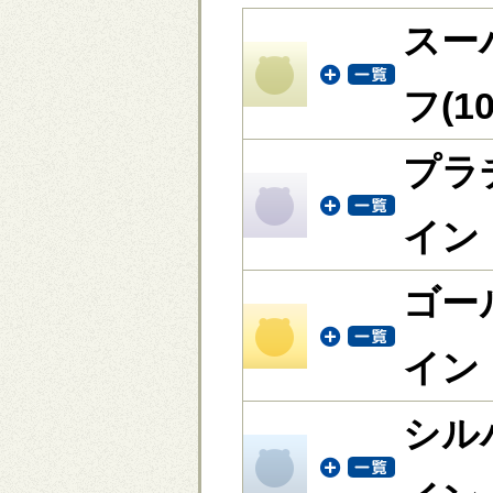
スー
フ(1
プラ
イン
ゴー
イン
シル