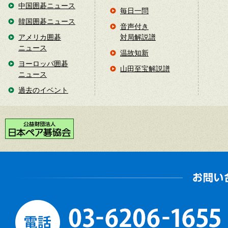
中国囲碁ニュース
毎日一問
韓国囲碁ニュース
音声付き
アメリカ囲碁
対局解説譜
ニュース
温故知新
ヨーロッパ囲碁
山田至宝解説譜
ニュース
過去のイベント