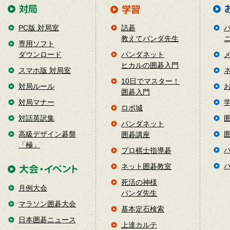
PC版 対局室
詰碁
教えてパンダ先生
専用ソフト
ダウンロード
パンダネット
ヒカルの囲碁入門
スマホ版 対局室
10日でマスター！
対局ルール
囲碁入門
対局マナー
ロボ城
対話英訳集
パンダネット
高級デザイン碁盤
囲碁講座
「極」
プロ棋士指導碁
ネット囲碁教室
死活の神様
月例大会
パンダ先生
マラソン囲碁大会
基本定石検索
日本囲碁ニュース
上達カルテ