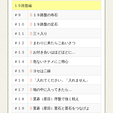
１９路盤編
＃９
１９路盤の布石
＃１０
１９路盤の定石
＃１１
三々入り
＃１２
まわりに来たらごあいさつ
＃１３
お付き合いはほどほどに…
＃１４
危ないナナメにご用心
＃１５
ヨセは二線
＃１６
「入れてください」「入れません」
＃１７
地の中に入ってきたら…
＃１８
置碁（星目）序盤で強く戦え
＃１９
置碁（星目）置石と置石をつなげよ