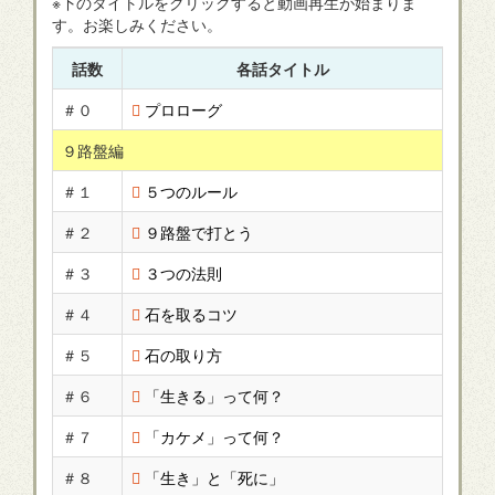
※下のタイトルをクリックすると動画再生が始まりま
す。お楽しみください。
話数
各話タイトル
＃０
プロローグ
９路盤編
＃１
５つのルール
＃２
９路盤で打とう
＃３
３つの法則
＃４
石を取るコツ
＃５
石の取り方
＃６
「生きる」って何？
＃７
「カケメ」って何？
＃８
「生き」と「死に」