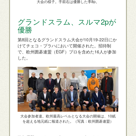
大会の様子。手前右は優勝した李8p。
グランドスラム、スルマ2pが
優勝
第8回となるグランドスラム大会が10月19-22日にか
けてチェコ・プラハにおいて開催された。招待制
で、欧州囲碁連盟（EGF）プロを含めた16人が参加
した。
大会参加者達。欧州最高レベルとなる大会の開催は、10紙
を超える地元紙に報道された。（写真：欧州囲碁連盟）