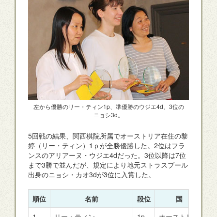
左から優勝のリー・ティン1p、準優勝のウジエ4d、3位の
ニョシ3d。
5回戦の結果、関西棋院所属でオーストリア在住の黎
婷（リー・ティン）1ｐが全勝優勝した。2位はフラ
ンスのアリアーヌ・ウジエ4dだった。3位以降は7位
まで3勝で並んだが、規定により地元ストラスブール
出身のニョシ・カオ3dが3位に入賞した。
順位
名前
段位
国
勝
1
リー・ティン
1p
オーストリア
5-