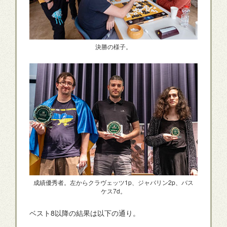
決勝の様子。
成績優秀者。左からクラヴェッツ1p、ジャバリン2p、バス
ケス7d。
ベスト8以降の結果は以下の通り。