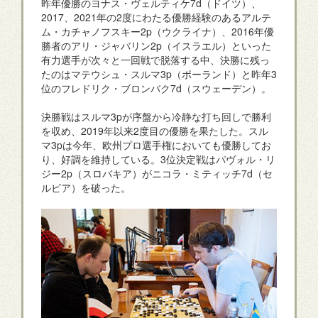
昨年優勝のヨナス・ヴェルティケ7d（ドイツ）、
2017、2021年の2度にわたる優勝経験のあるアルテ
ム・カチャノフスキー2p（ウクライナ）、2016年優
勝者のアリ・ジャバリン2p（イスラエル）といった
有力選手が次々と一回戦で脱落する中、決勝に残っ
たのはマテウシュ・スルマ3p（ポーランド）と昨年3
位のフレドリク・ブロンバク7d（スウェーデン）。
決勝戦はスルマ3pが序盤から冷静な打ち回しで勝利
を収め、2019年以来2度目の優勝を果たした。スル
マ3pは今年、欧州プロ選手権においても優勝してお
り、好調を維持している。3位決定戦はパヴォル・リ
ジー2p（スロバキア）がニコラ・ミティッチ7d（セ
ルビア）を破った。