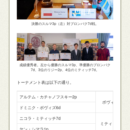
決勝のスルマ3p（左）対ブロンバク7d戦。
成績優秀者。左から優勝のスルマ3p、準優勝のブロンバク
7d、3位のリジー2p、4位のミティッチ7d。
トーナメント表は以下の通り。
アルテム・カチャノフスキー2p
ボヴィズ
ドミニク・ボヴィズ6d
ニコラ・ミティッチ7d
ミティッチ
ヤン・シマラ1p