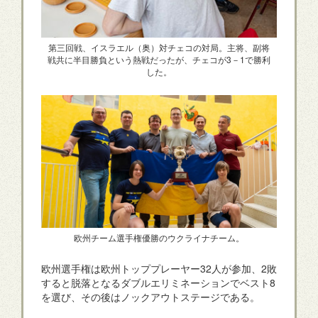
第三回戦、イスラエル（奥）対チェコの対局。主将、副将
戦共に半目勝負という熱戦だったが、チェコが3－1で勝利
した。
欧州チーム選手権優勝のウクライナチーム。
欧州選手権は欧州トッププレーヤー32人が参加、2敗
すると脱落となるダブルエリミネーションでベスト8
を選び、その後はノックアウトステージである。