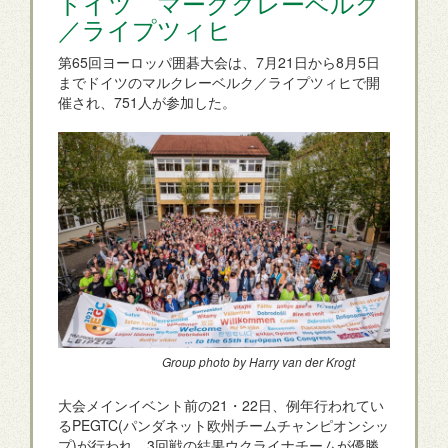
ドイツ マーククレーベルク
／ライプツィヒ
第65回ヨーロッパ囲碁大会は、7月21日から8月5日
までドイツのマルクレーベルク／ライプツィヒで開
催され、751人が参加した。
Group photo by Harry van der Krogt
大会メインイベント前の21・22日、例年行われてい
るPEGTC(パンダネット欧州チームチャンピオンシッ
プ)が行われ、3回戦の結果ウクライナチームが優勝