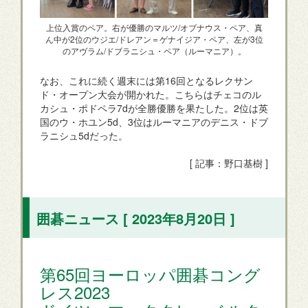
上位入賞のペア。右が優勝のマルツ/オブナウス・ペア、真
ん中が2位のウジエ/ドレアン＝ゲナイジア・ペア、左が3位
のアヴラム/ドブラニシュ・ペア（ルーマニア）。
なお、これに続く週末には第16回となるレクサン
ド・オープン大会が開かれた。こちらはチェコのル
カシュ・ポドペラ7dが全勝優勝を果たした。2位は英
国のウ・ホユン5d、3位はルーマニアのデニス・ドブ
ラニシュ5dだった。
[ 記事：野口基樹 ]
囲碁ニュース [ 2023年8月20日 ]
第65回ヨーロッパ囲碁コング
レス2023