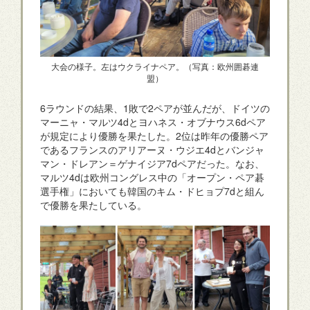
大会の様子。左はウクライナペア。（写真：欧州囲碁連
盟）
6ラウンドの結果、1敗で2ペアが並んだが、ドイツの
マーニャ・マルツ4dとヨハネス・オブナウス6dペア
が規定により優勝を果たした。2位は昨年の優勝ペア
であるフランスのアリアーヌ・ウジエ4dとバンジャ
マン・ドレアン＝ゲナイジア7dペアだった。なお、
マルツ4dは欧州コングレス中の「オープン・ペア碁
選手権」においても韓国のキム・ドヒョプ7dと組ん
で優勝を果たしている。