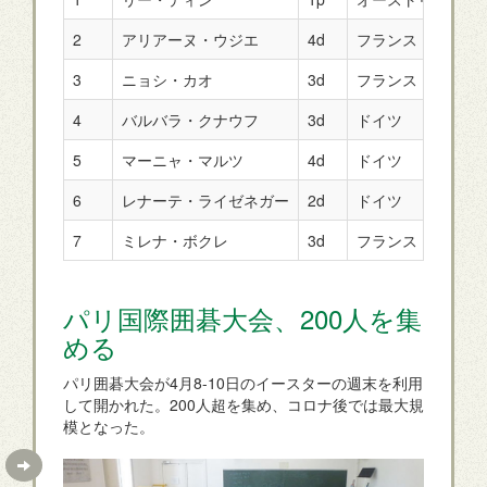
2
アリアーヌ・ウジエ
4d
フランス
4-
3
ニョシ・カオ
3d
フランス
3-
4
バルバラ・クナウフ
3d
ドイツ
3-
5
マーニャ・マルツ
4d
ドイツ
3-
6
レナーテ・ライゼネガー
2d
ドイツ
3-
7
ミレナ・ボクレ
3d
フランス
3-
パリ国際囲碁大会、200人を集
める
パリ囲碁大会が4月8-10日のイースターの週末を利用
して開かれた。200人超を集め、コロナ後では最大規
模となった。