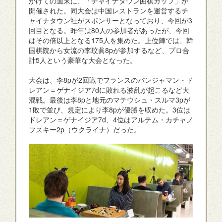
かけての週末に、「チャイナタウン囲棋カップ」が
開催された。同大会は中国レストランを運営するチ
ャイナタウン社がスポンサーとなっており、今回が3
回目となる。昨年は80人の参加者があったが、今回
はその倍以上となる175人を集めた。上位陣では、韓
国棋院から女流の李玟眞8pが参加するなど、プロ合
計5人という豪華な大会となった。
大会は、李8pが2回戦でフランスのバンジャマン・ド
レアン＝ゲナイジア7dに敗れる波乱が起こるなど大
混戦。最後は李8pと地元のマテウシュ・スルマ3pが
1敗で並び、規定により李8pが優勝を収めた。3位は
ドレアン＝ゲナイジア7d、4位はアルテム・カチャノ
フスキー2p（ウクライナ）だった。