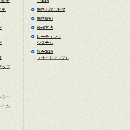
の変更
ご案内
変更
無料お試し対局
無料観戦
グ
操作方法
レーティング
グ
システム
総合案内
度
（サイトマップ）
アップ
ンター
ルーム