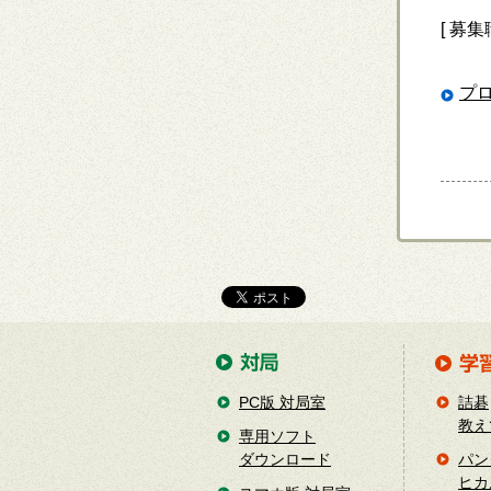
[ 募
プ
PC版 対局室
詰碁
教え
専用ソフト
ダウンロード
パン
ヒカ