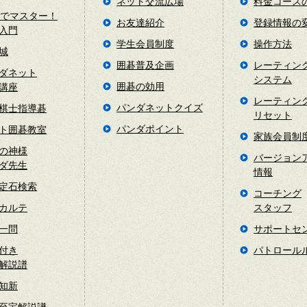
ネット交流広場
料金コース
日でマスター！
お友達紹介
登録情報の
入門
学生会員制度
操作方法
城
囲碁普及企画
レーティン
ダネット
システム
囲碁の効用
講座
レーティン
パンダネットクイズ
棋士指導碁
リセット
パンダポイント
ト囲碁教室
家族会員制
の神様
バージョン
ダ先生
情報
定石検索
コーチング
カルテ
スタッフ
一問
サポートセ
付き
パトロール
解説譜
知新