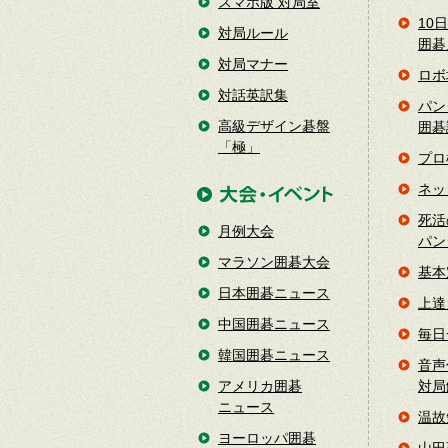
スマホ版 対局室
10
対局ルール
囲碁
対局マナー
ロボ
対話英訳集
パン
高級デザイン碁盤
囲碁
「極」
プロ
ネッ
死活
月例大会
パン
マラソン囲碁大会
基本
日本囲碁ニュース
上達
中国囲碁ニュース
毎日
韓国囲碁ニュース
音声
アメリカ囲碁
対局
ニュース
温故
ヨーロッパ囲碁