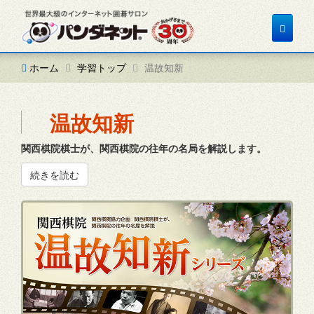
Toggle
navigat
ホーム
学習トップ
温故知新
温故知新
関西棋院棋士が、関西棋院の往年の名局を解説します。
続きを読む