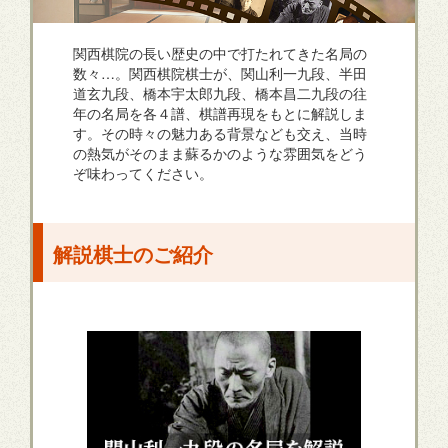
関西棋院の長い歴史の中で打たれてきた名局の
数々…。関西棋院棋士が、関山利一九段、半田
道玄九段、橋本宇太郎九段、橋本昌二九段の往
年の名局を各４譜、棋譜再現をもとに解説しま
す。その時々の魅力ある背景なども交え、当時
の熱気がそのまま蘇るかのような雰囲気をどう
ぞ味わってください。
解説棋士のご紹介