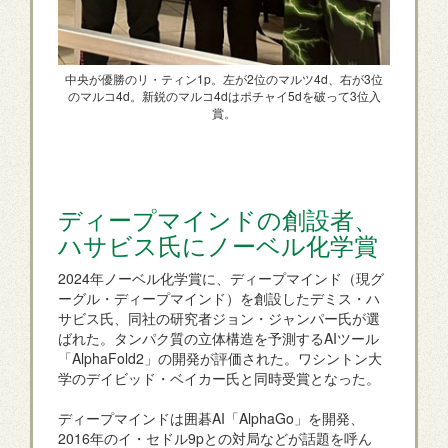
中央が優勝のリ・ティン1p。左が2位のマルツ4d、右が3位
のマルコ4d。新鋭のマルコ4dはポチャイ5dを破って3位入
賞。
ディープマインドの創設者、
ハサビス氏にノーベル化学賞
2024年ノーベル化学賞に、ディープマインド（現グ
ーグル・ディープマインド）を創設したデミス・ハ
サビス氏、同社の研究者ジョン・ジャンパー氏が選
ばれた。タンパク質の立体構造を予測するAIツール
「AlphaFold2」の開発が評価された。ワシントン大
学のデイビッド・ベイカー氏と同時受賞となった。
ディープマインドは囲碁AI「AlphaGo」を開発、
2016年のイ・セドル9pとの対局などが話題を呼ん