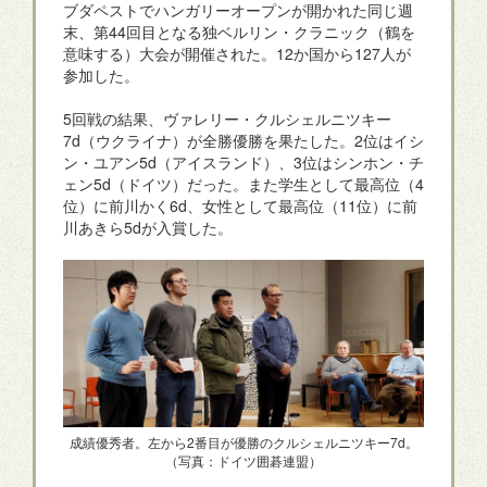
ブダペストでハンガリーオープンが開かれた同じ週
末、第44回目となる独ベルリン・クラニック（鶴を
意味する）大会が開催された。12か国から127人が
参加した。
5回戦の結果、ヴァレリー・クルシェルニツキー
7d（ウクライナ）が全勝優勝を果たした。2位はイシ
ン・ユアン5d（アイスランド）、3位はシンホン・チ
ェン5d（ドイツ）だった。また学生として最高位（4
位）に前川かく6d、女性として最高位（11位）に前
川あきら5dが入賞した。
成績優秀者。左から2番目が優勝のクルシェルニツキー7d。
（写真：ドイツ囲碁連盟）