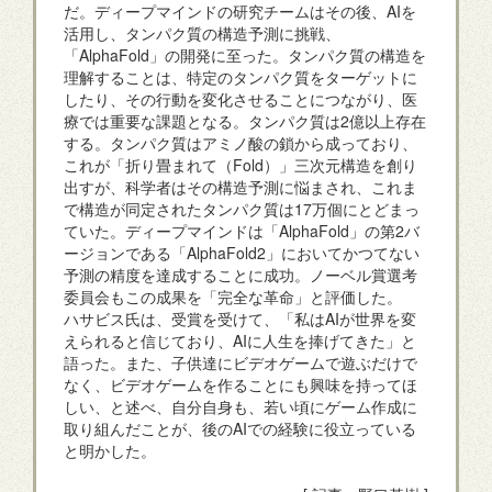
だ。ディープマインドの研究チームはその後、AIを
活用し、タンパク質の構造予測に挑戦、
「AlphaFold」の開発に至った。タンパク質の構造を
理解することは、特定のタンパク質をターゲットに
したり、その行動を変化させることにつながり、医
療では重要な課題となる。タンパク質は2億以上存在
する。タンパク質はアミノ酸の鎖から成っており、
これが「折り畳まれて（Fold）」三次元構造を創り
出すが、科学者はその構造予測に悩まされ、これま
で構造が同定されたタンパク質は17万個にとどまっ
ていた。ディープマインドは「AlphaFold」の第2バ
ージョンである「AlphaFold2」においてかつてない
予測の精度を達成することに成功。ノーベル賞選考
委員会もこの成果を「完全な革命」と評価した。
ハサビス氏は、受賞を受けて、「私はAIが世界を変
えられると信じており、AIに人生を捧げてきた」と
語った。また、子供達にビデオゲームで遊ぶだけで
なく、ビデオゲームを作ることにも興味を持ってほ
しい、と述べ、自分自身も、若い頃にゲーム作成に
取り組んだことが、後のAIでの経験に役立っている
と明かした。