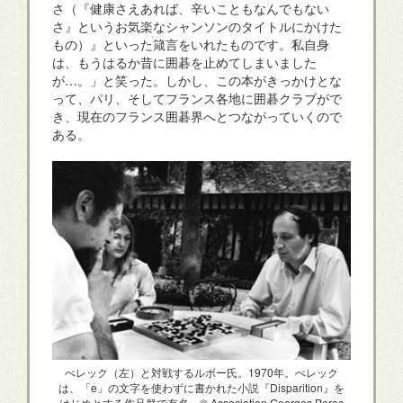
さ（『健康さえあれば、辛いこともなんでもない
さ』というお気楽なシャンソンのタイトルにかけた
もの）』といった箴言をいれたものです。私自身
は、もうはるか昔に囲碁を止めてしまいました
が…。」と笑った。しかし、この本がきっかけとな
って、パリ、そしてフランス各地に囲碁クラブがで
き、現在のフランス囲碁界へとつながっていくので
ある。
ぺレック（左）と対戦するルボー氏。1970年。ぺレック
は、「e」の文字を使わずに書かれた小説『Disparition』を
はじめとする作品群で有名。© Association Georges Perec