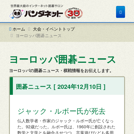
Toggle
navigat
ホーム
大会・イベントトップ
ヨーロッパ囲碁ニュース
ヨーロッパ囲碁ニュース
ヨーロッパの囲碁ニュース・棋戦情報をお伝えします。
囲碁ニュース [ 2024年12月10日 ]
ジャック・ルボー氏が死去
仏人数学者・作家のジャック・ルボー氏が亡くなっ
た。92歳だった。ルボー氏は、1960年に創設された
数学と文学とを融合させつつ、言葉遊びなども多用