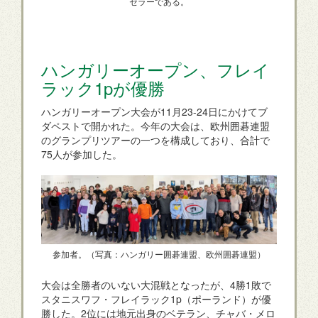
セラーである。
ハンガリーオープン、フレイ
ラック1pが優勝
ハンガリーオープン大会が11月23-24日にかけてブ
ダペストで開かれた。今年の大会は、欧州囲碁連盟
のグランプリツアーの一つを構成しており、合計で
75人が参加した。
参加者。（写真：ハンガリー囲碁連盟、欧州囲碁連盟）
大会は全勝者のいない大混戦となったが、4勝1敗で
スタニスワフ・フレイラック1p（ポーランド）が優
勝した。2位には地元出身のベテラン、チャバ・メロ