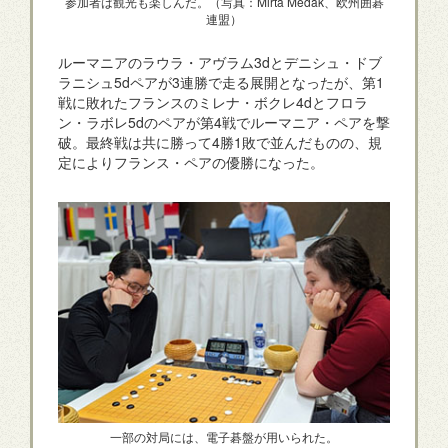
参加者は観光も楽しんだ。（写真：Mirta Medak、欧州囲碁
連盟）
ルーマニアのラウラ・アヴラム3dとデニシュ・ドブ
ラニシュ5dペアが3連勝で走る展開となったが、第1
戦に敗れたフランスのミレナ・ボクレ4dとフロラ
ン・ラボレ5dのペアが第4戦でルーマニア・ペアを撃
破。最終戦は共に勝って4勝1敗で並んだものの、規
定によりフランス・ペアの優勝になった。
一部の対局には、電子碁盤が用いられた。