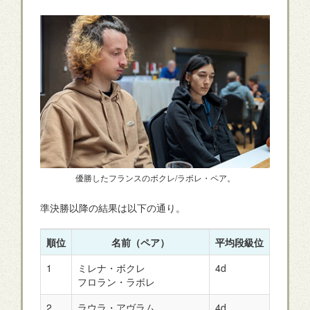
優勝したフランスのボクレ/ラボレ・ペア。
準決勝以降の結果は以下の通り。
順位
名前（ペア）
平均段級位
国
1
ミレナ・ボクレ
4d
フラン
フロラン・ラボレ
2
ラウラ・アヴラム
4d
ルーマ