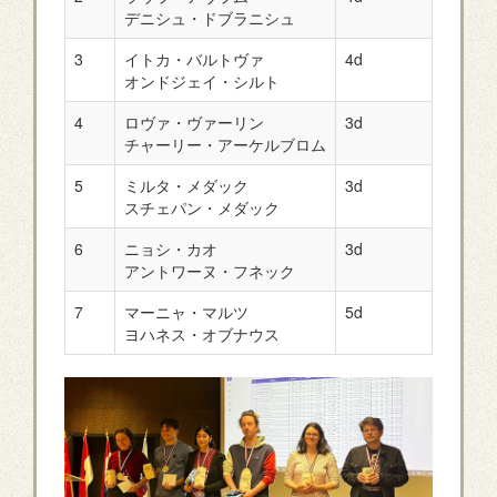
デニシュ・ドブラニシュ
3
イトカ・バルトヴァ
4d
チェコ
オンドジェイ・シルト
4
ロヴァ・ヴァーリン
3d
スウェ
チャーリー・アーケルブロム
5
ミルタ・メダック
3d
クロア
スチェパン・メダック
6
ニョシ・カオ
3d
フラン
アントワーヌ・フネック
7
マーニャ・マルツ
5d
ドイツ
ヨハネス・オブナウス