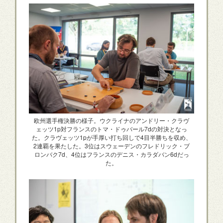
欧州選手権決勝の様子。ウクライナのアンドリー・クラヴ
ェッツ1p対フランスのトマ・ドゥバール7dの対決となっ
た。クラヴェッツ1pが手厚い打ち回しで4目半勝ちを収め、
2連覇を果たした。3位はスウェーデンのフレドリック・ブ
ロンバク7d、4位はフランスのデニス・カラダバン6dだっ
た。