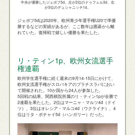
中央が優勝したジェポフ5d。左が2位のドゥフェル3d、右
が3位のデュシャニッチ1d。
ジェポフ5dは2020年、欧州青少年選手権U20で準優
勝するなどの実績があるが、ここ数年は囲碁から離
れていた。復帰戦で嬉しい優勝を果たした。
リ・ティン1p、欧州女流選手
権連覇
欧州学生選手権に続く週末の9月14-15日にかけて、
欧州女流選手権がスロバキアのブラチスラバにおい
て開催された。10か国から24人が参加した。
5回戦の結果、関西棋院所属のリ・ティン1pが全勝で
2連覇を果たした。2位はマーニャ・マルツ4d（ドイ
ツ）、3位はオレシア・マルコ4d（ウクライナ）、4
位はリタ・ポチャイ5d（ハンガリー）だった。