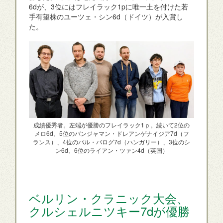
6dが、3位にはフレイラック1pに唯一土を付けた若
手有望株のユーツェ・シン6d（ドイツ）が入賞し
た。
成績優秀者。左端が優勝のフレイラック1ｐ。続いて2位の
メロ6d、5位のバンジャマン・ドレアンゲナイジア7d（フ
ランス）、4位のパル・バログ7d（ハンガリー）、3位のシ
ン6d、6位のライアン・ツァン4d（英国）
ベルリン・クラニック大会、
クルシェルニツキー7dが優勝