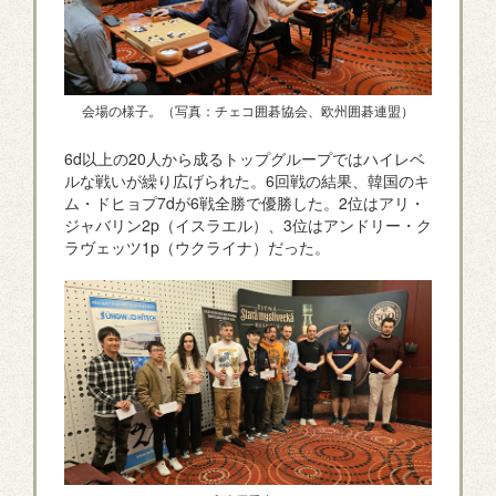
会場の様子。（写真：チェコ囲碁協会、欧州囲碁連盟）
6d以上の20人から成るトップグループではハイレベ
ルな戦いが繰り広げられた。6回戦の結果、韓国のキ
ム・ドヒョプ7dが6戦全勝で優勝した。2位はアリ・
ジャバリン2p（イスラエル）、3位はアンドリー・ク
ラヴェッツ1p（ウクライナ）だった。