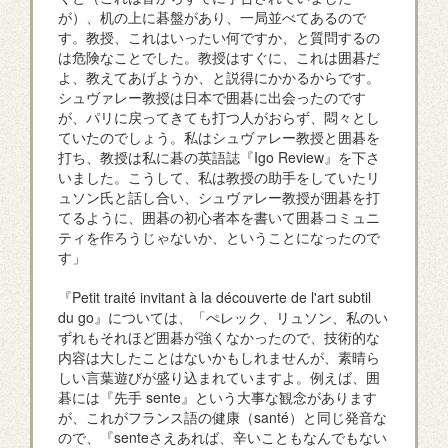
が）、机の上に碁盤があり、一局並べてあるので
す。教授、これはいったい何ですか、と質問するの
は危険なことでした。教授はすぐに、これは囲碁だ
よ、教えてあげようか、と説得にかかるからです。
シュヴァレー教授は日本で囲碁に出会ったのです
が、パリに戻ってきても打つ人がおらず、悶々とし
ていたのでしょう。私はシュヴァレー教授と囲碁を
打ち、教授は私に碁の英語誌『Igo Review』を下さ
いました。こうして、私は教授の助手をしていたリ
ュソン氏と話し合い、シュヴァレー教授が囲碁を打
てるように、囲碁の初心者本を書いて囲碁コミュニ
ティを作ろうじゃないか、ということになったので
す」
『Petit traité invitant à la découverte de l'art subtil
du go』については、「ぺレック、リュソン、私のい
ずれもそれほど囲碁が強くなかったので、技術的な
内容は大したことはないかもしれませんが、素晴ら
しい言葉遊びが盛り込まれていますよ。例えば、囲
碁には『先手 sente』という大事な観念があります
が、これがフランス語の健康（santé）と同じ発音な
ので、『senteさえあれば、辛いこともなんでもない