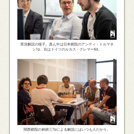
実況解説の様子。真ん中は日本棋院のアンティ・トルマネ
ン1p、右はドイツのルカス・クレマー6d。
関西棋院の林耕三7pによる解説にはいつも人だかり。