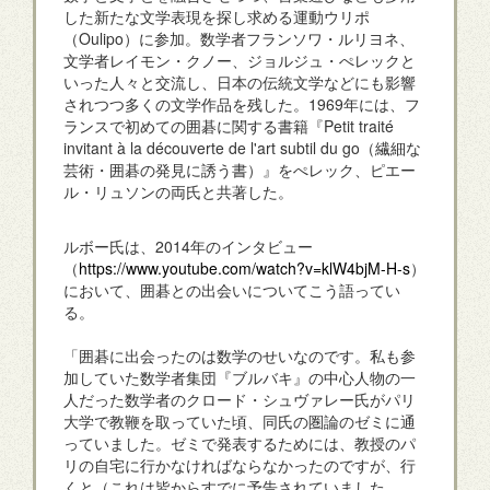
した新たな文学表現を探し求める運動ウリポ
（Oulipo）に参加。数学者フランソワ・ルリヨネ、
文学者レイモン・クノー、ジョルジュ・ぺレックと
いった人々と交流し、日本の伝統文学などにも影響
されつつ多くの文学作品を残した。1969年には、フ
ランスで初めての囲碁に関する書籍『Petit traité
invitant à la découverte de l'art subtil du go（繊細な
芸術・囲碁の発見に誘う書）』をぺレック、ピエー
ル・リュソンの両氏と共著した。
ルボー氏は、2014年のインタビュー
（
https://www.youtube.com/watch?v=klW4bjM-H-s
）
において、囲碁との出会いについてこう語ってい
る。
「囲碁に出会ったのは数学のせいなのです。私も参
加していた数学者集団『ブルバキ』の中心人物の一
人だった数学者のクロード・シュヴァレー氏がパリ
大学で教鞭を取っていた頃、同氏の圏論のゼミに通
っていました。ゼミで発表するためには、教授のパ
リの自宅に行かなければならなかったのですが、行
くと（これは皆からすでに予告されていました