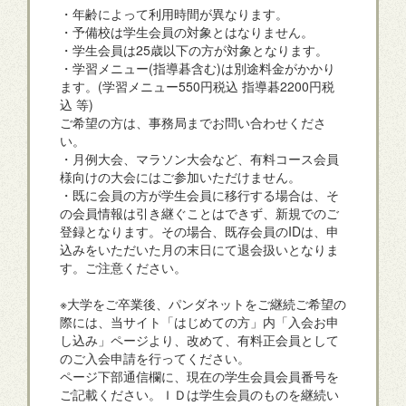
・年齢によって利用時間が異なります。
・予備校は学生会員の対象とはなりません。
・学生会員は25歳以下の方が対象となります。
・学習メニュー(指導碁含む)は別途料金がかかり
ます。(学習メニュー550円税込 指導碁2200円税
込 等)
ご希望の方は、事務局までお問い合わせくださ
い。
・月例大会、マラソン大会など、有料コース会員
様向けの大会にはご参加いただけません。
・既に会員の方が学生会員に移行する場合は、そ
の会員情報は引き継ぐことはできず、新規でのご
登録となります。その場合、既存会員のIDは、申
込みをいただいた月の末日にて退会扱いとなりま
す。ご注意ください。
※大学をご卒業後、パンダネットをご継続ご希望の
際には、当サイト「はじめての方」内「入会お申
し込み」ページより、改めて、有料正会員として
のご入会申請を行ってください。
ページ下部通信欄に、現在の学生会員会員番号を
ご記載ください。ＩＤは学生会員のものを継続い