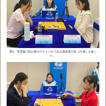
図3：李思璇六段が最大のライバルである唐嘉雯六段（21歳）を破っ
た。