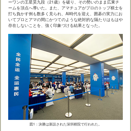
ーワンの王星昊九段（21歳）を破り、その勢いのまま広東チ
ームを頂点へ導いた。また、アマチュアがプロのトップ棋士を
打ち負かす例も数多く見られ、AI時代を迎え、囲碁の実力にお
いてプロとアマの間にかつてのような絶対的な隔たりはもはや
存在しないことを、強く印象づける結果となった。
図1：決勝は新設された深圳棋院で行われた。