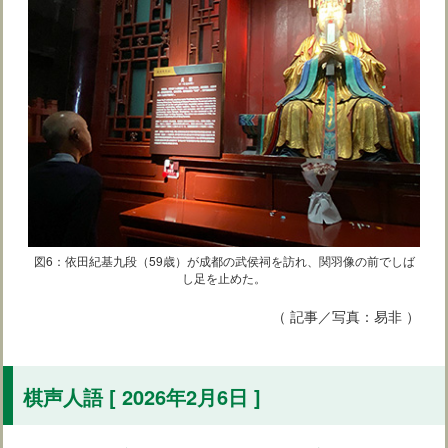
図6：依田紀基九段（59歳）が成都の武侯祠を訪れ、関羽像の前でしば
し足を止めた。
（ 記事／写真：易非 ）
棋声人語 [ 2026年2月6日 ]