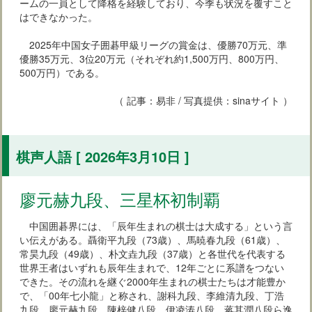
ームの一員として降格を経験しており、今季も状況を覆すこと
はできなかった。
2025年中国女子囲碁甲級リーグの賞金は、優勝70万元、準
優勝35万元、3位20万元（それぞれ約1,500万円、800万円、
500万円）である。
（ 記事：易非 / 写真提供：sinaサイト ）
棋声人語 [ 2026年3月10日 ]
廖元赫九段、三星杯初制覇
中国囲碁界には、「辰年生まれの棋士は大成する」という言
い伝えがある。聶衛平九段（73歳）、馬暁春九段（61歳）、
常昊九段（49歳）、朴文垚九段（37歳）と各世代を代表する
世界王者はいずれも辰年生まれで、12年ごとに系譜をつない
できた。その流れを継ぐ2000年生まれの棋士たちは才能豊か
で、「00年七小龍」と称され、謝科九段、李維清九段、丁浩
九段、廖元赫九段、陳梓健八段、伊凌涛八段、蒋其潤八段ら逸