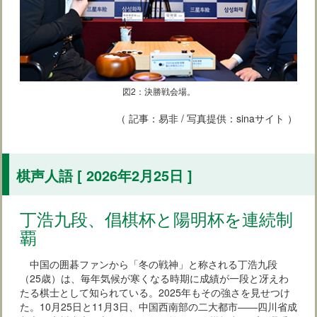
図2：決勝戦会場。
（ 記事：易非 / 写真提供：sinaサイト ）
棋声人語 [ 2026年2月25日 ]
丁浩九段、倡棋杯と陽明杯を連続制
覇
中国の囲碁ファンから「冬の戦神」と称される丁浩九段
（25歳）は、毎年気候が寒くなる時期に成績が一段と冴えわ
たる棋士として知られている。2025年もその強さを見せつけ
た。10月25日と11月3日、中国西南部の二大都市――四川省成