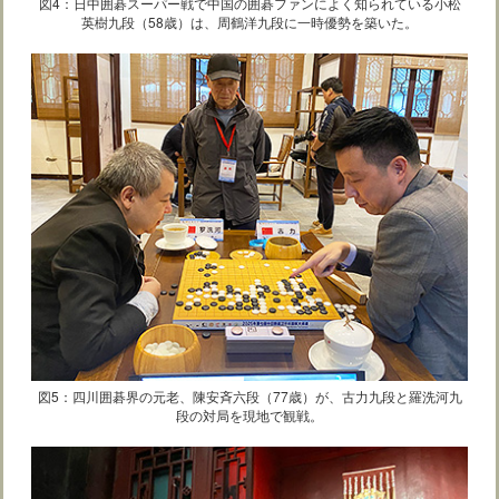
図4：日中囲碁スーパー戦で中国の囲碁ファンによく知られている小松
英樹九段（58歳）は、周鶴洋九段に一時優勢を築いた。
図5：四川囲碁界の元老、陳安斉六段（77歳）が、古力九段と羅洗河九
段の対局を現地で観戦。