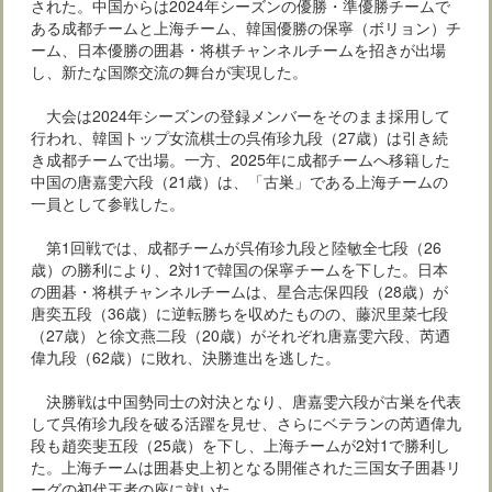
された。中国からは2024年シーズンの優勝・準優勝チームで
ある成都チームと上海チーム、韓国優勝の保寧（ボリョン）チ
ーム、日本優勝の囲碁・将棋チャンネルチームを招きが出場
し、新たな国際交流の舞台が実現した。
大会は2024年シーズンの登録メンバーをそのまま採用して
行われ、韓国トップ女流棋士の呉侑珍九段（27歳）は引き続
き成都チームで出場。一方、2025年に成都チームへ移籍した
中国の唐嘉雯六段（21歳）は、「古巣」である上海チームの
一員として参戦した。
第1回戦では、成都チームが呉侑珍九段と陸敏全七段（26
歳）の勝利により、2対1で韓国の保寧チームを下した。日本
の囲碁・将棋チャンネルチームは、星合志保四段（28歳）が
唐奕五段（36歳）に逆転勝ちを収めたものの、藤沢里菜七段
（27歳）と徐文燕二段（20歳）がそれぞれ唐嘉雯六段、芮迺
偉九段（62歳）に敗れ、決勝進出を逃した。
決勝戦は中国勢同士の対決となり、唐嘉雯六段が古巣を代表
して呉侑珍九段を破る活躍を見せ、さらにベテランの芮迺偉九
段も趙奕斐五段（25歳）を下し、上海チームが2対1で勝利し
た。上海チームは囲碁史上初となる開催された三国女子囲碁リ
ーグの初代王者の座に就いた。