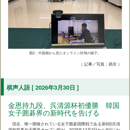
図2：中国側から見たオンライン対局の様子。
（ 記事／写真：易非 ）
棋声人語 [ 2026年3月30日 ]
金恩持九段、呉清源杯初優勝 韓国
女子囲碁界の新時代を告げる
現在、唯一開催されている女子囲碁国際戦である第8回呉清
源杯世界女子囲碁オープン戦が、2025年12月2日から9日にか