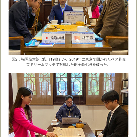
図2：福岡航太朗七段（19歳）が、2019年に東京で開かれたペア碁俊
英ドリームマッチで対戦した胡子豪七段を破った。