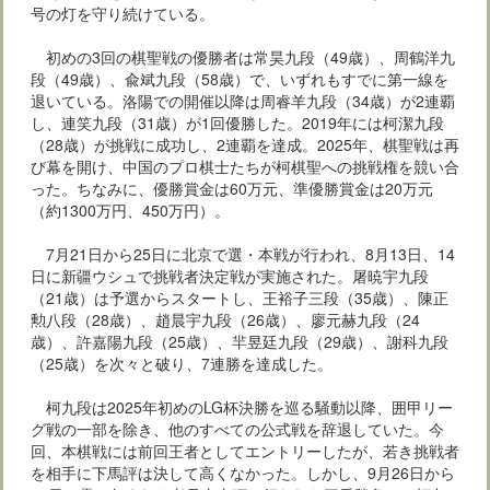
号の灯を守り続けている。
初めの3回の棋聖戦の優勝者は常昊九段（49歳）、周鶴洋九
段（49歳）、兪斌九段（58歳）で、いずれもすでに第一線を
退いている。洛陽での開催以降は周睿羊九段（34歳）が2連覇
し、連笑九段（31歳）が1回優勝した。2019年には柯潔九段
（28歳）が挑戦に成功し、2連覇を達成。2025年、棋聖戦は再
び幕を開け、中国のプロ棋士たちが柯棋聖への挑戦権を競い合
った。ちなみに、優勝賞金は60万元、準優勝賞金は20万元
（約1300万円、450万円）。
7月21日から25日に北京で選・本戦が行われ、8月13日、14
日に新疆ウシュで挑戦者決定戦が実施された。屠暁宇九段
（21歳）は予選からスタートし、王裕子三段（35歳）、陳正
勲八段（28歳）、趙晨宇九段（26歳）、廖元赫九段（24
歳）、許嘉陽九段（25歳）、羋昱廷九段（29歳）、謝科九段
（25歳）を次々と破り、7連勝を達成した。
柯九段は2025年初めのLG杯決勝を巡る騒動以降、囲甲リー
グ戦の一部を除き、他のすべての公式戦を辞退していた。今
回、本棋戦には前回王者としてエントリーしたが、若き挑戦者
を相手に下馬評は決して高くなかった。しかし、9月26日から