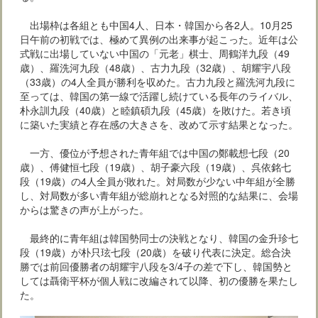
出場枠は各組とも中国4人、日本・韓国から各2人。10月25
日午前の初戦では、極めて異例の出来事が起こった。近年は公
式戦に出場していない中国の「元老」棋士、周鶴洋九段（49
歳）、羅洗河九段（48歳）、古力九段（32歳）、胡耀宇八段
（33歳）の4人全員が勝利を収めた。古力九段と羅洗河九段に
至っては、韓国の第一線で活躍し続けている長年のライバル、
朴永訓九段（40歳）と睦鎮碩九段（45歳）を敗けた。若き頃
に築いた実績と存在感の大きさを、改めて示す結果となった。
一方、優位が予想された青年組では中国の鄭載想七段（20
歳）、傅健恒七段（19歳）、胡子豪六段（19歳）、呉依銘七
段（19歳）の4人全員が敗れた。対局数が少ない中年組が全勝
し、対局数が多い青年組が総崩れとなる対照的な結果に、会場
からは驚きの声が上がった。
最終的に青年組は韓国勢同士の決戦となり、韓国の金升珍七
段（19歳）が朴只玹七段（20歳）を破り代表に決定。総合決
勝では前回優勝者の胡耀宇八段を3/4子の差で下し、韓国勢と
しては聶衛平杯が個人戦に改編されて以降、初の優勝を果たし
た。