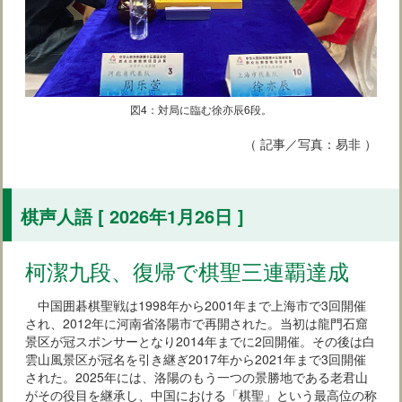
図4：対局に臨む徐亦辰6段。
（ 記事／写真：易非 ）
棋声人語 [ 2026年1月26日 ]
柯潔九段、復帰で棋聖三連覇達成
中国囲碁棋聖戦は1998年から2001年まで上海市で3回開催
され、2012年に河南省洛陽市で再開された。当初は龍門石窟
景区が冠スポンサーとなり2014年までに2回開催。その後は白
雲山風景区が冠名を引き継ぎ2017年から2021年まで3回開催
された。2025年には、洛陽のもう一つの景勝地である老君山
がその役目を継承し、中国における「棋聖」という最高位の称