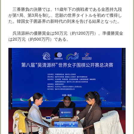
三番勝負の決勝では、11歳年下の挑戦者である金恩持九段
が第1局、第3局を制し、悲願の世界タイトルを初めて獲得し
た。韓国女子囲碁界の新時代の到来を告げる結果となった。
呉清源杯の優勝賞金は50万元（約1200万円）、準優勝賞金
は20万元（約500万円）である。