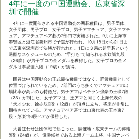
4年に一度の中国運動会、広東省深
圳で開催
4年に一度開催される中国運動会の囲碁種目は、男子団体、
女子団体、男子プロ、女子プロ、男子アマチュア、女子アマチ
ュア、アマチュアペア碁の7部門で実施された。9月に上海市
奉賢区と浙江省衢州市で予選が行われ、10月18日から21日ま
で広東省深圳市で決勝が行われた。1日に３局の超早碁という
過酷なスケジュールのため、“早打ち”で知られる李欽誠九段
（26歳）が男子プロの金メダルを獲得した。女子プロの金メ
ダルは李思璇六段（19歳）が獲得。
囲碁は中国運動会の正式競技種目ではなく、群衆種目として
位置づけられているため、7部門のうち多くでアマチュアの出
場比率が高いのも特徴だ。男子アマはベテラン強豪の王琛7段
（33）が制した。女子アマは、王アマと同じく上海代表の
「天才少女」徐亦辰6段（12歳）が頂点に立ち、将来が非常に
期待されている。アマチュアペア碁では山東代表の王本東7
段・彭楽怡6段ペアが優勝した。
大番狂わせは団体戦で起こった。開催地・広東チームの傅彧
8段（24歳）が、優勝候補である上海チーム主将、中国ナンバ