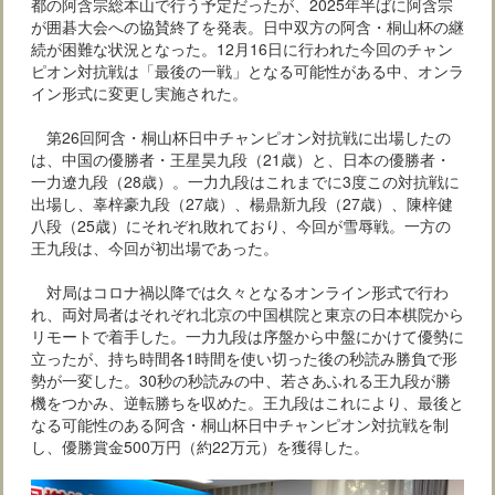
都の阿含宗総本山で行う予定だったが、2025年半ばに阿含宗
が囲碁大会への協賛終了を発表。日中双方の阿含・桐山杯の継
続が困難な状況となった。12月16日に行われた今回のチャン
ピオン対抗戦は「最後の一戦」となる可能性がある中、オンラ
イン形式に変更し実施された。
第26回阿含・桐山杯日中チャンピオン対抗戦に出場したの
は、中国の優勝者・王星昊九段（21歳）と、日本の優勝者・
一力遼九段（28歳）。一力九段はこれまでに3度この対抗戦に
出場し、辜梓豪九段（27歳）、楊鼎新九段（27歳）、陳梓健
八段（25歳）にそれぞれ敗れており、今回が雪辱戦。一方の
王九段は、今回が初出場であった。
対局はコロナ禍以降では久々となるオンライン形式で行わ
れ、両対局者はそれぞれ北京の中国棋院と東京の日本棋院から
リモートで着手した。一力九段は序盤から中盤にかけて優勢に
立ったが、持ち時間各1時間を使い切った後の秒読み勝負で形
勢が一変した。30秒の秒読みの中、若さあふれる王九段が勝
機をつかみ、逆転勝ちを収めた。王九段はこれにより、最後と
なる可能性のある阿含・桐山杯日中チャンピオン対抗戦を制
し、優勝賞金500万円（約22万元）を獲得した。