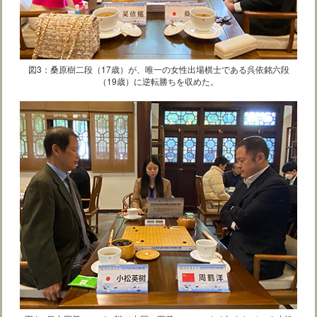
図3：桑原樹二段（17歳）が、唯一の女性出場棋士である呉依銘六段
（19歳）に逆転勝ちを収めた。