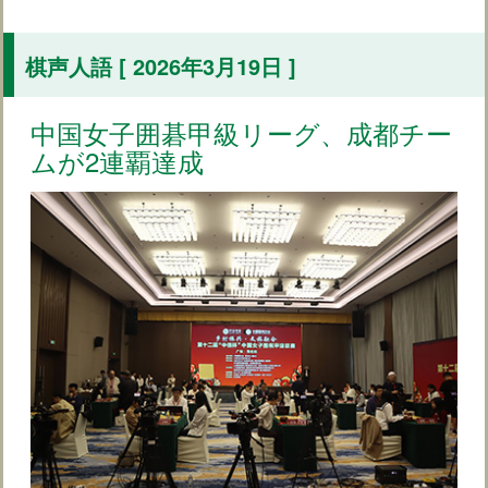
棋声人語 [ 2026年3月19日 ]
中国女子囲碁甲級リーグ、成都チー
ムが2連覇達成