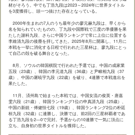
材がそろう。中でも丁浩九段は2023～2024年に世界タイトル
を3度獲得し、頭一つ抜けた存在となっている。
2000年生まれの7人のうち最年少の廖元赫九段は、早くから
名を知られていたものの、丁九段や国際戦で三度の準優勝を果
たした謝科九段、さらに中国ランキングで常に上位に位置する
李維清九段の後塵を拝してきた。2025年8月に開幕し、11月に
本戦を一挙に消化する日程で行われた三星杯は、廖九段にとっ
て自己の殻を破る舞台となった。
8月、ソウルの韓国棋院で行われた予選では、中国の成家業
五段（23歳）、韓国の李元道九段（36歳）と尹畯相九段（37
歳）、中国の屠暁宇九段（22歳）を破り、4連勝で本戦進出を
果たした。
11月、済州島で始まった本戦では、中国女流の俊英・唐嘉
雯六段（21歳）、韓国ランキング1位の申真諝九段（25歳）、
中国の新鋭・傅健恒七段（19歳）、韓国ランキング2位の朴廷
桓九段（32歳）に連勝し、決勝では、前2回の三星杯覇者であ
る丁浩九段を2―0で完封。予選からの10連勝で一気に頂点に
立ち、自身初の世界タイトルを獲得した。