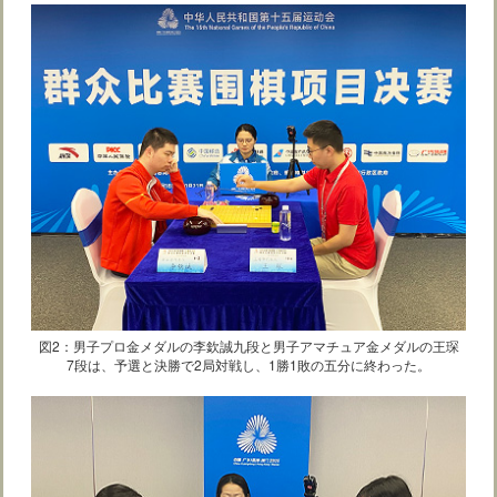
図2：男子プロ金メダルの李欽誠九段と男子アマチュア金メダルの王琛
7段は、予選と決勝で2局対戦し、1勝1敗の五分に終わった。