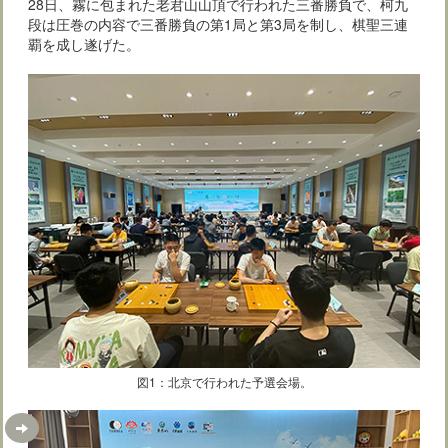
28日、霧に包まれた老君山山頂で行われた三番勝負で、柯九
段は圧巻の内容で三番勝負の第1局と第3局を制し、棋聖三連
覇を成し遂げた。
図1：北京で行われた予選会場。