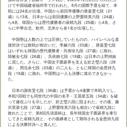
けて中国福建省福州市で行われた。8月の国際予選を経て、本
戦には24名が出場。中国から前回準優勝の唐嘉雯七段（21
歳）ら13名、日本からは前回優勝の上野愛咲美六段（24歳）
ら4名、韓国からは歴代優勝者の崔精九段（29歳）ら4名、さ
らに中華台北、欧州、北米から各1名が出場した。
中国勢は人数の上では圧倒していたものの、ハイレベルな直
接対決では敗戦が相次いだ。李赫六段（33歳）、唐嘉雯七段
はいずれも韓国の歴代優勝者・呉侑珍九段（27歳）に敗れ、
陸敏全七段（26歳）、呉依銘七段（19歳）は日本の上野姉妹
に屈した。さらに、中国女子囲碁界を支える於之瑩八段（28
歳）、周泓余七段（23歳）の二人も、ともに韓国の金恩持九
段（18歳）に敗れ、中国勢は一人も決勝に進出できなかっ
た。
日本の謝依旻七段（36歳）は予選から4連勝で本戦入りし、
本戦1回戦でも同世代の中国の名手・王晨星五段（34歳）を破
って健在ぶりを示したが、於之瑩八段に阻まれた。その後、藤
沢里菜七段（27歳）、上野愛咲美六段も相次いで崔精九段に
敗れたことで、第8回呉清源杯は、長年韓国女子囲碁界を牽引
してきた崔精九段と、その後継者として期待される金恩持九段
による決勝対決へと進んだ。