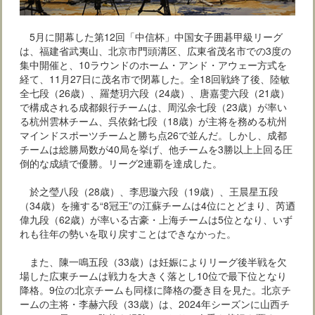
5月に開幕した第12回「中信杯」中国女子囲碁甲級リーグ
は、福建省武夷山、北京市門頭溝区、広東省茂名市での3度の
集中開催と、10ラウンドのホーム・アンド・アウェー方式を
経て、11月27日に茂名市で閉幕した。全18回戦終了後、陸敏
全七段（26歳）、羅楚玥六段（24歳）、唐嘉雯六段（21歳）
で構成される成都銀行チームは、周泓余七段（23歳）が率い
る杭州雲林チーム、呉依銘七段（18歳）が主将を務める杭州
マインドスポーツチームと勝ち点26で並んだ。しかし、成都
チームは総勝局数が40局を挙げ、他チームを3勝以上上回る圧
倒的な成績で優勝。リーグ2連覇を達成した。
於之瑩八段（28歳）、李思璇六段（19歳）、王晨星五段
（34歳）を擁する“8冠王”の江蘇チームは4位にとどまり、芮迺
偉九段（62歳）が率いる古豪・上海チームは5位となり、いず
れも往年の勢いを取り戻すことはできなかった。
また、陳一鳴五段（33歳）は妊娠によりリーグ後半戦を欠
場した広東チームは戦力を大きく落とし10位で最下位となり
降格。9位の北京チームも同様に降格の憂き目を見た。北京チ
ームの主将・李赫六段（33歳）は、2024年シーズンに山西チ