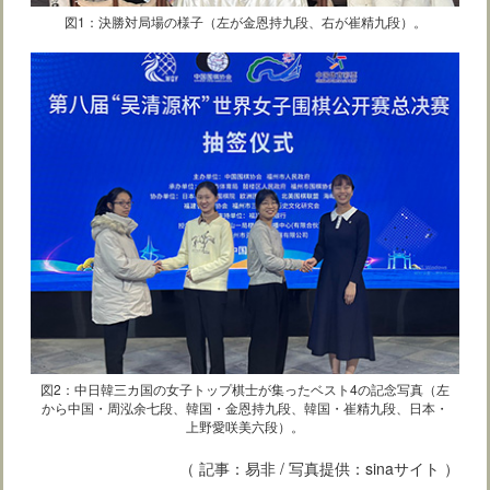
図1：決勝対局場の様子（左が金恩持九段、右が崔精九段）。
図2：中日韓三カ国の女子トップ棋士が集ったベスト4の記念写真（左
から中国・周泓余七段、韓国・金恩持九段、韓国・崔精九段、日本・
上野愛咲美六段）。
（ 記事：易非 / 写真提供：sinaサイト ）