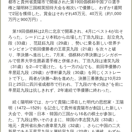
都市と貴州省貴陽市で開催された第19回倡棋杯中国プロ選手
権と陽明杯三国精英招待大会を相次いで優勝し、わずか1週間
で2冠を獲得した。賞金はそれぞれ45万元、40万元（約1,000
万円と900万円）。
第19回倡棋杯は2月に北京で開幕され、4月にベスト4が出そ
ろった。シードにより本戦から出場した丁浩九段は、彭立尭九
段（33歳）、范廷鈺九段（29歳）、勢いに乗る新しい世界チ
ャンピオンで前回優勝者の王星昊九段（21歳）を次々と破
り、準決勝へ進出した。7月末、倡棋杯の準決勝はシンガポー
ルで世界大学生囲碁選手権と併催され、丁浩九段は連笑九段
（31歳）を2―0で退けた。もう一方の山でも、前回準優勝の
芈昱廷九段（29歳）が李軒豪九段（30歳）を同じくストレー
トで下し、両者が決勝へ駒を進めた。決勝三番勝負は10月23
日と25日に四川省成都市で行われ、丁九段の“冬の強さ”を前に
芈昱廷九段は抗しきれず、2年連続で準優勝に終わった。
続く陽明杯では、かつて貴陽に滞在した明代の思想家・王陽
明（1472―1529）を記念して貴州省貴陽市が創設した新しい
大会で、中国・日本・韓国の三国から16名の棋士が参加し
た。丁九段は勢いそのままに、韓国の李志賢九段（33歳）、
地元・貴州省出身の唐韋星九段（32歳）、さらに中国の二大
新星である王星昊九段と屠暁宇九段（22歳）も連破。わずか