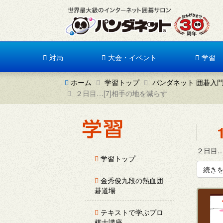
対局
大会・イベント
学習
ホーム
学習トップ
パンダネット 囲碁入
２日目…[7]相手の地を減らす
２日目…
学習トップ
続き
金秀俊九段の熱血囲
碁道場
テキストで学ぶプロ
棋士講座