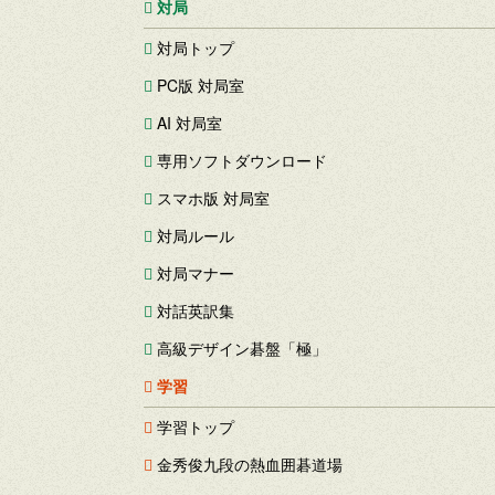
対局
対局トップ
PC版 対局室
AI 対局室
専用ソフトダウンロード
スマホ版 対局室
対局ルール
対局マナー
対話英訳集
高級デザイン碁盤「極」
学習
学習トップ
金秀俊九段の熱血囲碁道場