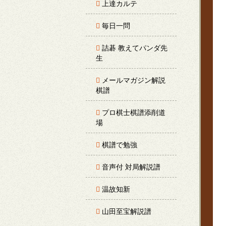
上達カルテ
毎日一問
詰碁 教えてパンダ先
生
メールマガジン解説
棋譜
プロ棋士棋譜添削道
場
棋譜で勉強
音声付 対局解説譜
温故知新
山田至宝解説譜