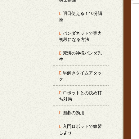
明日使える！10分講
座
パンダネットで実力
初段になる方法
死活の神様パンダ先
生
早解きタイムアタッ
ク
ロボットとの決め打
ち対局
囲碁の効用
入門ロボットで練習
しよう