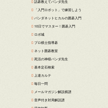
詰碁教えてパンダ先生
「入門ロボット」で練習しよう
パンダネットヒカルの囲碁入門
10日でマスター！囲碁入門
ロボ城
プロ棋士指導碁
ネット囲碁教室
死活の神様パンダ先生
基本定石検索
上達カルテ
毎日一問
メールマガジン解説棋譜
音声付き対局解説譜