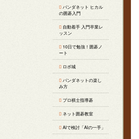
パンダネット ヒカル
の囲碁入門
自動着手 入門卒業レ
ッスン
10日で勉強！囲碁ノ
ート
ロボ城
パンダネットの楽し
み方
プロ棋士指導碁
ネット囲碁教室
AIで検討「AIの一手」