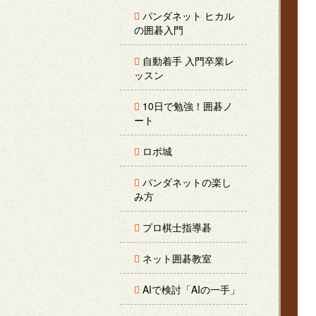
パンダネット ヒカル
の囲碁入門
自動着手 入門卒業レ
ッスン
10日で勉強！囲碁ノ
ート
ロボ城
パンダネットの楽し
み方
プロ棋士指導碁
ネット囲碁教室
AIで検討「AIの一手」