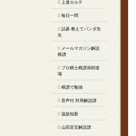
上達カルテ
毎日一問
詰碁 教えてパンダ先
生
メールマガジン解説
棋譜
プロ棋士棋譜添削道
場
棋譜で勉強
音声付 対局解説譜
温故知新
山田至宝解説譜