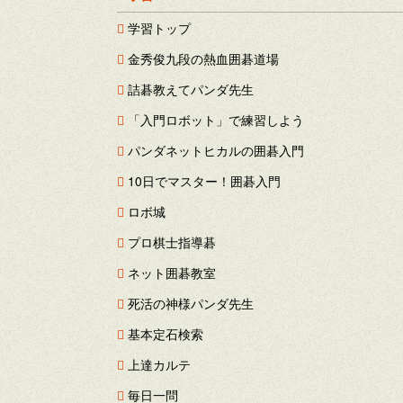
学習トップ
金秀俊九段の熱血囲碁道場
詰碁教えてパンダ先生
「入門ロボット」で練習しよう
パンダネットヒカルの囲碁入門
10日でマスター！囲碁入門
ロボ城
プロ棋士指導碁
ネット囲碁教室
死活の神様パンダ先生
基本定石検索
上達カルテ
毎日一問