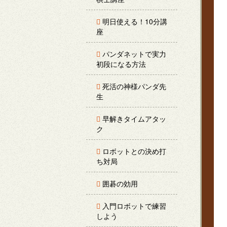
明日使える！10分講
座
パンダネットで実力
初段になる方法
死活の神様パンダ先
生
早解きタイムアタッ
ク
ロボットとの決め打
ち対局
囲碁の効用
入門ロボットで練習
しよう