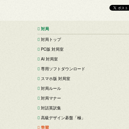
対局
対局トップ
PC版 対局室
AI 対局室
専用ソフトダウンロード
スマホ版 対局室
対局ルール
対局マナー
対話英訳集
高級デザイン碁盤「極」
学習