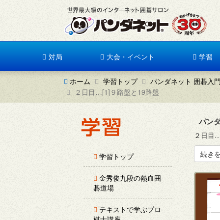
対局
大会・イベント
学習
ホーム
学習トップ
パンダネット 囲碁入
２日目…[1]９路盤と19路盤
パンダ
２日目…
続き
学習トップ
金秀俊九段の熱血囲
碁道場
テキストで学ぶプロ
棋士講座