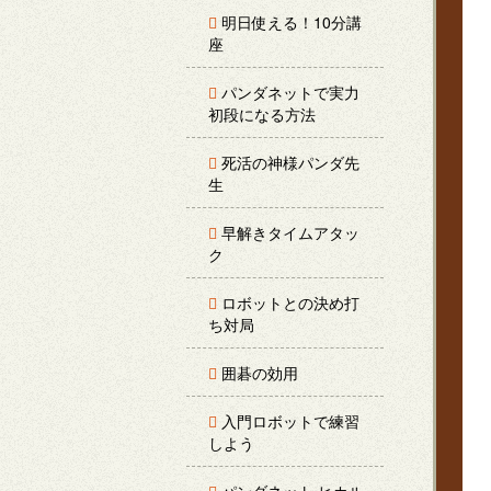
明日使える！10分講
座
パンダネットで実力
初段になる方法
死活の神様パンダ先
生
早解きタイムアタッ
ク
ロボットとの決め打
ち対局
囲碁の効用
入門ロボットで練習
しよう