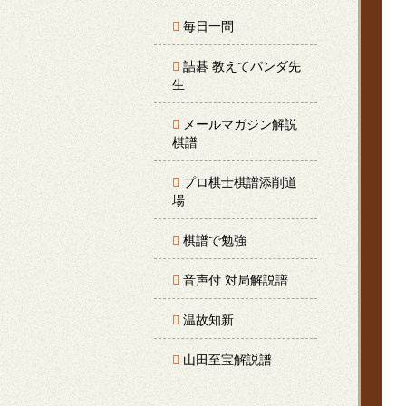
毎日一問
詰碁 教えてパンダ先
生
メールマガジン解説
棋譜
プロ棋士棋譜添削道
場
棋譜で勉強
音声付 対局解説譜
温故知新
山田至宝解説譜