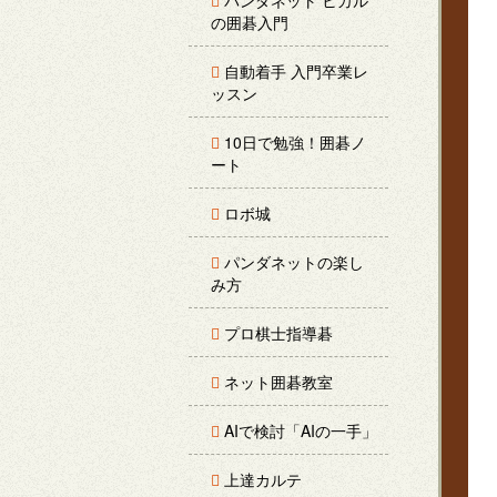
パンダネット ヒカル
の囲碁入門
自動着手 入門卒業レ
ッスン
10日で勉強！囲碁ノ
ート
ロボ城
パンダネットの楽し
み方
プロ棋士指導碁
ネット囲碁教室
AIで検討「AIの一手」
上達カルテ