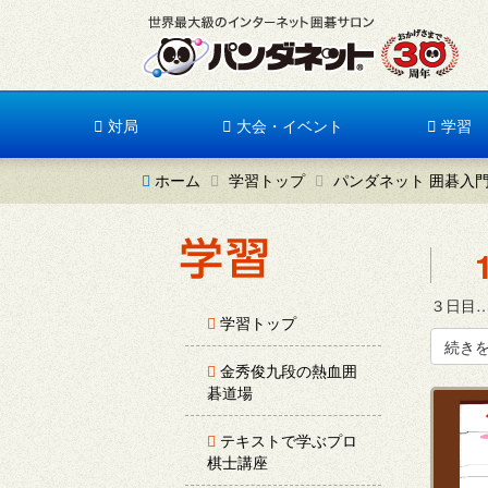
対局
大会・イベント
学習
ホーム
学習トップ
パンダネット 囲碁入
３日目…
学習トップ
続き
金秀俊九段の熱血囲
碁道場
テキストで学ぶプロ
棋士講座