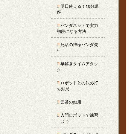
明日使える！10分講
座
パンダネットで実力
初段になる方法
死活の神様パンダ先
生
早解きタイムアタッ
ク
ロボットとの決め打
ち対局
囲碁の効用
入門ロボットで練習
しよう