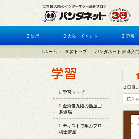
対局
大会・イベント
学習
ホーム
学習トップ
パンダネット 囲碁入
２日目…
学習トップ
続き
金秀俊九段の熱血囲
碁道場
テキストで学ぶプロ
棋士講座