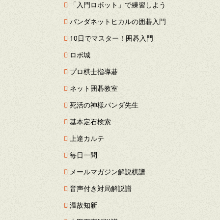
「入門ロボット」で練習しよう
パンダネットヒカルの囲碁入門
10日でマスター！囲碁入門
ロボ城
プロ棋士指導碁
ネット囲碁教室
死活の神様パンダ先生
基本定石検索
上達カルテ
毎日一問
メールマガジン解説棋譜
音声付き対局解説譜
温故知新