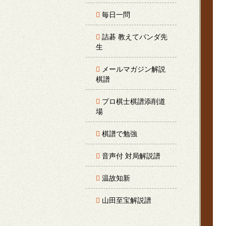
毎日一問
詰碁 教えてパンダ先
生
メールマガジン解説
棋譜
プロ棋士棋譜添削道
場
棋譜で勉強
音声付 対局解説譜
温故知新
山田至宝解説譜