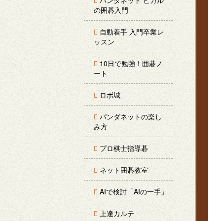
パンダネット ヒカル
の囲碁入門
自動着手 入門卒業レ
ッスン
10日で勉強！囲碁ノ
ート
ロボ城
パンダネットの楽し
み方
プロ棋士指導碁
ネット囲碁教室
AIで検討「AIの一手」
上達カルテ