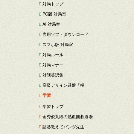
対局トップ
PC版 対局室
AI 対局室
専用ソフトダウンロード
スマホ版 対局室
対局ルール
対局マナー
対話英訳集
高級デザイン碁盤「極」
学習
学習トップ
金秀俊九段の熱血囲碁道場
詰碁教えてパンダ先生