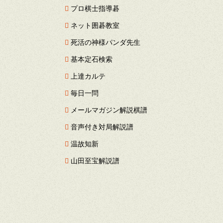
プロ棋士指導碁
ネット囲碁教室
死活の神様パンダ先生
基本定石検索
上達カルテ
毎日一問
メールマガジン解説棋譜
音声付き対局解説譜
温故知新
山田至宝解説譜