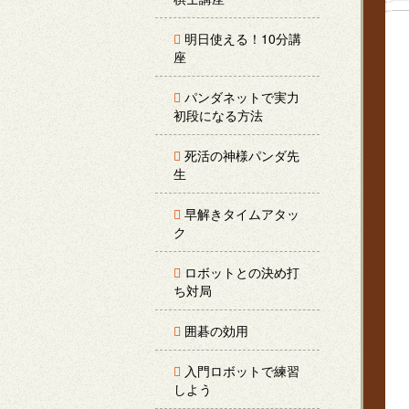
明日使える！10分講
座
パンダネットで実力
初段になる方法
死活の神様パンダ先
生
早解きタイムアタッ
ク
ロボットとの決め打
ち対局
囲碁の効用
入門ロボットで練習
しよう