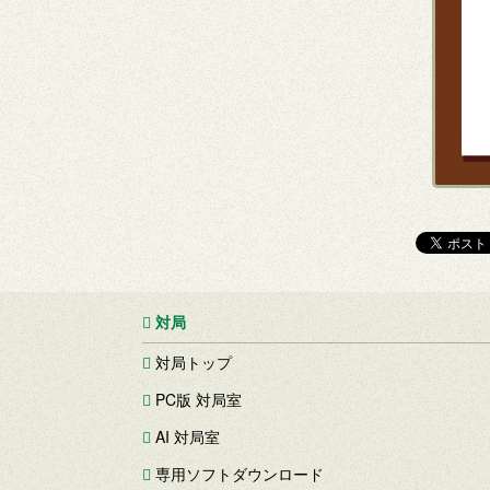
対局
対局トップ
PC版 対局室
AI 対局室
専用ソフトダウンロード