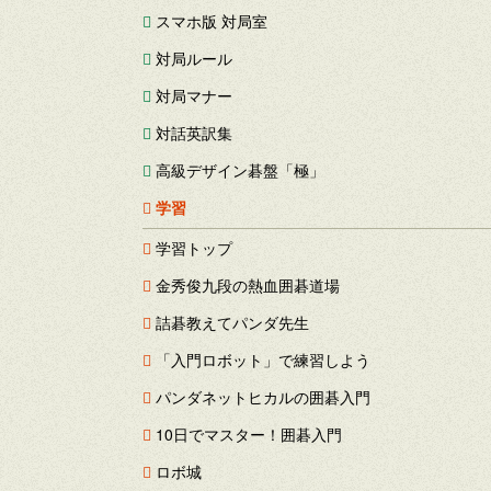
スマホ版 対局室
対局ルール
対局マナー
対話英訳集
高級デザイン碁盤「極」
学習
学習トップ
金秀俊九段の熱血囲碁道場
詰碁教えてパンダ先生
「入門ロボット」で練習しよう
パンダネットヒカルの囲碁入門
10日でマスター！囲碁入門
ロボ城