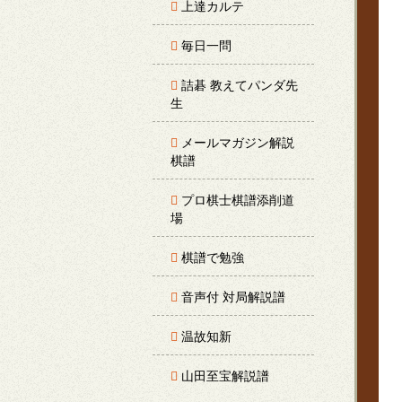
上達カルテ
毎日一問
詰碁 教えてパンダ先
生
メールマガジン解説
棋譜
プロ棋士棋譜添削道
場
棋譜で勉強
音声付 対局解説譜
温故知新
山田至宝解説譜