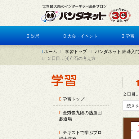
対局
大会・イベント
学習
ホーム
学習トップ
パンダネット 囲碁入
２日目…[4]布石の考え方
２日目…
学習トップ
続き
金秀俊九段の熱血囲
碁道場
テキストで学ぶプロ
棋士講座