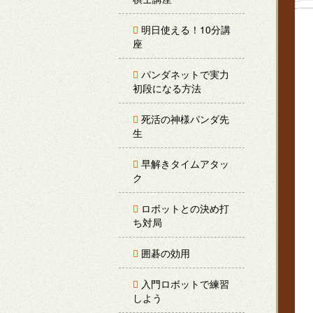
明日使える！10分講
座
パンダネットで実力
初段になる方法
死活の神様パンダ先
生
早解きタイムアタッ
ク
ロボットとの決め打
ち対局
囲碁の効用
入門ロボットで練習
しよう