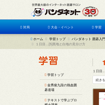
対局
大会・イベント
学習
ホーム
学習トップ
パンダネット 囲碁入
１日目…[5]黒地と白地の見分け方
１日目…
学習トップ
続き
金秀俊九段の熱血囲
碁道場
テキストで学ぶプロ
棋士講座