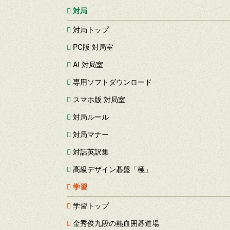
対局
対局トップ
PC版 対局室
AI 対局室
専用ソフトダウンロード
スマホ版 対局室
対局ルール
対局マナー
対話英訳集
高級デザイン碁盤「極」
学習
学習トップ
金秀俊九段の熱血囲碁道場