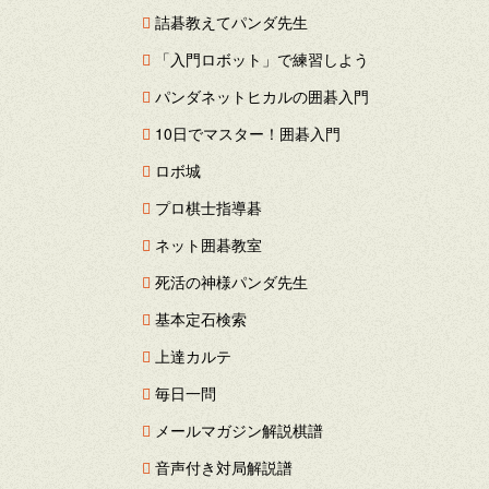
詰碁教えてパンダ先生
「入門ロボット」で練習しよう
パンダネットヒカルの囲碁入門
10日でマスター！囲碁入門
ロボ城
プロ棋士指導碁
ネット囲碁教室
死活の神様パンダ先生
基本定石検索
上達カルテ
毎日一問
メールマガジン解説棋譜
音声付き対局解説譜