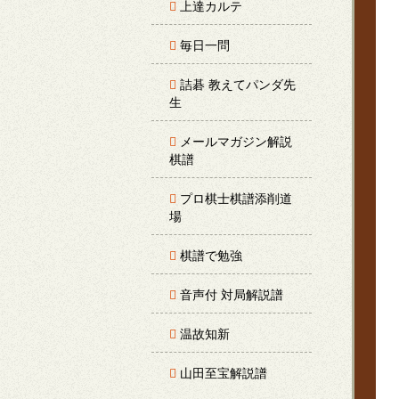
上達カルテ
毎日一問
詰碁 教えてパンダ先
生
メールマガジン解説
棋譜
プロ棋士棋譜添削道
場
棋譜で勉強
音声付 対局解説譜
温故知新
山田至宝解説譜