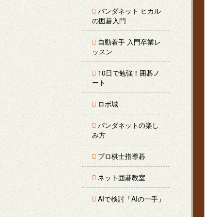
パンダネット ヒカル
の囲碁入門
自動着手 入門卒業レ
ッスン
10日で勉強！囲碁ノ
ート
ロボ城
パンダネットの楽し
み方
プロ棋士指導碁
ネット囲碁教室
AIで検討「AIの一手」