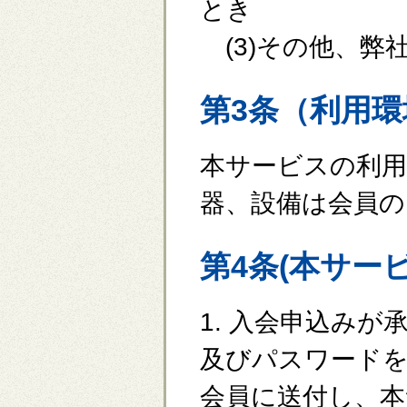
とき
(3)その他、弊
第3条（利用
本サービスの利
器、設備は会員の
第4条(本サー
1. 入会申込み
及びパスワード
会員に送付し、本