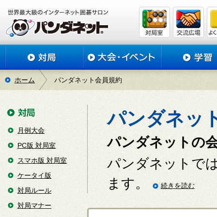
ホーム
パンダネット会員規約
パンダネッ
月例大会
パンダネットの
PC版 対局室
パンダネットで
スマホ版 対局室
ケータイ版
ます。
続きを読む
対局ルール
対局マナー