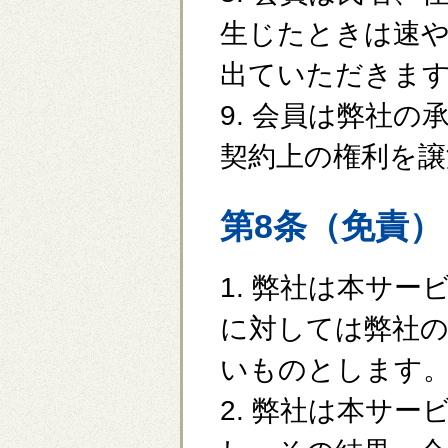
生じたときは速
出ていただきま
9. 会員は弊社
契約上の権利を
第8条（免責）
1. 弊社は本サ
に対しては弊社
いものとします
2. 弊社は本サ