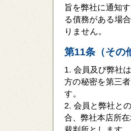
旨を弊社に通知
る債務がある場合
りません。
第11条（その
1. 会員及び弊
方の秘密を第三
す。
2. 会員と弊社
合、弊社本店所在
裁判所とします。