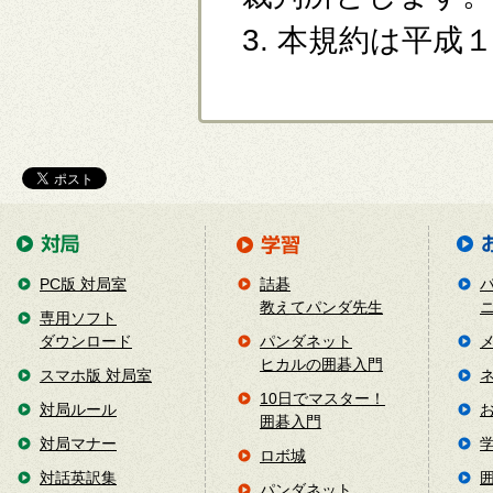
3. 本規約は平
PC版 対局室
詰碁
教えてパンダ先生
専用ソフト
ダウンロード
パンダネット
ヒカルの囲碁入門
スマホ版 対局室
10日でマスター！
対局ルール
囲碁入門
対局マナー
ロボ城
対話英訳集
パンダネット