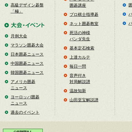
高級デザイン碁盤
囲碁講座
「極」
プロ棋士指導碁
ネット囲碁教室
死活の神様
月例大会
パンダ先生
マラソン囲碁大会
基本定石検索
日本囲碁ニュース
上達カルテ
中国囲碁ニュース
毎日一問
韓国囲碁ニュース
音声付き
アメリカ囲碁
対局解説譜
ニュース
温故知新
ヨーロッパ囲碁
山田至宝解説譜
ニュース
過去のイベント