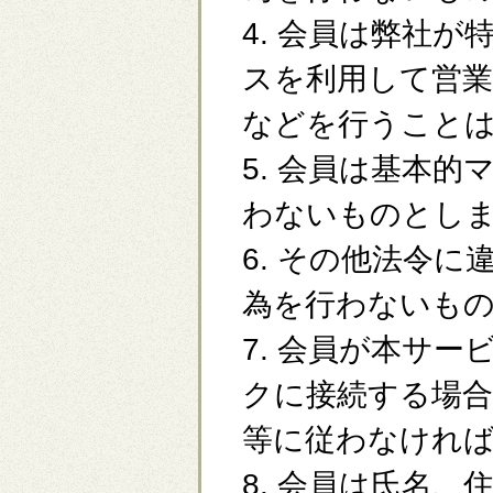
4. 会員は弊社
スを利用して営業
などを行うこと
5. 会員は基本
わないものとし
6. その他法令
為を行わないも
7. 会員が本サ
クに接続する場
等に従わなけれ
8. 会員は氏名