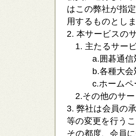
はこの弊社が指
用するものとし
2. 本サービス
1. 主たるサー
a.囲碁通信対
b.各種大会対
c.ホームペー
2.その他のサー
3. 弊社は会員
等の変更を行う
その都度、会員に