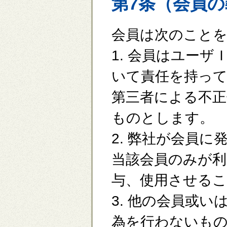
第7条（会員
会員は次のこと
1. 会員はユー
いて責任を持っ
第三者による不正
ものとします。
2. 弊社が会員
当該会員のみが
与、使用させる
3. 他の会員或
為を行わないも