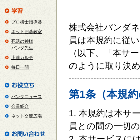
プロ棋士指導碁
株式会社パンダネ
ネット囲碁教室
員は本規約に従
死活の神様
パンダ先生
（以下、「本サー
上達カルテ
のように取り決
毎日一問
第1条（本規
パンダニュース
会員紹介
1. 本規約は本
ネット交流広場
員との間の一切の
2. 本サービス