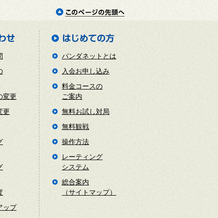
問
パンダネットとは
の
入会お申し込み
料金コースの
の変更
ご案内
変更
無料お試し対局
無料観戦
グ
操作方法
レーティング
グ
システム
総合案内
度
（サイトマップ）
アップ