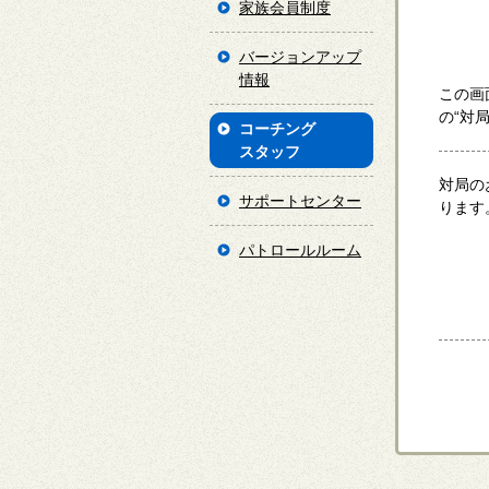
家族会員制度
バージョンアップ
情報
この画
の“対
コーチング
スタッフ
対局の
サポートセンター
ります
パトロールルーム