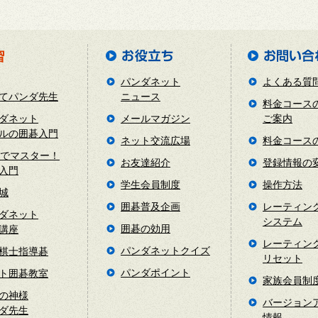
パンダネット
よくある質
てパンダ先生
ニュース
料金コース
ダネット
メールマガジン
ご案内
ルの囲碁入門
ネット交流広場
料金コース
日でマスター！
お友達紹介
登録情報の
入門
学生会員制度
操作方法
城
囲碁普及企画
レーティン
ダネット
システム
囲碁の効用
講座
レーティン
パンダネットクイズ
棋士指導碁
リセット
パンダポイント
ト囲碁教室
家族会員制
の神様
バージョン
ダ先生
情報