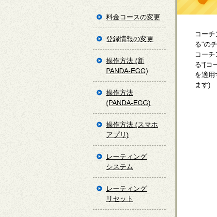
料金コースの変更
コーチ
登録情報の変更
る"の
コーチ
操作方法 (新
る“[
PANDA-EGG)
を適用
ます)
操作方法
(PANDA-EGG)
操作方法 (スマホ
アプリ)
レーティング
システム
レーティング
リセット