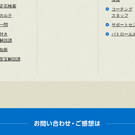
定石検索
コーチング
カルテ
スタッフ
一問
サポートセ
付き
パトロール
解説譜
知新
至宝解説譜