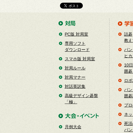
PC版 対局室
詰碁
教え
専用ソフト
ダウンロード
パン
ヒカ
スマホ版 対局室
10
対局ルール
囲碁
対局マナー
ロボ
対話英訳集
パン
高級デザイン碁盤
囲碁
「極」
プロ
ネッ
死活
月例大会
パン