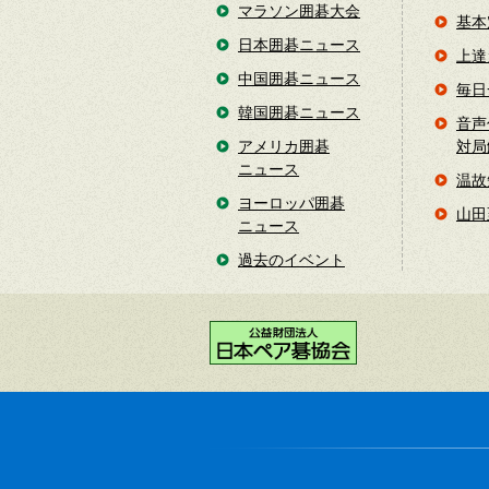
マラソン囲碁大会
基本
日本囲碁ニュース
上達
中国囲碁ニュース
毎日
韓国囲碁ニュース
音声
アメリカ囲碁
対局
ニュース
温故
ヨーロッパ囲碁
山田
ニュース
過去のイベント