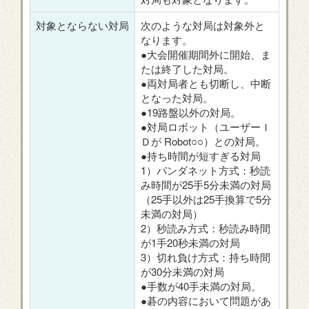
対象とならない対局
次のような対局は対象外と
なります。
●大会開催期間外に開始、ま
たは終了した対局。
●両対局者とも切断し、中断
となった対局。
●19路盤以外の対局。
●対局ロボット（ユーザーＩ
Ｄが Robot○○）との対局。
●持ち時間が短すぎる対局
1）パンダネット方式：秒読
み時間が25手5分未満の対局
（25手以外は25手換算で5分
未満の対局）
2）秒読み方式：秒読み時間
が1手20秒未満の対局
3）切れ負け方式：持ち時間
が30分未満の対局
●手数が40手未満の対局。
●碁の内容において問題があ