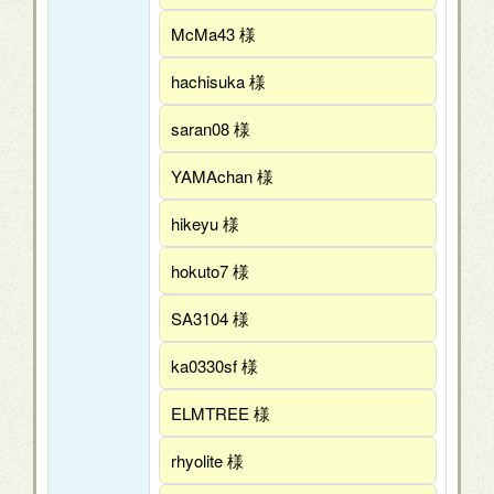
McMa43 様
hachisuka 様
saran08 様
YAMAchan 様
hikeyu 様
hokuto7 様
SA3104 様
ka0330sf 様
ELMTREE 様
rhyolite 様