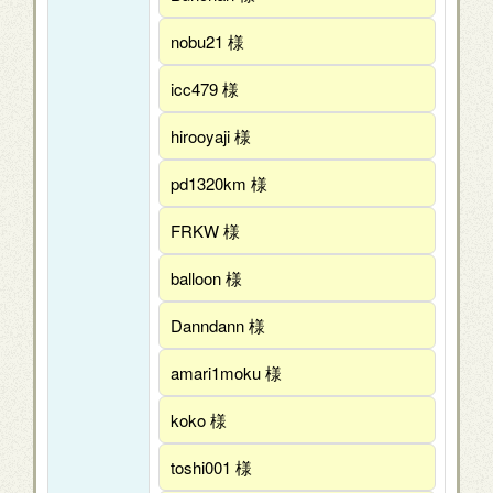
nobu21 様
icc479 様
hirooyaji 様
pd1320km 様
FRKW 様
balloon 様
Danndann 様
amari1moku 様
koko 様
toshi001 様