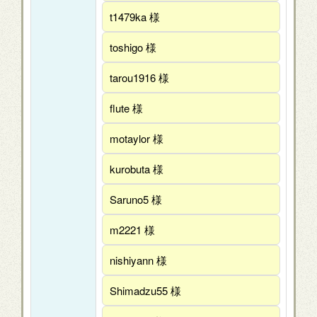
t1479ka 様
toshigo 様
tarou1916 様
flute 様
motaylor 様
kurobuta 様
Saruno5 様
m2221 様
nishiyann 様
Shimadzu55 様