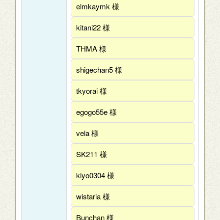
elmkaymk 様
kitani22 様
THMA 様
shigechan5 様
tkyorai 様
egogo55e 様
vela 様
SK211 様
kiyo0304 様
wistaria 様
Bunchan 様