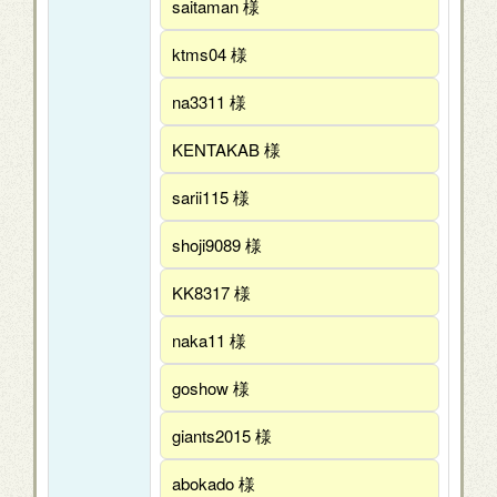
saitaman 様
ktms04 様
na3311 様
KENTAKAB 様
sarii115 様
shoji9089 様
KK8317 様
naka11 様
goshow 様
giants2015 様
abokado 様