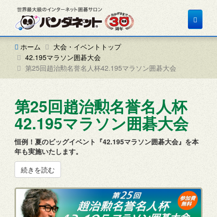
Toggle
navigat
ホーム
大会・イベントトップ
42.195マラソン囲碁大会
第25回趙治勲名誉名人杯42.195マラソン囲碁大会
第25回趙治勲名誉名人杯
42.195マラソン囲碁大会
恒例！夏のビッグイベント『42.195マラソン囲碁大会』を本
年も実施いたします。
続きを読む