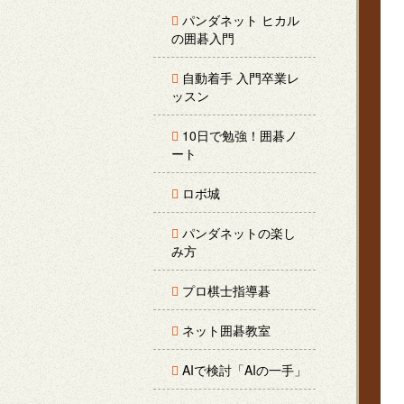
パンダネット ヒカル
の囲碁入門
自動着手 入門卒業レ
ッスン
10日で勉強！囲碁ノ
ート
ロボ城
パンダネットの楽し
み方
プロ棋士指導碁
ネット囲碁教室
AIで検討「AIの一手」