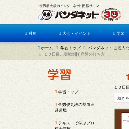
対局
大会・イベント
学習
ホーム
学習トップ
パンダネット 囲碁入
１０日目…実戦例[1]序盤の打ち方
１０日目
学習トップ
続き
金秀俊九段の熱血囲
碁道場
テキストで学ぶプロ
棋士講座