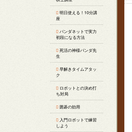
明日使える！10分講
座
パンダネットで実力
初段になる方法
死活の神様パンダ先
生
早解きタイムアタッ
ク
ロボットとの決め打
ち対局
囲碁の効用
入門ロボットで練習
しよう