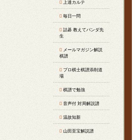
上達カルテ
毎日一問
詰碁 教えてパンダ先
生
メールマガジン解説
棋譜
プロ棋士棋譜添削道
場
棋譜で勉強
音声付 対局解説譜
温故知新
山田至宝解説譜