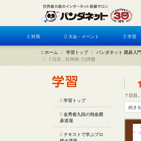
対局
大会・イベント
学習
ホーム
学習トップ
パンダネット 囲碁入
７日目…対局例- [1]序盤
７日目…
学習トップ
続き
金秀俊九段の熱血囲
碁道場
テキストで学ぶプロ
棋士講座