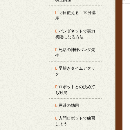
明日使える！10分講
座
パンダネットで実力
初段になる方法
死活の神様パンダ先
生
早解きタイムアタッ
ク
ロボットとの決め打
ち対局
囲碁の効用
入門ロボットで練習
しよう