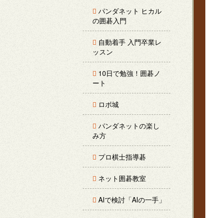
パンダネット ヒカル
の囲碁入門
自動着手 入門卒業レ
ッスン
10日で勉強！囲碁ノ
ート
ロボ城
パンダネットの楽し
み方
プロ棋士指導碁
ネット囲碁教室
AIで検討「AIの一手」