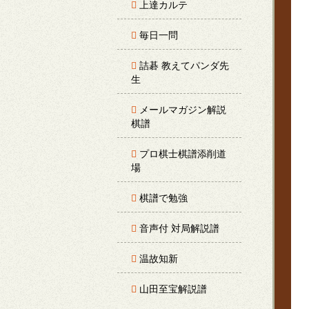
上達カルテ
毎日一問
詰碁 教えてパンダ先
生
メールマガジン解説
棋譜
プロ棋士棋譜添削道
場
棋譜で勉強
音声付 対局解説譜
温故知新
山田至宝解説譜