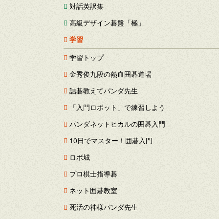
対話英訳集
高級デザイン碁盤「極」
学習
学習トップ
金秀俊九段の熱血囲碁道場
詰碁教えてパンダ先生
「入門ロボット」で練習しよう
パンダネットヒカルの囲碁入門
10日でマスター！囲碁入門
ロボ城
プロ棋士指導碁
ネット囲碁教室
死活の神様パンダ先生