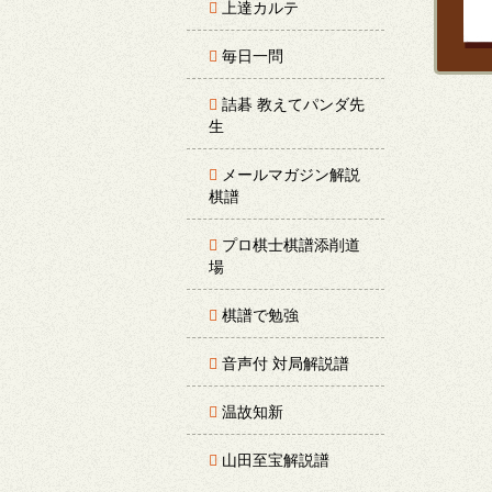
上達カルテ
毎日一問
詰碁 教えてパンダ先
生
メールマガジン解説
棋譜
プロ棋士棋譜添削道
場
棋譜で勉強
音声付 対局解説譜
温故知新
山田至宝解説譜