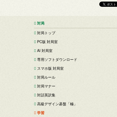
対局
対局トップ
PC版 対局室
AI 対局室
専用ソフトダウンロード
スマホ版 対局室
対局ルール
対局マナー
対話英訳集
高級デザイン碁盤「極」
学習