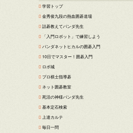
学習トップ
金秀俊九段の熱血囲碁道場
詰碁教えてパンダ先生
「入門ロボット」で練習しよう
パンダネットヒカルの囲碁入門
10日でマスター！囲碁入門
ロボ城
プロ棋士指導碁
ネット囲碁教室
死活の神様パンダ先生
基本定石検索
上達カルテ
毎日一問