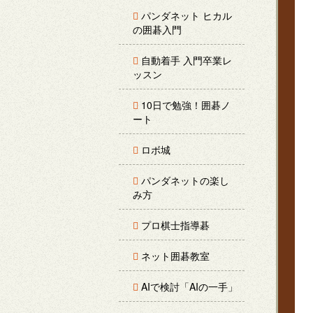
パンダネット ヒカル
の囲碁入門
自動着手 入門卒業レ
ッスン
10日で勉強！囲碁ノ
ート
ロボ城
パンダネットの楽し
み方
プロ棋士指導碁
ネット囲碁教室
AIで検討「AIの一手」