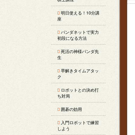
明日使える！10分講
座
パンダネットで実力
初段になる方法
死活の神様パンダ先
生
早解きタイムアタッ
ク
ロボットとの決め打
ち対局
囲碁の効用
入門ロボットで練習
しよう