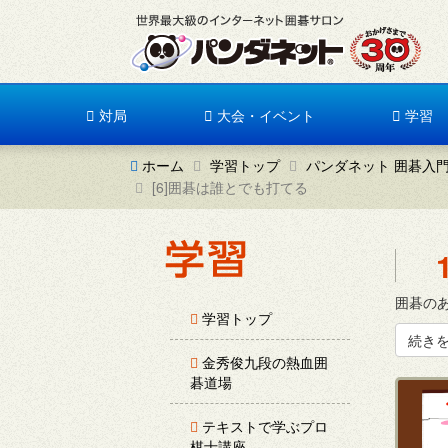
対局
大会・イベント
学習
ホーム
学習トップ
パンダネット 囲碁入
[6]囲碁は誰とでも打てる
囲碁のあ
学習トップ
続き
金秀俊九段の熱血囲
碁道場
テキストで学ぶプロ
棋士講座