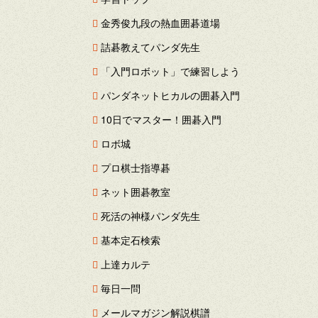
金秀俊九段の熱血囲碁道場
詰碁教えてパンダ先生
「入門ロボット」で練習しよう
パンダネットヒカルの囲碁入門
10日でマスター！囲碁入門
ロボ城
プロ棋士指導碁
ネット囲碁教室
死活の神様パンダ先生
基本定石検索
上達カルテ
毎日一問
メールマガジン解説棋譜