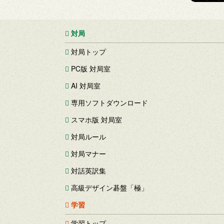
対局
対局トップ
PC版 対局室
AI 対局室
専用ソフトダウンロード
スマホ版 対局室
対局ルール
対局マナー
対話英訳集
高級デザイン碁盤「極」
学習
学習トップ