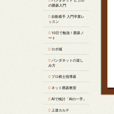
パンダネット ヒカル
の囲碁入門
自動着手 入門卒業レ
ッスン
10日で勉強！囲碁ノ
ート
ロボ城
パンダネットの楽し
み方
プロ棋士指導碁
ネット囲碁教室
AIで検討「AIの一手」
上達カルテ