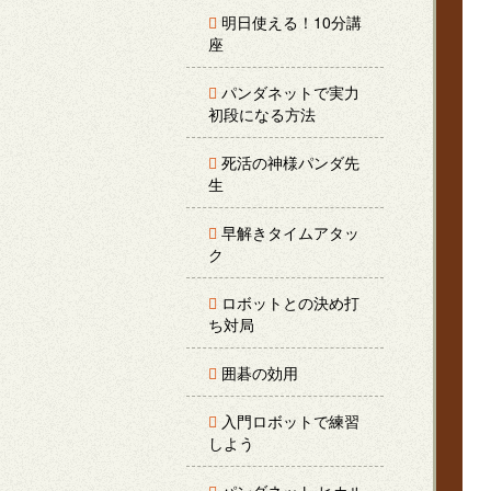
明日使える！10分講
座
パンダネットで実力
初段になる方法
死活の神様パンダ先
生
早解きタイムアタッ
ク
ロボットとの決め打
ち対局
囲碁の効用
入門ロボットで練習
しよう