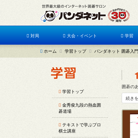
対局
大会・イベント
学習
ホーム
学習トップ
パンダネット 囲碁入
囲碁のあ
学習トップ
続き
金秀俊九段の熱血囲
碁道場
テキストで学ぶプロ
棋士講座