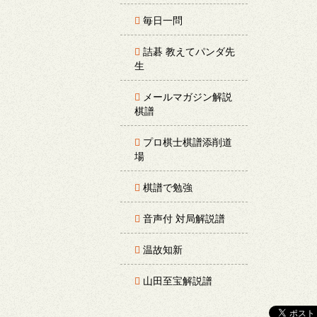
毎日一問
詰碁 教えてパンダ先
生
メールマガジン解説
棋譜
プロ棋士棋譜添削道
場
棋譜で勉強
音声付 対局解説譜
温故知新
山田至宝解説譜