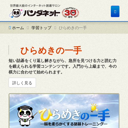
Toggle
navigat
ホーム
学習トップ
ひらめきの一手
ひらめきの一手
短い詰碁をくり返し解きながら、急所を見つける力と読む力
を鍛えられる学習コンテンツです。入門から上級まで、今の
棋力に合わせて始められます。
詳しく見る