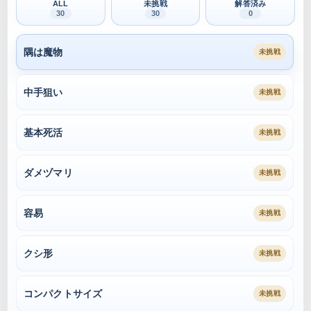
ALL
未挑戦
解答済み
30
30
0
隅は魔物
未挑戦
中手狙い
未挑戦
基本死活
未挑戦
ダメヅマリ
未挑戦
容易
未挑戦
クシ形
未挑戦
コンパクトサイズ
未挑戦