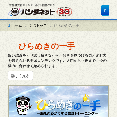
Toggle
navigat
ホーム
学習トップ
ひらめきの一手
ひらめきの一手
短い詰碁をくり返し解きながら、急所を見つける力と読む力
を鍛えられる学習コンテンツです。入門から上級まで、今の
棋力に合わせて始められます。
詳しく見る