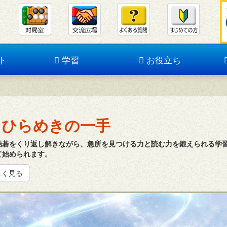
ト
学習
お役立ち
ひらめきの一手
詰碁をくり返し解きながら、急所を見つける力と読む力を鍛えられる学
て始められます。
しく見る