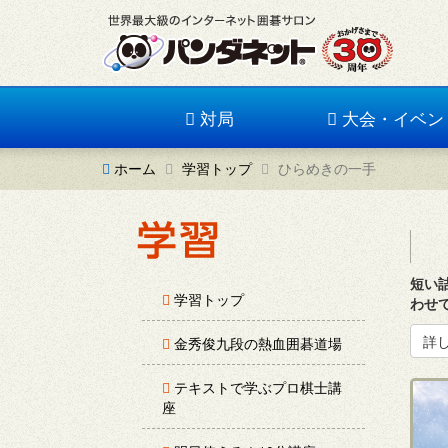
対局
大会・イベン
ホーム
学習トップ
ひらめきの一手
短い
学習トップ
わせ
詳
金秀俊九段の熱血囲碁道場
テキストで学ぶプロ棋士講
座