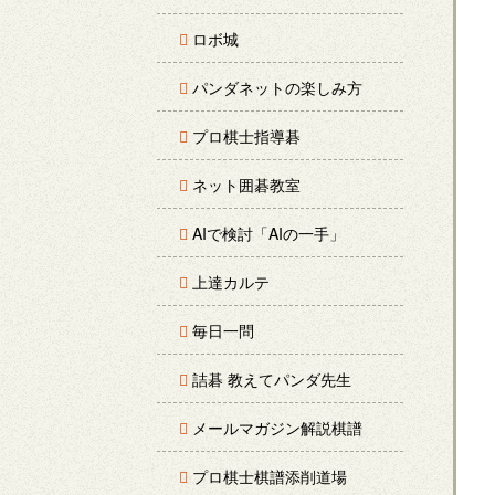
ロボ城
パンダネットの楽しみ方
プロ棋士指導碁
ネット囲碁教室
AIで検討「AIの一手」
上達カルテ
毎日一問
詰碁 教えてパンダ先生
メールマガジン解説棋譜
プロ棋士棋譜添削道場