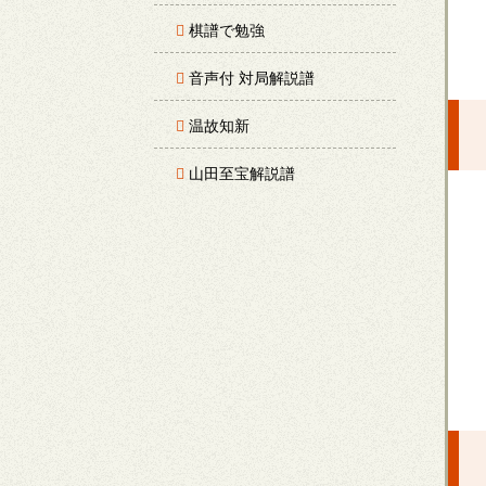
棋譜で勉強
音声付 対局解説譜
温故知新
山田至宝解説譜