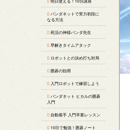
明日使える！10分講座
パンダネットで実力初段に
なる方法
死活の神様パンダ先生
早解きタイムアタック
ロボットとの決め打ち対局
囲碁の効用
入門ロボットで練習しよう
パンダネット ヒカルの囲碁
入門
自動着手 入門卒業レッスン
10日で勉強！囲碁ノート