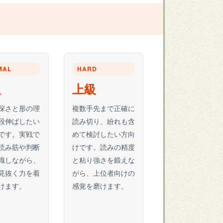
MAL
HARD
級
上級
深さと形の理
複数手先まで正確に
段伸ばしたい
読み切り、紛れも含
です。実戦で
めて検討したい方向
読み筋や判断
けです。読みの精度
識しながら、
と粘り強さを鍛えな
見抜く力を着
がら、上位者向けの
けます。
感覚を磨けます。