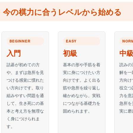
今の棋力に合うレベルから始める
BEGINNER
EASY
NOR
入門
初級
中
詰碁が初めての方
基本の形や手筋を着
読みの
や、まずは急所を見
実に身につけたい方
解を一
つける感覚に慣れた
向けです。よく出る
方向け
い方向けです。取り
筋や急所を繰り返し
役立つ
組みやすい問題を通
確かめながら、実戦
力を意
して、生き死にの基
につながる基礎力を
急所を
本と考え方を無理な
固められます。
実に磨
く身につけられま
す。