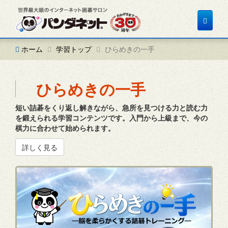
Toggle
navigat
ホーム
学習トップ
ひらめきの一手
ひらめきの一手
短い詰碁をくり返し解きながら、急所を見つける力と読む力
を鍛えられる学習コンテンツです。入門から上級まで、今の
棋力に合わせて始められます。
詳しく見る