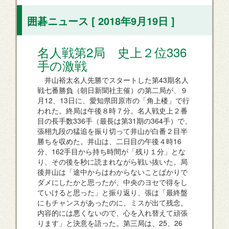
囲碁ニュース [ 2018年9月19日 ]
名人戦第2局 史上２位336
手の激戦
井山裕太名人先勝でスタートした第43期名人
戦七番勝負（朝日新聞社主催）の第二局が、９
月12、13日に、愛知県田原市の「角上楼」で行
われた。終局は午後８時７分。名人戦史上２番
目の長手数336手（最長は第31期の364手）で、
張栩九段の猛追を振り切って井山が白番２目半
勝ちを収めた。井山は、二日目の午後４時16
分、162手目から持ち時間が「残り１分」とな
り、その後を秒に読まれながら戦い抜いた。局
後井山は「途中からはわからないことばかりで
ダメにしたかと思ったが、中央のヨセで得をし
ていけると思った」と振り返り、張は「最終盤
にもチャンスがあったのに、ミスが出て残念。
内容的には悪くないので、心を入れ替えて頑張
ります」と決意を語った。第三局は、25、26