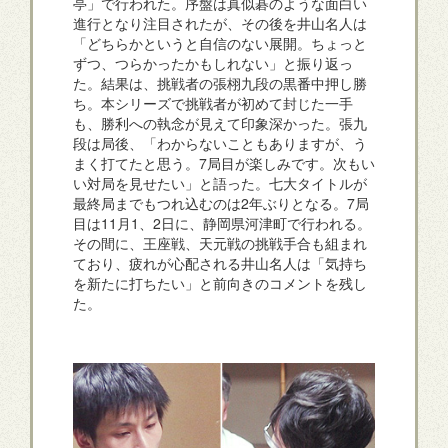
亭」で行われた。序盤は真似碁のような面白い
進行となり注目されたが、その後を井山名人は
「どちらかというと自信のない展開。ちょっと
ずつ、つらかったかもしれない」と振り返っ
た。結果は、挑戦者の張栩九段の黒番中押し勝
ち。本シリーズで挑戦者が初めて封じた一手
も、勝利への執念が見えて印象深かった。張九
段は局後、「わからないこともありますが、う
まく打てたと思う。7局目が楽しみです。次もい
い対局を見せたい」と語った。七大タイトルが
最終局までもつれ込むのは2年ぶりとなる。7局
目は11月1、2日に、静岡県河津町で行われる。
その間に、王座戦、天元戦の挑戦手合も組まれ
ており、疲れが心配される井山名人は「気持ち
を新たに打ちたい」と前向きのコメントを残し
た。