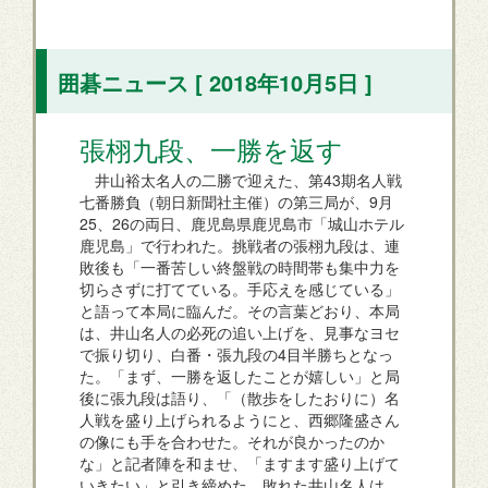
囲碁ニュース [ 2018年10月5日 ]
張栩九段、一勝を返す
井山裕太名人の二勝で迎えた、第43期名人戦
七番勝負（朝日新聞社主催）の第三局が、9月
25、26の両日、鹿児島県鹿児島市「城山ホテル
鹿児島」で行われた。挑戦者の張栩九段は、連
敗後も「一番苦しい終盤戦の時間帯も集中力を
切らさずに打てている。手応えを感じている」
と語って本局に臨んだ。その言葉どおり、本局
は、井山名人の必死の追い上げを、見事なヨセ
で振り切り、白番・張九段の4目半勝ちとなっ
た。「まず、一勝を返したことが嬉しい」と局
後に張九段は語り、「（散歩をしたおりに）名
人戦を盛り上げられるようにと、西郷隆盛さん
の像にも手を合わせた。それが良かったのか
な」と記者陣を和ませ、「ますます盛り上げて
いきたい」と引き締めた。敗れた井山名人は