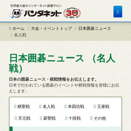
Toggle
navigat
ホーム
大会・イベントトップ
日本囲碁ニュース
名人戦
日本囲碁ニュース （名人
戦）
日本の囲碁ニュース・棋戦情報をお伝えします。
日本で行われている囲碁のイベントや棋戦情報を皆様にお伝
えします。
棋聖戦
名人戦
本因坊戦
王座戦
天元戦
碁聖戦
十段戦
その他