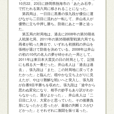
10月22、23日に静岡県熱海市の「あたみ石亭」
で打たれる第六局に移されることになった。
第四局は、一日目に黒番の張九段が優位に運
びながら二日目に流れが一転して、井山名人が
優勢に立ち中押し勝ち。防衛にあと一勝と迫っ
た。
第五局の対局地は、過去に2008年の第33期名
人戦第七局、2011年の第35期棋聖戦第六局でも
両者が戦った舞台で、いずれも初挑戦の井山を
張栩が退けて防衛を決めている。2008年は井山
の初の10代の名人の夢が砕かれた一局として、
2011年は東日本大震災の日の対局として、記憶
にも残る大一番だった。井山名人は「過去は過
去」、張九段は「また、この対局地に戻ってき
たかった」と臨んだ。穏やかな立ち上がりに見
えたが、やはり難解な戦いへと突入し、張九段
が白番9目半勝ちを収めた。張九段は「途中から
思わぬ変化になり、相手の妙手もあり訳がわか
らなかった。運がよかった」、井山名人は「二
日目に入り、大変かと思っていた。その後勝負
形になったかと思ったが、最後の判断ミスがひ
どかった」とそれぞれに激闘を振り返った。