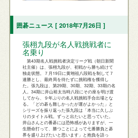
囲碁ニュース [ 2018年7月26日 ]
張栩九段が名人戦挑戦者に
名乗り
第43期名人戦挑戦者決定リーグ戦（朝日新聞
社主催）は、張栩九段が、初戦から勝ち続けて
独走状態。７月19日に黄翊祖八段戦を制して７
連勝とし、最終局を待たずに挑戦権を獲得し
た。張九段は、第29期、30期、32期、33期の名
人。34期に井山裕太当時八段にその座を明け渡
してから、９年ぶりの名人戦挑戦手合出場とな
る。「どの碁も難しかったが運がよかった」と
シリーズを振り返った張九段は「本当に久しぶ
りのタイトル戦。ずっと出たいと思っていた。
井山さんとの番碁には恐怖感がありますが、一
生懸命打って、勝つことによって七番勝負と碁
界を盛り上げたいと思います」と抱負を語っ