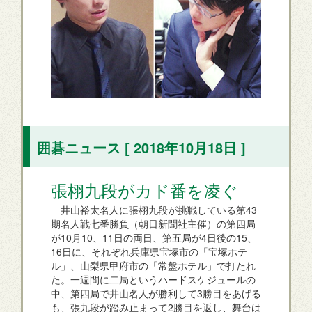
囲碁ニュース [ 2018年10月18日 ]
張栩九段がカド番を凌ぐ
井山裕太名人に張栩九段が挑戦している第43
期名人戦七番勝負（朝日新聞社主催）の第四局
が10月10、11日の両日、第五局が4日後の15、
16日に、それぞれ兵庫県宝塚市の「宝塚ホテ
ル」、山梨県甲府市の「常盤ホテル」で打たれ
た。一週間に二局というハードスケジュールの
中、第四局で井山名人が勝利して3勝目をあげる
も、張九段が踏み止まって2勝目を返し、舞台は