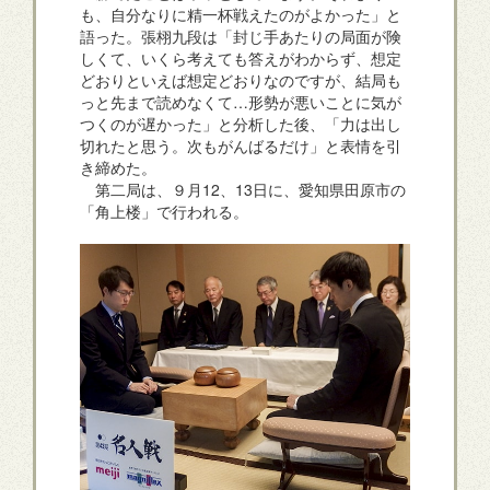
も、自分なりに精一杯戦えたのがよかった」と
語った。張栩九段は「封じ手あたりの局面が険
しくて、いくら考えても答えがわからず、想定
どおりといえば想定どおりなのですが、結局も
っと先まで読めなくて…形勢が悪いことに気が
つくのが遅かった」と分析した後、「力は出し
切れたと思う。次もがんばるだけ」と表情を引
き締めた。
第二局は、９月12、13日に、愛知県田原市の
「角上楼」で行われる。