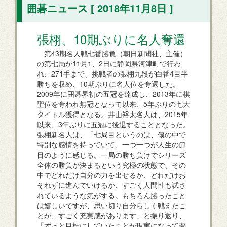
囲碁ニュース [ 2018年11月8日 ]
張栩、10期ぶりに名人奪還
第43期名人戦七番勝負（朝日新聞社、主催）
の第七局が11月1、2日に静岡県河津町で行わ
れ、271手まで、挑戦者の張栩九段が白番4目半
勝ちを収め、10期ぶりに名人位を奪還した。
2009年に囲碁界初の五冠を達成し、2013年に棋
聖位を奪われ無冠となって以来、5年ぶりの七大
タイトル獲得となる。井山裕太名人は、2015年
以来、3年ぶりに五冠に後退することとなった。
張栩新名人は、「七局目というのは、僕の中で
特別な感情を持っていて、一つ一つが人生の節
目のように感じる。一局の勝ち負けでシリーズ
全体の勝負が決まるという究極の状態で、その
中でどれだけ自分の力を出せるか、どれだけお
それずに進んでいけるか、すごく人間性も試さ
れているような気がする。もちろん勝ったこと
は嬉しいですが、思い切り自分らしく戦えたこ
とが、すごく充実感があります」と振り返り、
「ずっと目標にしていたことが現実になって夢