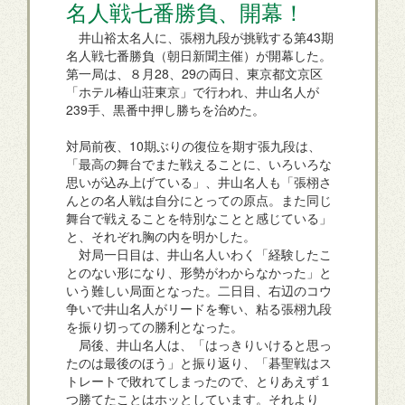
名人戦七番勝負、開幕！
井山裕太名人に、張栩九段が挑戦する第43期
名人戦七番勝負（朝日新聞主催）が開幕した。
第一局は、８月28、29の両日、東京都文京区
「ホテル椿山荘東京」で行われ、井山名人が
239手、黒番中押し勝ちを治めた。
対局前夜、10期ぶりの復位を期す張九段は、
「最高の舞台でまた戦えることに、いろいろな
思いが込み上げている」、井山名人も「張栩さ
んとの名人戦は自分にとっての原点。また同じ
舞台で戦えることを特別なことと感じている」
と、それぞれ胸の内を明かした。
対局一日目は、井山名人いわく「経験したこ
とのない形になり、形勢がわからなかった」と
いう難しい局面となった。二日目、右辺のコウ
争いで井山名人がリードを奪い、粘る張栩九段
を振り切っての勝利となった。
局後、井山名人は、「はっきりいけると思っ
たのは最後のほう」と振り返り、「碁聖戦はス
トレートで敗れてしまったので、とりあえず１
つ勝てたことはホッとしています。それより