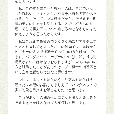
をしています。
私がこの本を書こうと思ったのは、冒頭でお話し
した悩みや、ちょっとした不満をお持ちの方がおら
れること。そして、プロ棋士だからこそ見える、囲
碁の実力の世界をお話しすることで、棋力への納得
感。そして棋力アップへの道しるべとなるものをお
伝えしようと思ったからです。
私はこれまで指導碁で５０００局ほどアマチュア
の方と対局してきました。この対局では、九段から
ビギナーの方までほぼ全ての棋力の方と対局してい
ます。パンダネットユーザーの中には、私よりも対
局数が多い方はかなりおられますが、全ての棋力の
方と対局したことがあるのは、プロ棋士の指導碁と
いう立ち位置ならではだと思います。
今回は、ネット対局という、リアル対局とは少し
違った世界観のお話しもまじえて、パンダネットで
実力初段を目指すお話しをしたいと思います。
これがあなたの囲碁生活に更なる張りと楽しみを
与えるきっかけとなれば大変嬉しく思います。