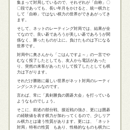
集まって対局しているので、それぞれが「自称」〇
〇段であっても、長い年月をかけると、統一棋力と
して「自称」ではない棋力の世界ができあがってき
ます。
そして、ネットのレーティング対局では、結果が全
てなので、良い碁であろうが美しい碁であろうが関
係なく、勝ったものが上に。負けたものは下になる
世界です。
対局中に奥さんから「ごはんですよ～」の一言でや
むなく投了したとしても、友人から電話があった
り、突然の来客があったりして投了したとしても棋
力は下がります。
それだけ勝敗に厳しい世界がネット対局のレーティ
ングシステムなのです。
言わば、常に「真剣勝負の囲碁大会」を打っている
ようなものでしょう。
そこに、前述の部分戦、接近戦の強さ、更には囲碁
の経験値を表す棋力が加わってくるので、少しリア
ル棋力とは違う性質があります。更には、「ネット
対局」特有の性質 もあり、性格的なものも棋力に