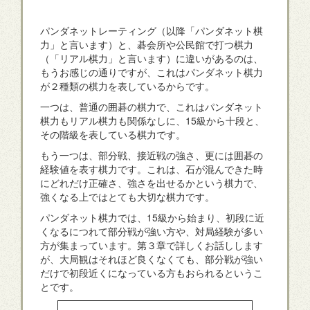
パンダネットレーティング（以降「パンダネット棋
力」と言います）と、碁会所や公民館で打つ棋力
（「リアル棋力」と言います）に違いがあるのは、
もうお感じの通りですが、これはパンダネット棋力
が２種類の棋力を表しているからです。
一つは、普通の囲碁の棋力で、これはパンダネット
棋力もリアル棋力も関係なしに、15級から十段と、
その階級を表している棋力です。
もう一つは、部分戦、接近戦の強さ、更には囲碁の
経験値を表す棋力です。これは、石が混んできた時
にどれだけ正確さ、強さを出せるかという棋力で、
強くなる上ではとても大切な棋力です。
パンダネット棋力では、15級から始まり、初段に近
くなるにつれて部分戦が強い方や、対局経験が多い
方が集まっています。第３章で詳しくお話しします
が、大局観はそれほど良くなくても、部分戦が強い
だけで初段近くになっている方もおられるというこ
とです。