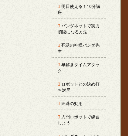
明日使える！10分講
座
パンダネットで実力
初段になる方法
死活の神様パンダ先
生
早解きタイムアタッ
ク
ロボットとの決め打
ち対局
囲碁の効用
入門ロボットで練習
しよう