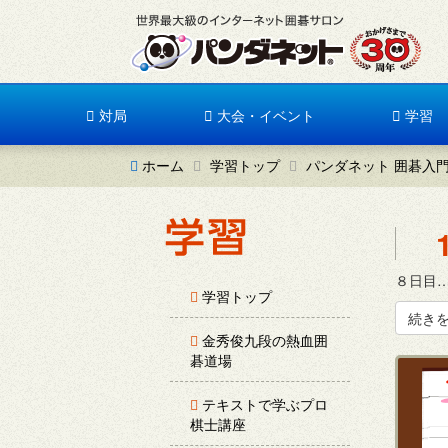
対局
大会・イベント
学習
ホーム
学習トップ
パンダネット 囲碁入
８日目…
学習トップ
続き
金秀俊九段の熱血囲
碁道場
テキストで学ぶプロ
棋士講座