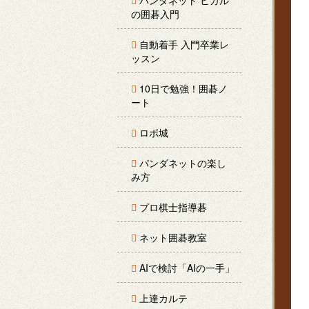
パンダネット ヒカル
の囲碁入門
自動着手 入門卒業レ
ッスン
10日で勉強！囲碁ノ
ート
ロボ城
パンダネットの楽し
み方
プロ棋士指導碁
ネット囲碁教室
AIで検討「AIの一手」
上達カルテ