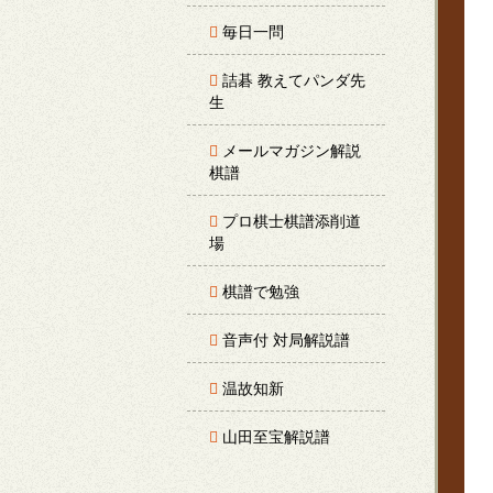
毎日一問
詰碁 教えてパンダ先
生
メールマガジン解説
棋譜
プロ棋士棋譜添削道
場
棋譜で勉強
音声付 対局解説譜
温故知新
山田至宝解説譜