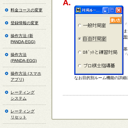
料金コースの変更
登録情報の変更
「
ま
操作方法 (新
形
PANDA-EGG)
基
操作方法
「
(PANDA-EGG)
操作方法 (スマホ
なお目的別ルーム機能の詳細
アプリ)
レーティング
システム
レーティング
リセット