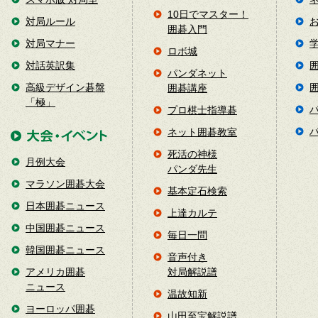
10日でマスター！
対局ルール
囲碁入門
対局マナー
ロボ城
対話英訳集
パンダネット
高級デザイン碁盤
囲碁講座
「極」
プロ棋士指導碁
ネット囲碁教室
死活の神様
月例大会
パンダ先生
マラソン囲碁大会
基本定石検索
日本囲碁ニュース
上達カルテ
中国囲碁ニュース
毎日一問
韓国囲碁ニュース
音声付き
アメリカ囲碁
対局解説譜
ニュース
温故知新
ヨーロッパ囲碁
山田至宝解説譜