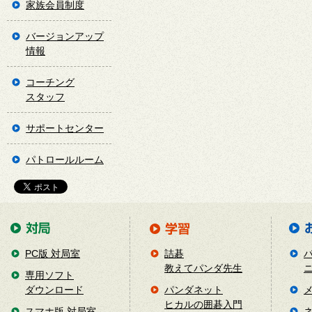
家族会員制度
バージョンアップ
情報
コーチング
スタッフ
サポートセンター
パトロールルーム
PC版 対局室
詰碁
教えてパンダ先生
専用ソフト
ダウンロード
パンダネット
ヒカルの囲碁入門
スマホ版 対局室