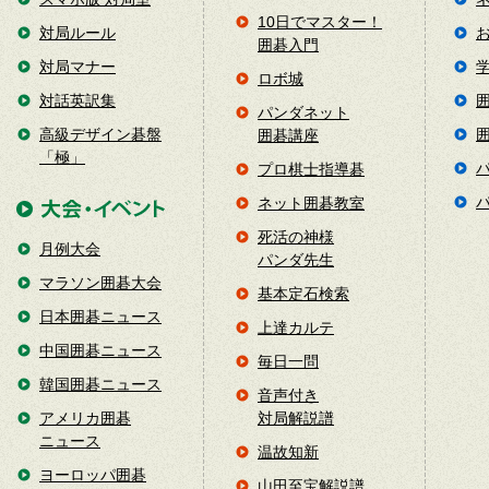
10日でマスター！
対局ルール
囲碁入門
対局マナー
ロボ城
対話英訳集
パンダネット
高級デザイン碁盤
囲碁講座
「極」
プロ棋士指導碁
ネット囲碁教室
死活の神様
月例大会
パンダ先生
マラソン囲碁大会
基本定石検索
日本囲碁ニュース
上達カルテ
中国囲碁ニュース
毎日一問
韓国囲碁ニュース
音声付き
アメリカ囲碁
対局解説譜
ニュース
温故知新
ヨーロッパ囲碁
山田至宝解説譜