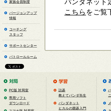
パンダネット
家族会員制度
こちら
をご覧
バージョンアップ
情報
コーチング
スタッフ
サポートセンター
パトロールルーム
PC版 対局室
詰碁
教えてパンダ先生
専用ソフト
ダウンロード
パンダネット
ヒカルの囲碁入門
スマホ版 対局室