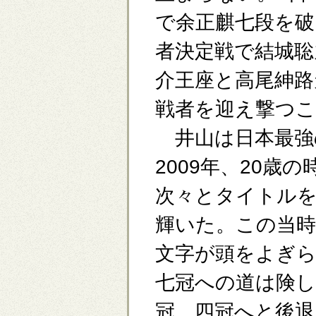
で余正麒七段を破
者決定戦で結城聡
介王座と高尾紳路
戦者を迎え撃つ
井山は日本最強
2009年、20
次々とタイトルを
輝いた。この当時
文字が頭をよぎ
七冠への道は険し
冠。四冠へと後