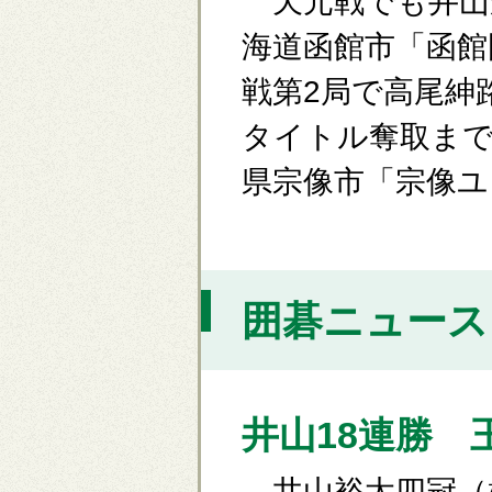
天元戦でも井山
海道函館市「函館
戦第2局で高尾紳
タイトル奪取まで
県宗像市「宗像ユ
囲碁ニュース [
井山18連勝 
井山裕太四冠（