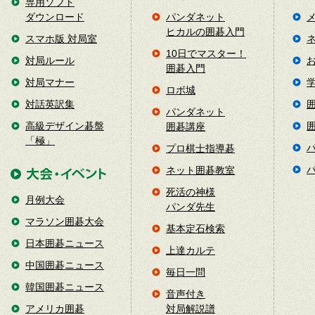
専用ソフト
ダウンロード
パンダネット
ヒカルの囲碁入門
スマホ版 対局室
10日でマスター！
対局ルール
囲碁入門
対局マナー
ロボ城
対話英訳集
パンダネット
高級デザイン碁盤
囲碁講座
「極」
プロ棋士指導碁
ネット囲碁教室
死活の神様
月例大会
パンダ先生
マラソン囲碁大会
基本定石検索
日本囲碁ニュース
上達カルテ
中国囲碁ニュース
毎日一問
韓国囲碁ニュース
音声付き
アメリカ囲碁
対局解説譜