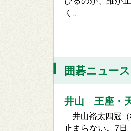
びるのか、誰が
く。
囲碁ニュース [
井山 王座・
井山裕太四冠（
止まらない。7日