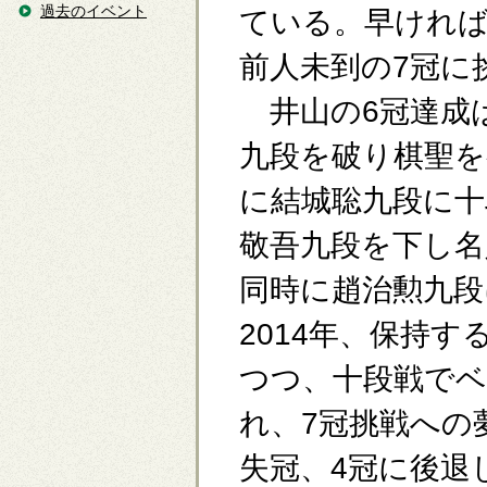
過去のイベント
ている。早けれ
前人未到の7冠に
井山の6冠達成は
九段を破り棋聖を
に結城聡九段に十
敬吾九段を下し名
同時に趙治勲九段
2014年、保持
つつ、十段戦でベ
れ、7冠挑戦への
失冠、4冠に後退