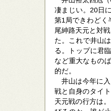
凄まじい。20日
第1局できわどく
尾紳路天元と対戦
た。これで井山は
る。トップに君
など重大なもの
的だ。
井山は今年に入
戦と自身のタイ
天元戦の行方は。