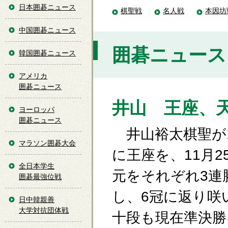
日本囲碁ニュース
棋聖戦
名人戦
本因坊
中国囲碁ニュース
囲碁ニュース [
韓国囲碁ニュース
アメリカ
囲碁ニュース
井山 王座、
ヨーロッパ
囲碁ニュース
井山裕太棋聖が1
マラソン囲碁大会
に王座を、11月2
全日本学生
元をそれぞれ3連
囲碁最強位戦
し、6冠に返り咲
日中韓親善
大学対抗団体戦
十段も現在準決勝