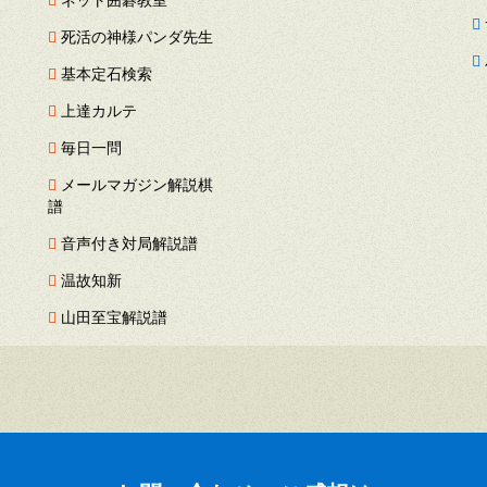
死活の神様パンダ先生
基本定石検索
上達カルテ
毎日一問
メールマガジン解説棋
譜
音声付き対局解説譜
温故知新
山田至宝解説譜