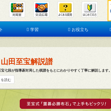
ト
学習
お役立ち
山田至宝解説譜
至宝七段が指導碁対局した棋譜をもとにわかりやすく丁寧に解説します
きを読む