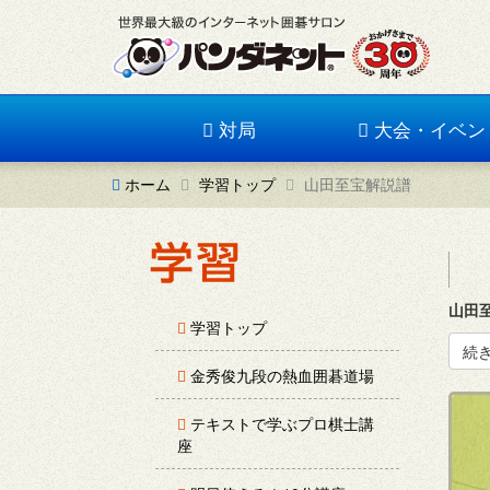
対局
大会・イベン
ホーム
学習トップ
山田至宝解説譜
山田
学習トップ
続
金秀俊九段の熱血囲碁道場
テキストで学ぶプロ棋士講
座