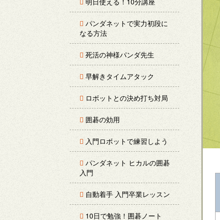
明日使える！10分講座
パンダネットで実力初段に
なる方法
死活の神様パンダ先生
早解きタイムアタック
ロボットとの決め打ち対局
囲碁の効用
入門ロボットで練習しよう
パンダネット ヒカルの囲碁
入門
自動着手 入門卒業レッスン
10日で勉強！囲碁ノート