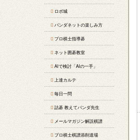
ロボ城
パンダネットの楽しみ方
プロ棋士指導碁
ネット囲碁教室
AIで検討「AIの一手」
上達カルテ
毎日一問
詰碁 教えてパンダ先生
メールマガジン解説棋譜
プロ棋士棋譜添削道場