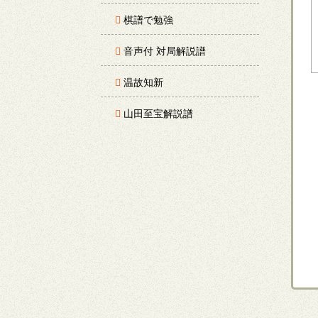
棋譜で勉強
音声付 対局解説譜
温故知新
山田至宝解説譜