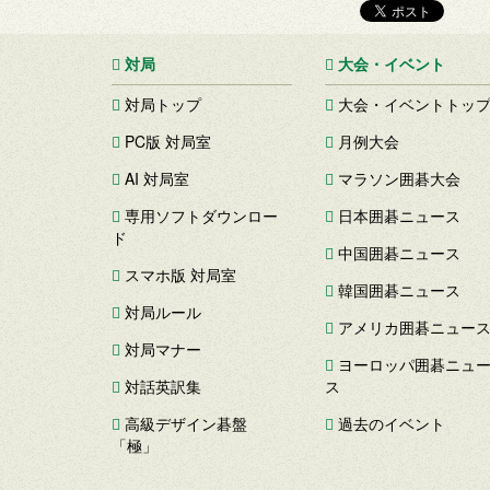
対局
大会・イベント
対局トップ
大会・イベントトッ
PC版 対局室
月例大会
AI 対局室
マラソン囲碁大会
専用ソフトダウンロー
日本囲碁ニュース
ド
中国囲碁ニュース
スマホ版 対局室
韓国囲碁ニュース
対局ルール
アメリカ囲碁ニュー
対局マナー
ヨーロッパ囲碁ニュ
対話英訳集
ス
高級デザイン碁盤
過去のイベント
「極」