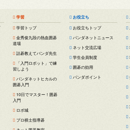
学習
お役立ち
プ
学習トップ
お役立ちトップ
金秀俊九段の熱血囲碁
パンダネットニュース
道場
ネット交流広場
詰碁教えてパンダ先生
学生会員制度
「入門ロボット」で練
囲碁の効用
習しよう
パンダポイント
パンダネットヒカルの
囲碁入門
ス
10日でマスター！囲碁
ー
入門
ロボ城
プロ棋士指導碁
ネット囲碁教室