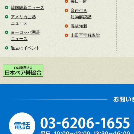
毎日一問
韓国囲碁ニュース
音声付き
アメリカ囲碁
対局解説譜
ニュース
温故知新
ヨーロッパ囲碁
山田至宝解説譜
ニュース
過去のイベント