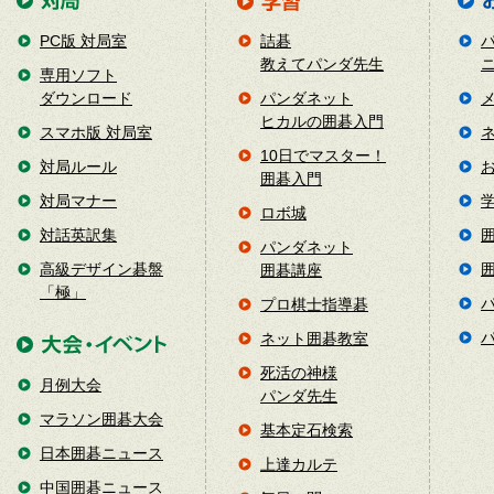
PC版 対局室
詰碁
教えてパンダ先生
専用ソフト
ダウンロード
パンダネット
ヒカルの囲碁入門
スマホ版 対局室
10日でマスター！
対局ルール
囲碁入門
対局マナー
ロボ城
対話英訳集
パンダネット
高級デザイン碁盤
囲碁講座
「極」
プロ棋士指導碁
ネット囲碁教室
死活の神様
月例大会
パンダ先生
マラソン囲碁大会
基本定石検索
日本囲碁ニュース
上達カルテ
中国囲碁ニュース