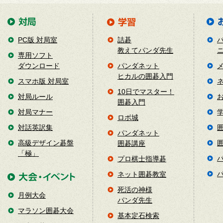
PC版 対局室
詰碁
教えてパンダ先生
専用ソフト
ダウンロード
パンダネット
ヒカルの囲碁入門
スマホ版 対局室
10日でマスター！
対局ルール
囲碁入門
対局マナー
ロボ城
対話英訳集
パンダネット
高級デザイン碁盤
囲碁講座
「極」
プロ棋士指導碁
ネット囲碁教室
死活の神様
月例大会
パンダ先生
マラソン囲碁大会
基本定石検索