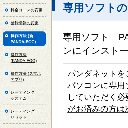
専用ソフトの
料金コースの変更
登録情報の変更
専用ソフト「PA
操作方法 (新
PANDA-EGG)
ンにインスト
操作方法
(PANDA-EGG)
パンダネットを
操作方法 (スマホ
アプリ)
パソコンに専用ソ
レーティング
していただく必
システム
がお済みの方は
レーティング
リセット