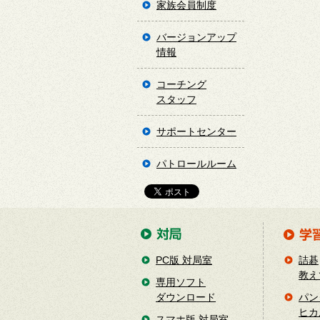
家族会員制度
バージョンアップ
情報
コーチング
スタッフ
サポートセンター
パトロールルーム
PC版 対局室
詰碁
教え
専用ソフト
ダウンロード
パン
ヒカ
スマホ版 対局室