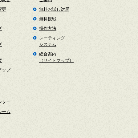
変更
無料お試し対局
無料観戦
グ
操作方法
レーティング
グ
システム
総合案内
度
（サイトマップ）
アップ
ンター
ルーム