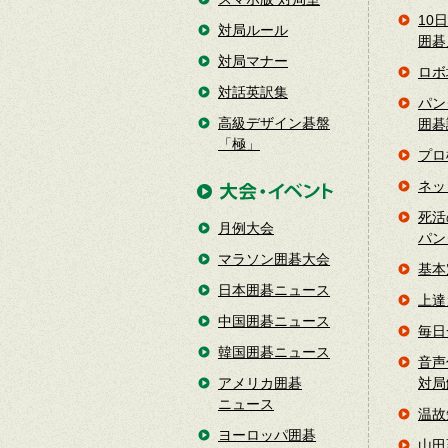
10
対局ルール
囲碁
対局マナー
ロボ
対話英訳集
パン
高級デザイン碁盤
囲碁
「極」
プロ
ネッ
死活
月例大会
パン
マラソン囲碁大会
基本
日本囲碁ニュース
上達
中国囲碁ニュース
毎日
韓国囲碁ニュース
音声
アメリカ囲碁
対局
ニュース
温故
ヨーロッパ囲碁
山田