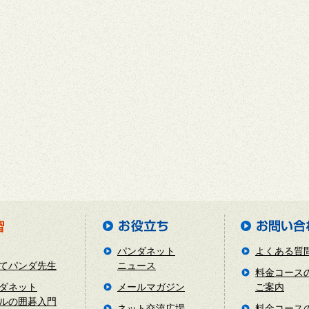
パンダネット
よくある質
てパンダ先生
ニュース
料金コース
ダネット
メールマガジン
ご案内
ルの囲碁入門
ネット交流広場
料金コース