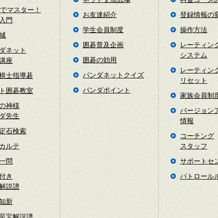
日でマスター！
お友達紹介
登録情報の
入門
学生会員制度
操作方法
城
囲碁普及企画
レーティン
ダネット
システム
囲碁の効用
講座
レーティン
パンダネットクイズ
棋士指導碁
リセット
パンダポイント
ト囲碁教室
家族会員制
の神様
バージョン
ダ先生
情報
定石検索
コーチング
カルテ
スタッフ
一問
サポートセ
付き
パトロール
解説譜
知新
至宝解説譜