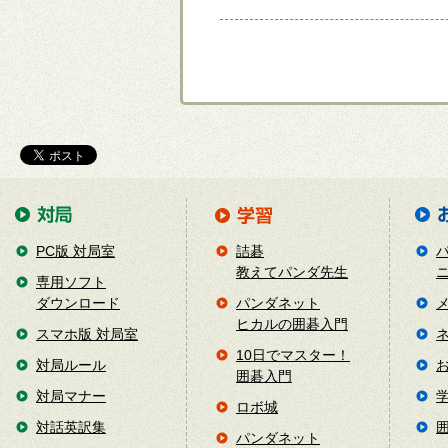
PC版 対局室
詰碁
教えてパンダ先生
専用ソフト
ダウンロード
パンダネット
ヒカルの囲碁入門
スマホ版 対局室
10日でマスター！
対局ルール
囲碁入門
対局マナー
ロボ城
対話英訳集
パンダネット