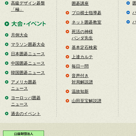
高級デザイン碁盤
囲碁講座
「極」
プロ棋士指導碁
ネット囲碁教室
死活の神様
月例大会
パンダ先生
マラソン囲碁大会
基本定石検索
日本囲碁ニュース
上達カルテ
中国囲碁ニュース
毎日一問
韓国囲碁ニュース
音声付き
アメリカ囲碁
対局解説譜
ニュース
温故知新
ヨーロッパ囲碁
山田至宝解説譜
ニュース
過去のイベント