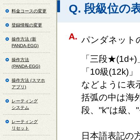
Q. 段級位
料金コースの変更
登録情報の変更
パンダネット
操作方法 (新
PANDA-EGG)
「三段★(1d+)
操作方法
(PANDA-EGG)
「10級(12k)」
操作方法 (スマホ
などように表
アプリ)
括弧の中は海外
レーティング
システム
段、"k"は級、
レーティング
リセット
日本語表記の