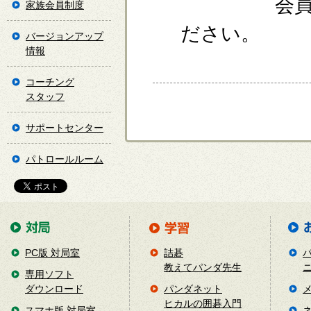
会員の方
家族会員制度
ださい。
バージョンアップ
情報
コーチング
スタッフ
サポートセンター
パトロールルーム
PC版 対局室
詰碁
教えてパンダ先生
専用ソフト
ダウンロード
パンダネット
ヒカルの囲碁入門
スマホ版 対局室