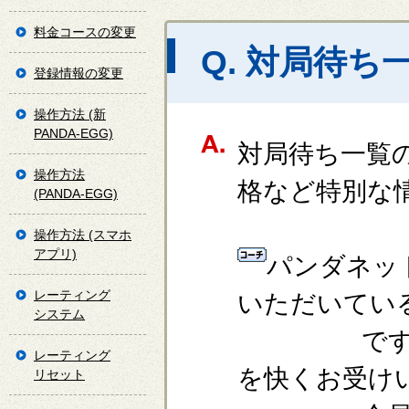
料金コースの変更
Q. 対局待
登録情報の変更
操作方法 (新
PANDA-EGG)
対局待ち一覧
操作方法
格など特別な
(PANDA-EGG)
操作方法 (スマホ
アプリ)
パンダネッ
レーティング
いただいてい
システム
です。コー
レーティング
を快くお受け
リセット