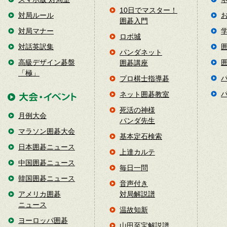
10日でマスター！
対局ルール
囲碁入門
対局マナー
ロボ城
対話英訳集
パンダネット
高級デザイン碁盤
囲碁講座
「極」
プロ棋士指導碁
ネット囲碁教室
死活の神様
月例大会
パンダ先生
マラソン囲碁大会
基本定石検索
日本囲碁ニュース
上達カルテ
中国囲碁ニュース
毎日一問
韓国囲碁ニュース
音声付き
アメリカ囲碁
対局解説譜
ニュース
温故知新
ヨーロッパ囲碁
山田至宝解説譜