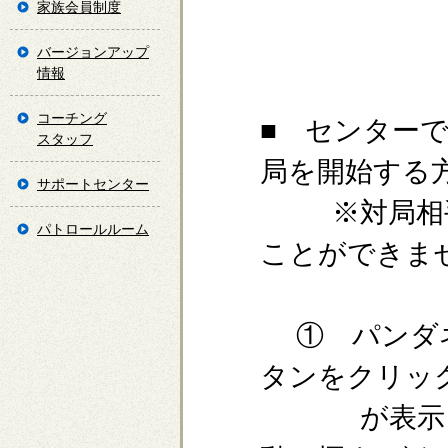
家族会員制度
バージョンアップ
情報
コーチング
■ センター
スタッフ
局を開始する
サポートセンター
※対局相手
パトロールルーム
ことができま
① パンダネ
タンをクリッ
が表示され