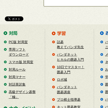
PC版 対局室
詰碁
教えてパンダ先生
専用ソフト
ダウンロード
パンダネット
ヒカルの囲碁入門
スマホ版 対局室
10日でマスター！
対局ルール
囲碁入門
対局マナー
ロボ城
対話英訳集
パンダネット
高級デザイン碁盤
囲碁講座
「極」
プロ棋士指導碁
ネット囲碁教室