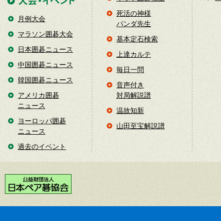
死活の神様
月例大会
パンダ先生
マラソン囲碁大会
基本定石検索
日本囲碁ニュース
上達カルテ
中国囲碁ニュース
毎日一問
韓国囲碁ニュース
音声付き
アメリカ囲碁
対局解説譜
ニュース
温故知新
ヨーロッパ囲碁
山田至宝解説譜
ニュース
過去のイベント