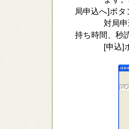
局申込へ]ボ
対局申込ウ
持ち時間、秒
[申込]ボ