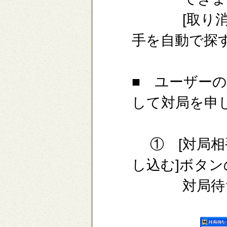
[取り消す
手を自動で探
■ ユーザー
して対局を申
① [対局相
し込む]ボタ
対局待ち一