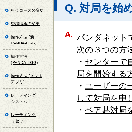
Q. 対局を始
料金コースの変更
登録情報の変更
パンダネット
操作方法 (新
PANDA-EGG)
次の３つの方
操作方法
・
センターで
(PANDA-EGG)
局を開始する
操作方法 (スマホ
アプリ)
・
ユーザーの
レーティング
して対局を申
システム
・
ペア碁対局
レーティング
リセット