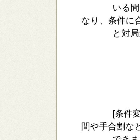
いる間は他
なり、条件に
と対局が
[条件変更
間や手合割な
できま