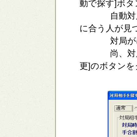
動で探す]ボ
自動対局に
に合う人が見
対局がは
尚、対局の
更]のボタン