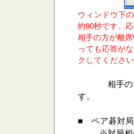
ウィンドウ下の
約90秒です。
相手の方が離席
っても応答がな
クしてくださ
相手の方が
す。
■ ペア碁対
※対局相手