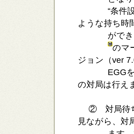
“条件設定
ような持ち時
ができま
のマ
ジョン（ver 7
EGGを利
の対局は行え
② 対局待ち
見ながら、対
ます。相手