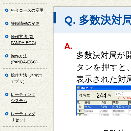
料金コースの変更
Q. 多数決
登録情報の変更
操作方法 (新
PANDA-EGG)
多数決対局が
操作方法
(PANDA-EGG)
タンを押すと
操作方法 (スマホ
表示された対
アプリ)
レーティング
システム
レーティング
リセット