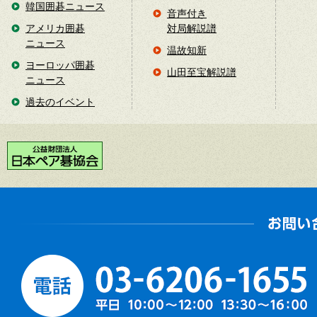
韓国囲碁ニュース
音声付き
アメリカ囲碁
対局解説譜
ニュース
温故知新
ヨーロッパ囲碁
山田至宝解説譜
ニュース
過去のイベント