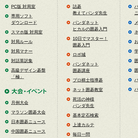
PC版 対局室
詰碁
教えてパンダ先生
専用ソフト
ダウンロード
パンダネット
ヒカルの囲碁入門
スマホ版 対局室
10日でマスター！
対局ルール
囲碁入門
対局マナー
ロボ城
対話英訳集
パンダネット
高級デザイン碁盤
囲碁講座
「極」
プロ棋士指導碁
ネット囲碁教室
死活の神様
月例大会
パンダ先生
マラソン囲碁大会
基本定石検索
日本囲碁ニュース
上達カルテ
中国囲碁ニュース
毎日一問