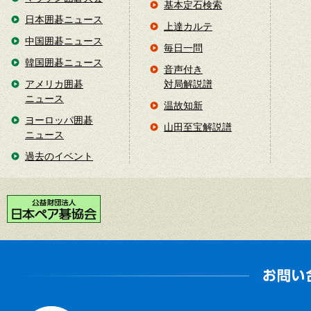
基本定石検索
日本囲碁ニュース
上達カルテ
中国囲碁ニュース
毎日一問
韓国囲碁ニュース
音声付き
アメリカ囲碁
対局解説譜
ニュース
温故知新
ヨーロッパ囲碁
山田至宝解説譜
ニュース
過去のイベント