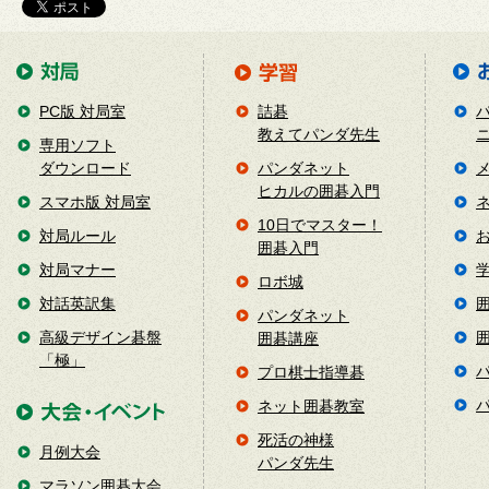
PC版 対局室
詰碁
教えてパンダ先生
専用ソフト
ダウンロード
パンダネット
ヒカルの囲碁入門
スマホ版 対局室
10日でマスター！
対局ルール
囲碁入門
対局マナー
ロボ城
対話英訳集
パンダネット
高級デザイン碁盤
囲碁講座
「極」
プロ棋士指導碁
ネット囲碁教室
死活の神様
月例大会
パンダ先生
マラソン囲碁大会