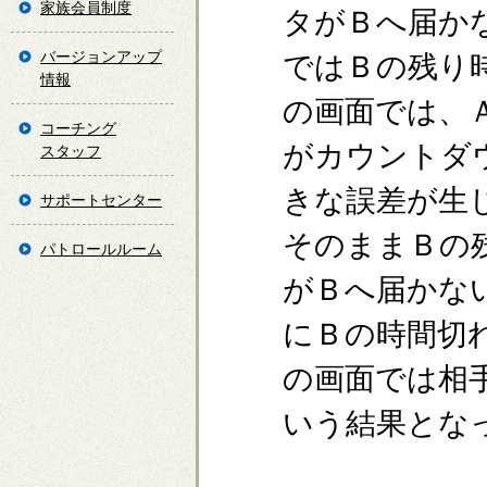
家族会員制度
タがＢへ届か
バージョンアップ
ではＢの残り
情報
の画面では、
コーチング
がカウントダ
スタッフ
きな誤差が生
サポートセンター
そのままＢの
パトロールルーム
がＢへ届かな
にＢの時間切
の画面では相
いう結果とな