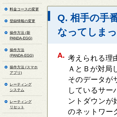
料金コースの変更
Q. 相手の
登録情報の変更
なってしまっ
操作方法 (新
PANDA-EGG)
操作方法
(PANDA-EGG)
考えられる理
ＡとＢが対局
操作方法 (スマホ
アプリ)
そのデータが
レーティング
しているサー
システム
ントダウンが
レーティング
リセット
のネットワー