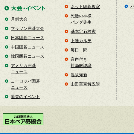
ネット囲碁教室
死活の神様
月例大会
パンダ先生
マラソン囲碁大会
基本定石検索
日本囲碁ニュース
上達カルテ
中国囲碁ニュース
毎日一問
韓国囲碁ニュース
音声付き
アメリカ囲碁
対局解説譜
ニュース
温故知新
ヨーロッパ囲碁
山田至宝解説譜
ニュース
過去のイベント