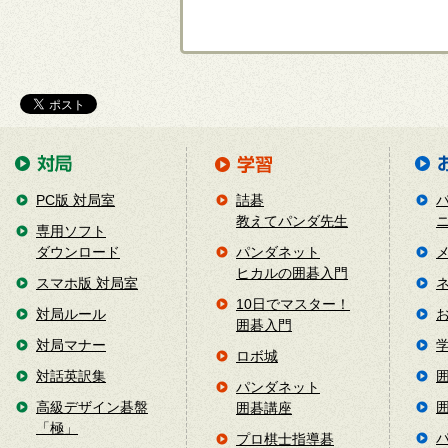
PC版 対局室
詰碁
教えてパンダ先生
専用ソフト
ダウンロード
パンダネット
ヒカルの囲碁入門
スマホ版 対局室
10日でマスター！
対局ルール
囲碁入門
対局マナー
ロボ城
対話英訳集
パンダネット
高級デザイン碁盤
囲碁講座
「極」
プロ棋士指導碁