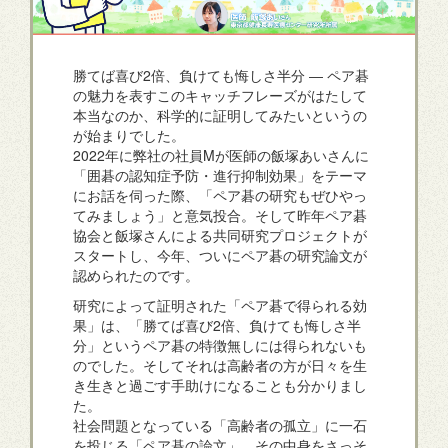
勝てば喜び2倍、負けても悔しさ半分 ― ペア碁
の魅力を表すこのキャッチフレーズがはたして
本当なのか、科学的に証明してみたいというの
が始まりでした。
2022年に弊社の社員Mが医師の飯塚あいさんに
「囲碁の認知症予防・進行抑制効果」をテーマ
にお話を伺った際、「ペア碁の研究もぜひやっ
てみましょう」と意気投合。そして昨年ペア碁
協会と飯塚さんによる共同研究プロジェクトが
スタートし、今年、ついにペア碁の研究論文が
認められたのです。
研究によって証明された「ペア碁で得られる効
果」は、「勝てば喜び2倍、負けても悔しさ半
分」というペア碁の特徴無しには得られないも
のでした。そしてそれは高齢者の方が日々を生
き生きと過ごす手助けになることも分かりまし
た。
社会問題となっている「高齢者の孤立」に一石
を投じる「ペア碁の論文」。その中身をさっそ