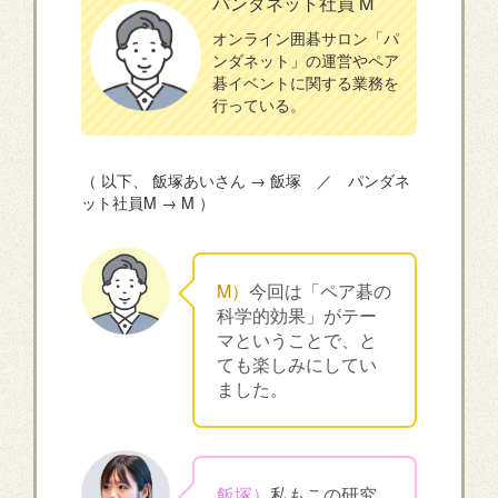
パンダネット社員 M
オンライン囲碁サロン「パ
ンダネット」の運営やペア
碁イベントに関する業務を
行っている。
（ 以下、 飯塚あいさん → 飯塚 ／ パンダネ
ット社員M → M ）
M）
今回は「ペア碁の
科学的効果」がテー
マということで、と
ても楽しみにしてい
ました。
飯塚）
私もこの研究