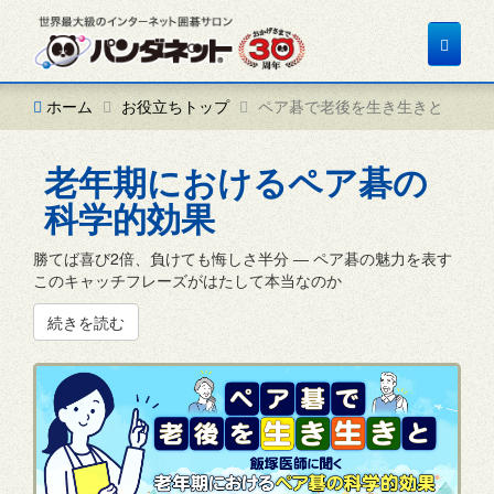
Toggle
navigat
ホーム
お役立ちトップ
ペア碁で老後を生き生きと
老年期におけるペア碁の
科学的効果
勝てば喜び2倍、負けても悔しさ半分 ― ペア碁の魅力を表す
このキャッチフレーズがはたして本当なのか
続きを読む