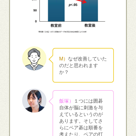
M）
なぜ改善していた
のだと思われます
か？
飯塚）
１つには囲碁
自体が脳に刺激を与
えているというのが
あります。そしてさ
らにペア碁は順番を
考えたり、ペアの打